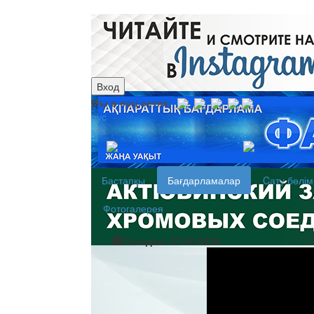
Вход
Мы в соц.сетях:
рус
каз
Бастапқы
Бағдарламалар
Cату бөлім
Фотогалерея
Сегодня: 07.08.2026