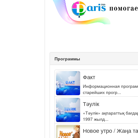
Программы
Факт
Информационная программа
старейших прогр...
Тәулік
«Тәулік» ақпараттық бағд
1997 жылд...
Новое утро / Жаңа т