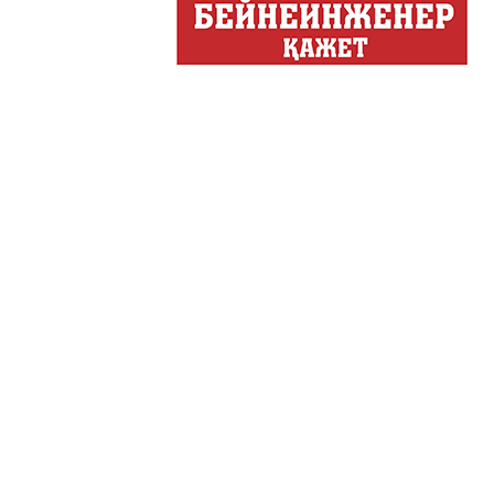
Декоративные страс
Лучшие дизайнеры и декор
на свое жилище и обно...
Energy Life
Тілдарын
Город сегодня
Мы дома! / Біз үйдемі