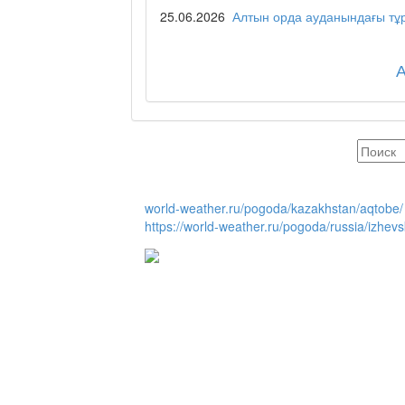
25.06.2026
Алтын орда ауданындағы тұр
Час депутата / Депут
Горячая тема
world-weather.ru/pogoda/kazakhstan/aqtobe/
https://world-weather.ru/pogoda/russia/izhevs
Утро по-летнему / Ж
Час акима / Әкім сағ
Розыгрыши призов от