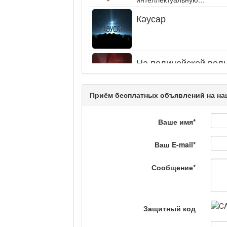
Кәусар
На полицейской волн
Еженедельный обзор крим
специалистов.
Приём бесплатных объявлений на на
Люди в кадре
Ваше имя
*
Ваш E-mail
*
Камертон
Сообщение
*
Актуальный вопрос /
Защитный код