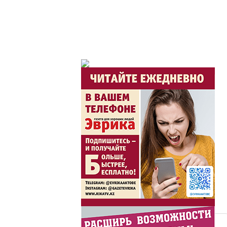
Из первых рук / Сөзі
Интервью с экспертом, сп
важная для зрителей ...
Скажем НЕТ торгов
Жаңа әліпбиді бірге 
Жаңа әліпбиді бірге үйрене
Латын әліпбиі - өрке
Ты прекрасна! С Л