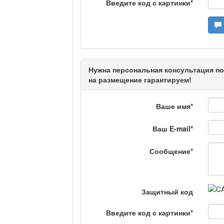
Введите код с картинки
*
Кто поможет мигрант
Сделано в Актобе / 
Нужна персональная консультация по
на размещение гарантируем!
Что скажет доктор?
Ваше имя
*
Ваш E-mail
*
Станем чемпионами /
Сообщение
*
Я открываю мир / Б
Защитный код
Введите код с картинки
*