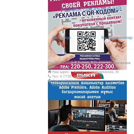
АРХИВ ГОЛОСОВАНИЙ
АНТИХАЙП
Хайп – это шумиха, сложн
телезрителями и пользоват
Бастапқы
О нас
Бағдарламалар
Деловые новости
Обзор событий деловой жи
Казахстана.
Рика - рекламно-информационное коммерческое
агентство
Құмсағат
Наш адрес: г. Актобе, ул. Ш.Уалиханова, 35
Тел.: 8 (7132) 217 366;
"Құмсағат" - апта бойы "Т
Факс: 8 (7132) 217 015;
Email: rikatv@inbox.ru
Только факты
Программа «Только факты»
неделе в ...
Твое Утро
Твое Утро