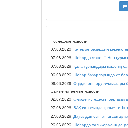
Дәрігер не айтады?
Maslihat LIVE
Последние новости:
07.08.2026
Көтерме базардың көкөністе
Отчётная встреча ак
қаласы әкімінің халы
07.08.2026
Шаһарда жаңа IT Hub құрыл
07.08.2026
Қала тұрғындары көшенің с
06.08.2026
Шаһар базарларында ет бағ
REGION 04
06.08.2026
Өңірде егін ору жұмыстары 
Самые читаемые новости:
02.07.2026
Өңірде мүгедектігі бар азама
Люди города / Ақтөб
27.06.2026
БАҚ саласында қызмет етіп 
27.06.2026
Дауылдан сынған ағаштар қ
26.06.2026
Шаһарда халықаралық деңге
Служба 109