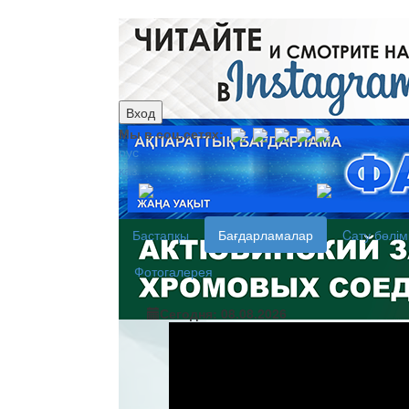
Вход
Мы в соц.сетях:
рус
каз
Бастапқы
Бағдарламалар
Cату бөлім
Фотогалерея
Сегодня: 08.08.2026