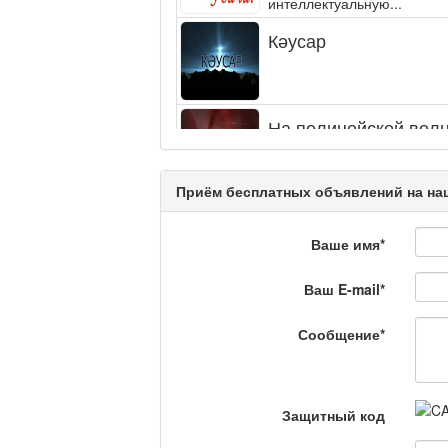
интеллектуальную...
Кәусар
На полицейской волн
Еженедельный обзор крими
специалистов.
Приём бесплатных объявлений на наш
Люди в кадре
Ваше имя
*
Ваш E-mail
*
Камертон
Сообщение
*
Актуальный вопрос /
Защитный код