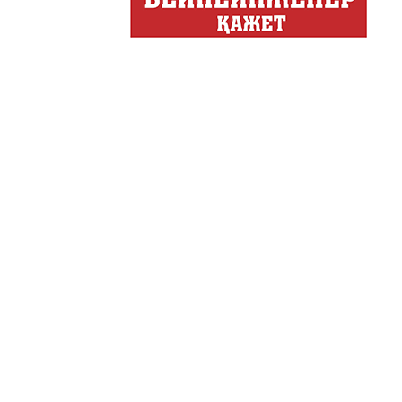
Декоративные страс
Лучшие дизайнеры и декор
на свое жилище и обно...
Energy Life
Тілдарын
Город сегодня
Мы дома! / Біз үйдемі