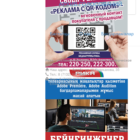
АРХИВ ГОЛОСОВАНИЙ
АНТИХАЙП
Хайп – это шумиха, сложн
Бастапқы
О нас
Бағдарламалар
телезрителями и пользоват
Деловые новости
Обзор событий деловой жи
Рика - рекламно-информационное коммерческое
Казахстана.
агентство
Наш адрес: г. Актобе, ул. Ш.Уалиханова, 35
Құмсағат
Тел.: 8 (7132) 217 366;
Факс: 8 (7132) 217 015;
"Құмсағат" - апта бойы "Тә
Email: rikatv@inbox.ru
Только факты
Программа «Только факты»
неделе в ...
Твое Утро
Твое Утро