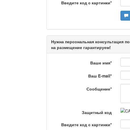
Введите код с картинки
*
Кто поможет мигрант
Сделано в Актобе / 
Нужна персональная консультация по
на размещение гарантируем!
Что скажет доктор?
Ваше имя
*
Ваш E-mail
*
Станем чемпионами /
Сообщение
*
Я открываю мир / Ба
Защитный код
Введите код с картинки
*