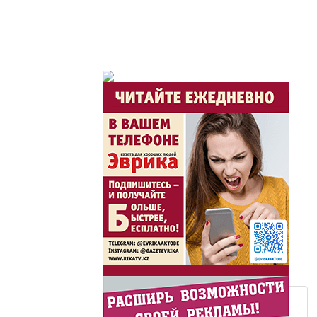
Из первых рук / Сөзі
Интервью с экспертом, спе
важная для зрителей ...
Скажем НЕТ торговл
Жаңа әліпбиді бірге 
Жаңа әліпбиді бірге үйрене
Латын әліпбиі - өрке
Ты прекрасна! С Л