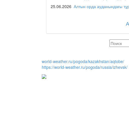
Служба 109
25.06.2026
Алтын орда ауданындағы тұр
Час депутата / Депут
Горячая тема
world-weather.ru/pogoda/kazakhstan/aqtobe/
https://world-weather.ru/pogoda/russia/izhevsk/
Утро по-летнему / Жа
Час акима / Әкім сағ
Розыгрыши призов от