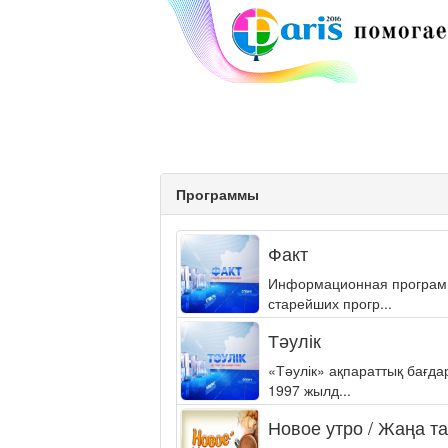
Программы
Факт
Информационная программа
старейших прогр...
Тәулік
«Тәулік» ақпараттық бағд
1997 жылд...
Новое утро / Жаңа т