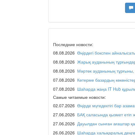
Дәрігер не айтады?
Maslihat LIVE
Последние новости:
08.08.2026
Өңірдегі бокспен айналысат
Отчётная встреча ак
қаласы әкімінің халы
08.08.2026
Жарық ауданының тұрғындар
08.08.2026
Мәртөк ауданының тұрғыны, 
07.08.2026
Көтерме базардың көкөністе
REGION 04
07.08.2026
Шаһарда жаңа IT Hub құрыл
Самые читаемые новости:
02.07.2026
Өңірде мүгедектігі бар азама
Люди города / Ақтөбе
27.06.2026
БАҚ саласында қызмет етіп 
27.06.2026
Дауылдан сынған ағаштар қ
26.06.2026
Шаһарда халықаралық деңге