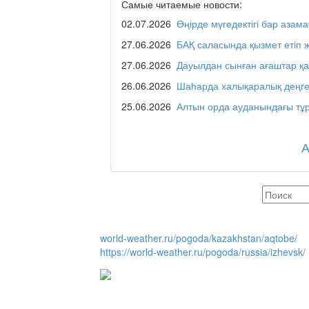
Самые читаемые новости:
02.07.2026
Өңірде мүгедектігі бар азама
Люди города / Ақтөбе
27.06.2026
БАҚ саласында қызмет етіп 
27.06.2026
Дауылдан сынған ағаштар қ
26.06.2026
Шаһарда халықаралық деңге
Служба 109
25.06.2026
Алтын орда ауданындағы тұр
Час депутата / Депут
Горячая тема
world-weather.ru/pogoda/kazakhstan/aqtobe/
https://world-weather.ru/pogoda/russia/izhevsk/
Утро по-летнему / Жа