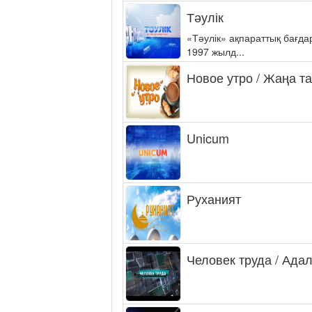
Тәулік
«Тәулік» ақпараттық бағд
1997 жылд...
Новое утро / Жаңа т
Unicum
Руханият
Человек труда / Ада