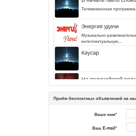
Телевизионная программа,
Энергия удачи
Музыкально-развлекательн
интеллектуальную...
Кәусар
На полицейской волн
Еженедельный обзор крими
специалистов.
Приём бесплатных объявлений на наш
Люди в кадре
Ваше имя
*
Ваш E-mail
*
Камертон