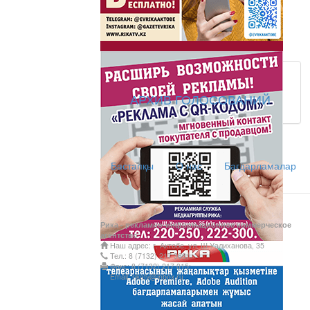
Латын әліпбиі - өрке
Ты прекрасна! С Л
АРХИВ ГОЛОСОВАНИЙ
АНТИХАЙП
Хайп – это шумиха, сложн
Бастапқы
О нас
Бағдарламалар
телезрителями и пользоват
Деловые новости
Обзор событий деловой жи
Рика - рекламно-информационное коммерческое
Казахстана.
агентство
Наш адрес: г. Актобе, ул. Ш.Уалиханова, 35
Құмсағат
Тел.: 8 (7132) 217 366;
Факс: 8 (7132) 217 015;
"Құмсағат" - апта бойы "Тә
Email: rikatv@inbox.ru