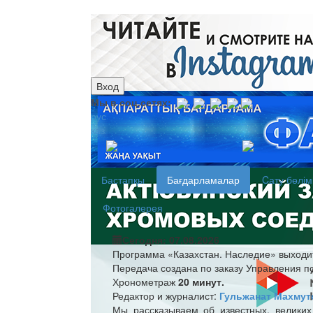
Вход
Мы в соц.сетях:
рус
каз
Бастапқы
Бағдарламалар
Cату бөлім
Фотогалерея
Сегодня: 07.08.2026
Программа «Казахстан. Наследие» выходи
Передача создана по заказу Управления п
Хронометраж
20 минут.
Редактор и журналист:
Гульжанат Махмут
Мы рассказываем об известных, великих