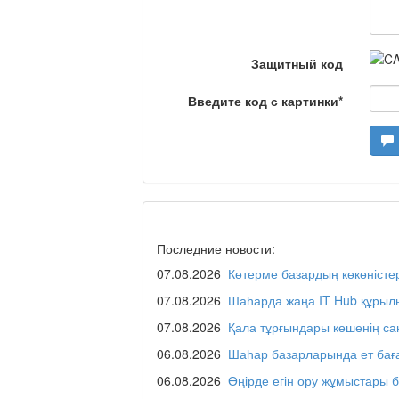
Я открываю мир / Ба
Защитный код
Введите код с картинки
*
Дәрігер не айтады?
Maslihat LIVE
Последние новости:
07.08.2026
Көтерме базардың көкөністе
Отчётная встреча ак
қаласы әкімінің халы
07.08.2026
Шаһарда жаңа IT Hub құрыл
07.08.2026
Қала тұрғындары көшенің с
06.08.2026
Шаһар базарларында ет бағ
REGION 04
06.08.2026
Өңірде егін ору жұмыстары 