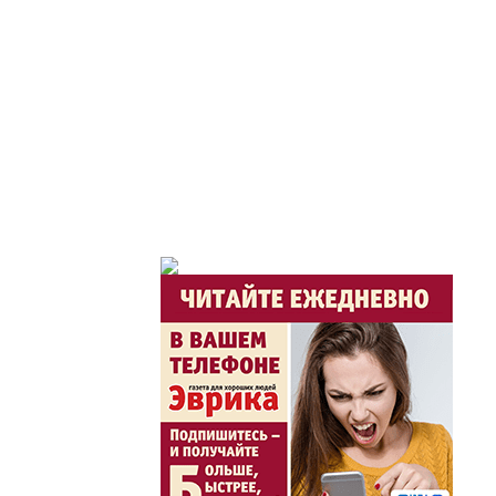
Час акима / Әкім сағ
Розыгрыши призов от
Из первых рук / Сөзі
Интервью с экспертом, спе
важная для зрителей ...
Скажем НЕТ торговл
Жаңа әліпбиді бірге 
Жаңа әліпбиді бірге үйрене