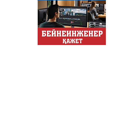
Только факты
Программа «Только факты»
неделе в ...
Твое Утро
Твое Утро
Декоративные страс
Лучшие дизайнеры и декор
на свое жилище и обно...
Energy Life
Тілдарын
Город сегодня