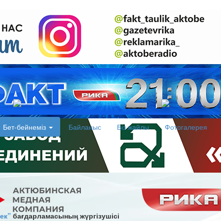
Бет-бейнеміз
Байланыс
Біз жайлы
Фотогалерея
ек”
бағдарламасының жүргізушісі