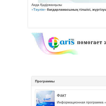
Аида Қадіржанқызы
«Тәулік»
бағдарламасының тілшісі, жүргізуш
Программы
Факт
Информационная программа «ФА