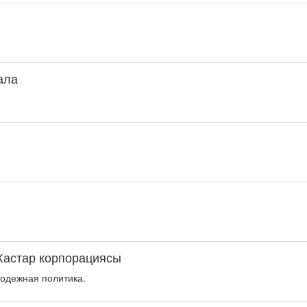
қала
Жастар корпорациясы
одежная политика.