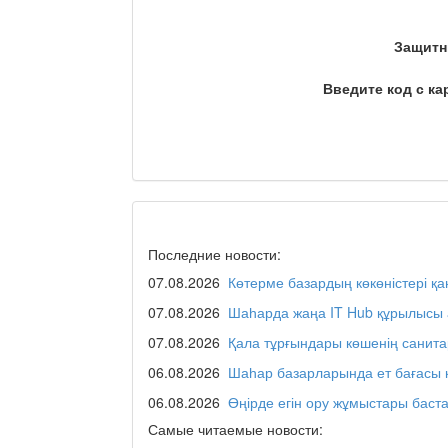
Защитн
Я открываю мир / Бала 
Введите код с ка
Дәрігер не айтады?
Maslihat LIVE
Последние новости:
07.08.2026
Көтерме базардың көкөністері қ
07.08.2026
Шаһарда жаңа IT Hub құрылысы 
Отчётная встреча акима 
07.08.2026
Қала тұрғындары көшенің санит
06.08.2026
Шаһар базарларында ет бағасы
06.08.2026
Өңірде егін ору жұмыстары баст
REGION 04
Самые читаемые новости: