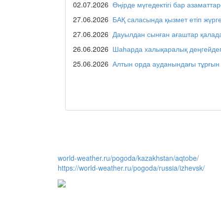
02.07.2026
Өңірде мүгедектігі бар азаматтар
27.06.2026
БАҚ саласында қызмет етіп жүрг
Люди города / Ақтөбелiк
27.06.2026
Дауылдан сынған ағаштар қалад
26.06.2026
Шаһарда халықаралық деңгейдег
25.06.2026
Алтын орда ауданындағы тұрғын 
Служба 109
Час депутата / Депутат 
Горячая тема
world-weather.ru/pogoda/kazakhstan/aqtobe/
https://world-weather.ru/pogoda/russia/izhevsk/
Утро по-летнему / Жазғы