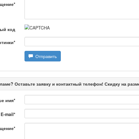
щение
*
ңызды сұрақ
ый код
ртинки
*
Отправить
өбеде жасалған
ламе? Оставьте заявку и контактный телефон! Скидку на раз
ше имя
*
E-mail
*
щение
*
лағай