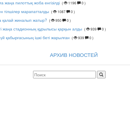
ға жаңа пилоттық жоба енгізілді
(
1196
0 )
ен тілшілер марапатталды
(
1087
0 )
тер
а қалай жиналып жатыр?
(
950
0 )
і жаңа стадионның құрылысы қарқын алды
(
939
0 )
үй қабырғасының ішкі беті жарылған
(
939
0 )
АРХИВ НОВОСТЕЙ
сағаты
 таң