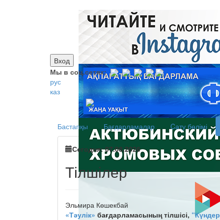
Вход
Мы в соц.сетях:
рус
каз
Бастапқы
Бағдарламалар
Cату бөлімі
Сегодня: 07.08.2026
Тілшілер
Эльмира Көшекбай
«Тәулік»
бағдарламасының тілшісі,
“Күндер