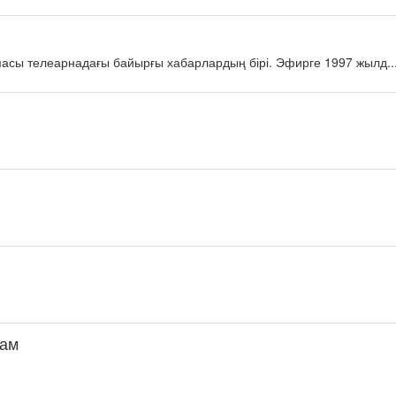
масы телеарнадағы байырғы хабарлардың бірі. Эфирге 1997 жылд..
дам