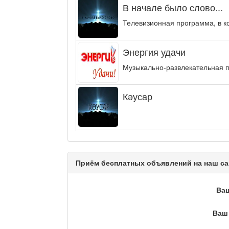
В начале было слово...
Телевизионная программа, в к
Энергия удачи
Музыкально-развлекательная п
Кәусар
На полицейской волне /
Еженедельный обзор криминаль
Приём бесплатных объявлений на наш са
Люди в кадре
Ва
Ваш 