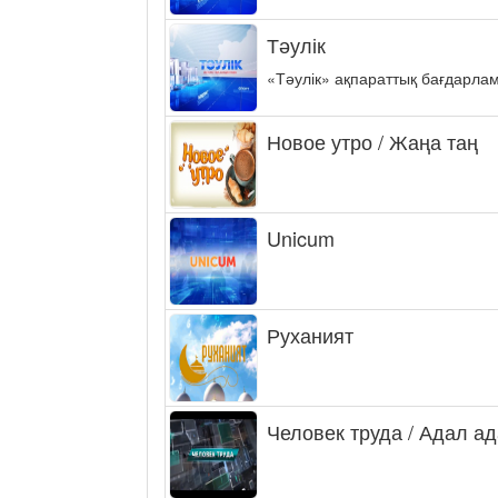
Тәулік
«Тәулік» ақпараттық бағдарла
Новое утро / Жаңа таң
Unicum
Руханият
Человек труда / Адал а