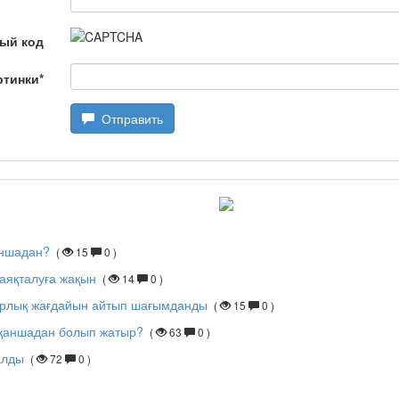
ый код
дарын
ртинки
*
Отправить
аншадан?
(
15
0 )
аяқталуға жақын
(
14
0 )
города Актобе с населением / Ақтөбе қаласы әкімінің
арлық жағдайын айтып шағымданды
(
15
0 )
 қаншадан болып жатыр?
(
63
0 )
алды
(
72
0 )