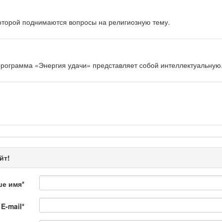
оторой поднимаются вопросы на религиозную тему.
рограмма «Энергия удачи» представляет собой интеллектуальную.
 Қылмыс пен жаза
ной хроники. Анализ происшествий, комментарии специалистов.
йт!
ше имя
*
E-mail
*