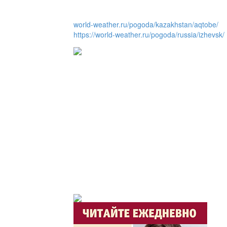
Горячая тема
world-weather.ru/pogoda/kazakhstan/aqtobe/
https://world-weather.ru/pogoda/russia/izhevsk/
Утро по-летнему / Жа
Час акима / Әкім сағ
Розыгрыши призов от
Из первых рук / Сөзі
Интервью с экспертом, спе
важная для зрителей ...
Скажем НЕТ торговл