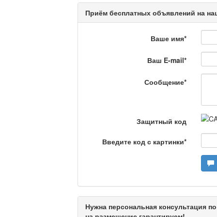
специалистов.
Приём бесплатных объявлений на наш
Люди в кадре
Ваше имя
*
Ваш E-mail
*
Камертон
Сообщение
*
Актуальный вопрос /
Защитный код
Введите код с картинки
*
Кто поможет мигрант
Сделано в Актобе / 
Нужна персональная консультация по
на размещение гарантируем!