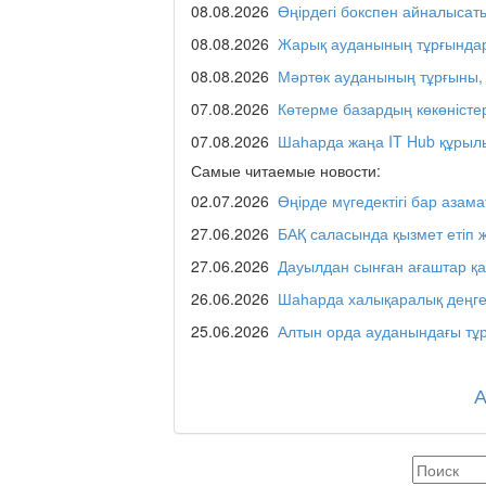
08.08.2026
Өңірдегі бокспен айналысат
Отчётная встреча ак
қаласы әкімінің халы
08.08.2026
Жарық ауданының тұрғындар
08.08.2026
Мәртөк ауданының тұрғыны, 
07.08.2026
Көтерме базардың көкөністе
REGION 04
07.08.2026
Шаһарда жаңа IT Hub құрыл
Самые читаемые новости:
02.07.2026
Өңірде мүгедектігі бар азама
Люди города / Ақтөбе
27.06.2026
БАҚ саласында қызмет етіп 
27.06.2026
Дауылдан сынған ағаштар қ
26.06.2026
Шаһарда халықаралық деңге
Служба 109
25.06.2026
Алтын орда ауданындағы тұр
Час депутата / Депут