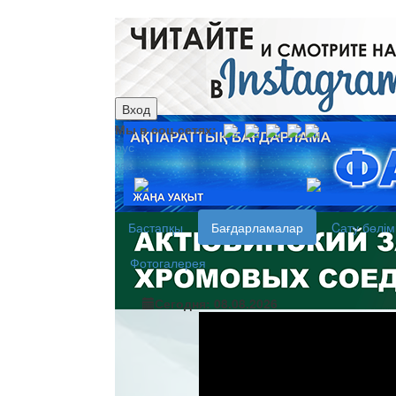
Вход
Мы в соц.сетях:
рус
каз
Бастапқы
Бағдарламалар
Cату бөлім
Фотогалерея
Сегодня: 08.08.2026