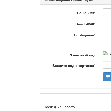
Что скажет доктор?
Ваше имя
*
Ваш E-mail
*
Станем чемпионами /
Сообщение
*
Я открываю мир / Ба
Защитный код
Введите код с картинки
*
Дәрігер не айтады?
Maslihat LIVE
Последние новости: