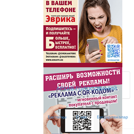
Жаңа әліпбиді бірге 
Жаңа әліпбиді бірге үйрене
Латын әліпбиі - өрке
Ты прекрасна! С Л
АРХИВ ГОЛОСОВАНИЙ
АНТИХАЙП
Хайп – это шумиха, сложн
Бастапқы
О нас
Бағдарламалар
телезрителями и пользоват
Деловые новости