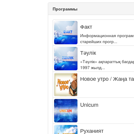
Программы
Факт
Информационная программа
старейших прогр...
Тәулік
«Тәулік» ақпараттық бағд
1997 жылд...
Новое утро / Жаңа т
Unicum
Руханият