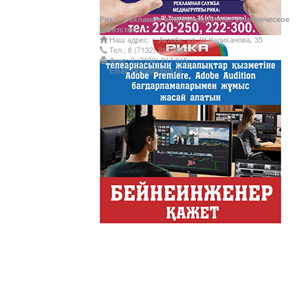
Обзор событий деловой жи
Рика - рекламно-информационное коммерческое
Казахстана.
агентство
Наш адрес: г. Актобе, ул. Ш.Уалиханова, 35
Құмсағат
Тел.: 8 (7132) 217 366;
Факс: 8 (7132) 217 015;
"Құмсағат" - апта бойы "Тә
Email: rikatv@inbox.ru
Только факты
Программа «Только факты»
неделе в ...
Твое Утро
Твое Утро
Декоративные страс
Лучшие дизайнеры и декор
на свое жилище и обно...
Energy Life