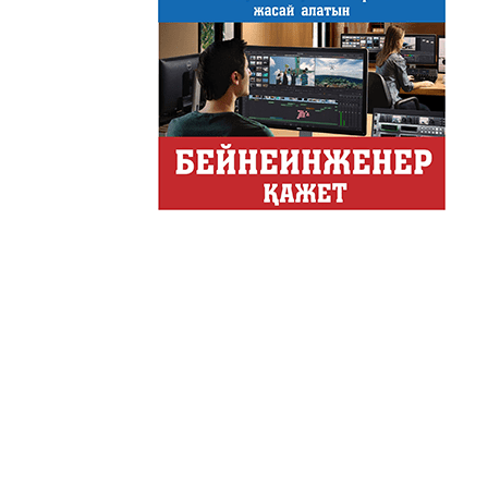
Только факты
Программа «Только факты»
неделе в ...
Твое Утро
Твое Утро
Декоративные страс
Лучшие дизайнеры и декор
на свое жилище и обно...
Energy Life
Тілдарын