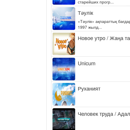
старейших прогр...
Тәулік
«Тәулік» ақпараттық бағд
1997 жылд...
Новое утро / Жаңа т
Unicum
Руханият
Человек труда / Ада