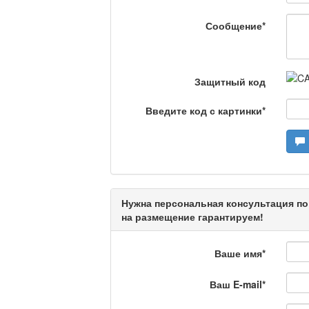
Камертон
Сообщение
*
Актуальный вопрос /
Защитный код
Введите код с картинки
*
Кто поможет мигрант
Сделано в Актобе / 
Нужна персональная консультация по
на размещение гарантируем!
Что скажет доктор?
Ваше имя
*
Ваш E-mail
*
Станем чемпионами /