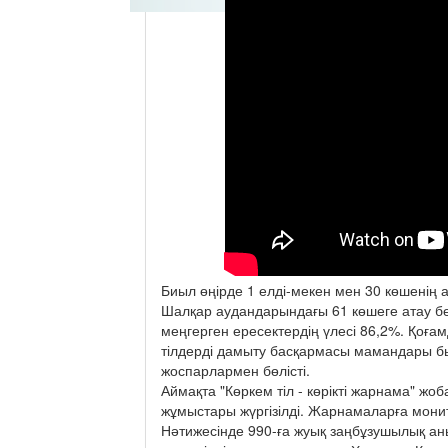
Биыл өңірде 1 елді-мекен мен 30 көшенің 
Шалқар аудандарындағы 61 көшеге атау бер
меңгерген ересектердің үлесі 86,2%. Қоға
тілдерді дамыту басқармасы мамандары 
жоспарлармен бөлісті.
Аймақта "Көркем тіл - көрікті жарнама" жо
жұмыстары жүргізілді. Жарнамаларға монито
Нәтижесінде 990-ға жуық заңбұзушылық ан