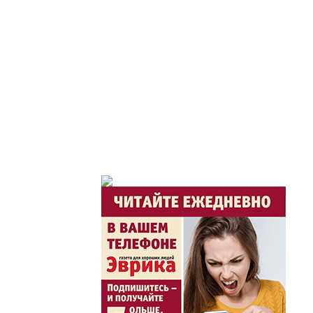
Час акима / Әкім сағ
Розыгрыши призов от
Из первых рук / Сөзі
Интервью с экспертом, спе
важная для зрителей ...
Скажем НЕТ торговл
Жаңа әліпбиді бірге 
Жаңа әліпбиді бірге үйрене