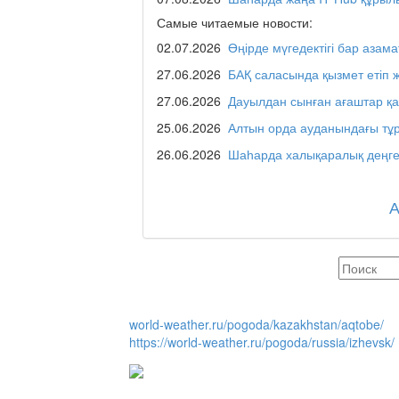
Самые читаемые новости:
02.07.2026
Өңірде мүгедектігі бар азама
Люди города / Ақтөбе
27.06.2026
БАҚ саласында қызмет етіп 
27.06.2026
Дауылдан сынған ағаштар қ
25.06.2026
Алтын орда ауданындағы тұр
Служба 109
26.06.2026
Шаһарда халықаралық деңге
Час депутата / Депут
Горячая тема
world-weather.ru/pogoda/kazakhstan/aqtobe/
https://world-weather.ru/pogoda/russia/izhevsk/
Утро по-летнему / Жа