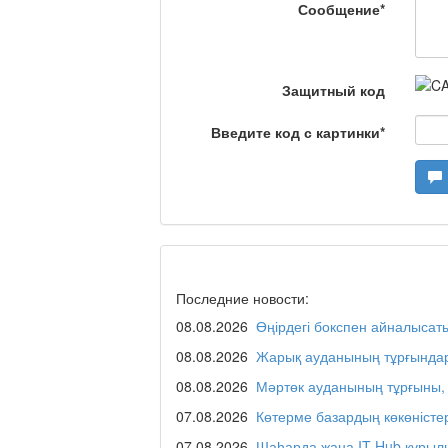
Сообщение
*
Я открываю мир / Ба
Защитный код
Введите код с картинки
*
Дәрігер не айтады?
Maslihat LIVE
Последние новости:
08.08.2026
Өңірдегі бокспен айналысат
Отчётная встреча ак
қаласы әкімінің халы
08.08.2026
Жарық ауданының тұрғындар
08.08.2026
Мәртөк ауданының тұрғыны, 
07.08.2026
Көтерме базардың көкөністе
REGION 04
07.08.2026
Шаһарда жаңа IT Hub құрыл