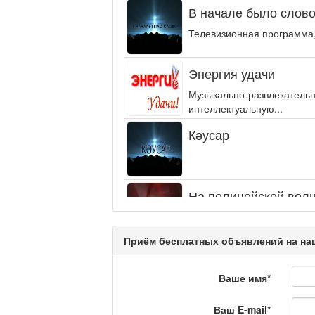
В начале было слово.
Телевизионная программа,
Энергия удачи
Музыкально-развлекательн
интеллектуальную...
Кәусар
На полицейской волн
Еженедельный обзор крими
специалистов.
Приём бесплатных объявлений на наш
Люди в кадре
Ваше имя
*
Ваш E-mail
*