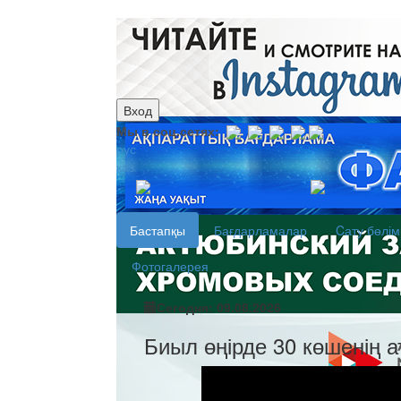
Вход
Мы в соц.сетях:
рус
каз
Бастапқы
Бағдарламалар
Cату бөлім
Фотогалерея
Сегодня: 09.08.2026
Биыл өңірде 30 көшенің ат