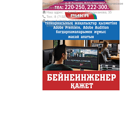
Рика - рекламно-информационное коммерческое
Казахстана.
агентство
Наш адрес: г. Актобе, ул. Ш.Уалиханова, 35
Құмсағат
Тел.: 8 (7132) 217 366;
Факс: 8 (7132) 217 015;
"Құмсағат" - апта бойы "Тә
Email: rikatv@inbox.ru
Только факты
Программа «Только факты»
неделе в ...
Твое Утро
Твое Утро
Декоративные страс
Лучшие дизайнеры и декор
на свое жилище и обно...
Energy Life