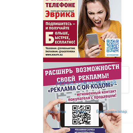
Жаңа әліпбиді бірге 
Жаңа әліпбиді бірге үйрене
Латын әліпбиі - өрке
Ты прекрасна! С Л
АРХИВ ГОЛОСОВАНИЙ
АНТИХАЙП
Хайп – это шумиха, сложн
Бастапқы
О нас
Бағдарламалар
телезрителями и пользоват
Деловые новости
Обзор событий деловой жи