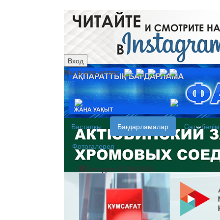
Вход
Мы в соц.сетях:
рус
каз
Бастапқы
Бағдарламалар
Cату бөлім
Фотогалерея
Сегодня: 07.08.2026