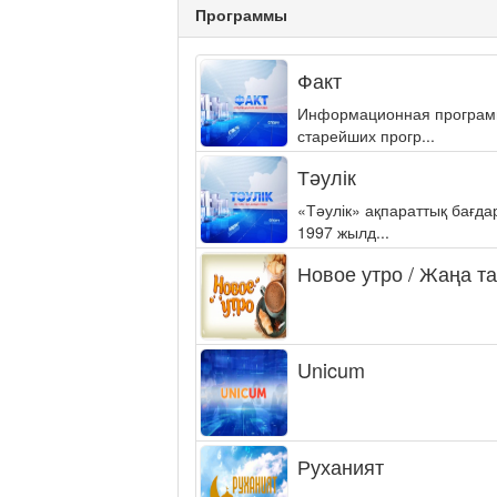
Программы
Факт
Информационная программа
старейших прогр...
Тәулік
«Тәулік» ақпараттық бағд
1997 жылд...
Новое утро / Жаңа т
Unicum
Руханият