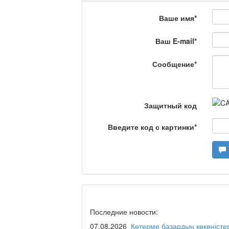
Что скажет доктор?
Ваше имя
*
Ваш E-mail
*
Станем чемпионами /
Сообщение
*
Я открываю мир / Ба
Защитный код
Введите код с картинки
*
Дәрігер не айтады?
Maslihat LIVE
Последние новости:
07.08.2026
Көтерме базардың көкөністе