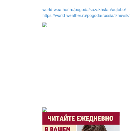
world-weather.ru/pogoda/kazakhstan/aqtobe/
https://world-weather.ru/pogoda/russia/izhevsk/
Утро по-летнему / Жа
Час акима / Әкім сағ
Розыгрыши призов от
Из первых рук / Сөзі
Интервью с экспертом, спе
важная для зрителей ...
Скажем НЕТ торговл