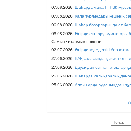
Отчётная встреча ак
қаласы әкімінің халы
07.08.2026
Шаһарда жаңа IT Hub құрыл
07.08.2026
Қала тұрғындары көшенің с
06.08.2026
Шаһар базарларында ет бағ
REGION 04
06.08.2026
Өңірде егін ору жұмыстары 
Самые читаемые новости:
02.07.2026
Өңірде мүгедектігі бар азама
Люди города / Ақтөбе
27.06.2026
БАҚ саласында қызмет етіп 
27.06.2026
Дауылдан сынған ағаштар қ
26.06.2026
Шаһарда халықаралық деңге
Служба 109
25.06.2026
Алтын орда ауданындағы тұр
Час депутата / Депут
Горячая тема