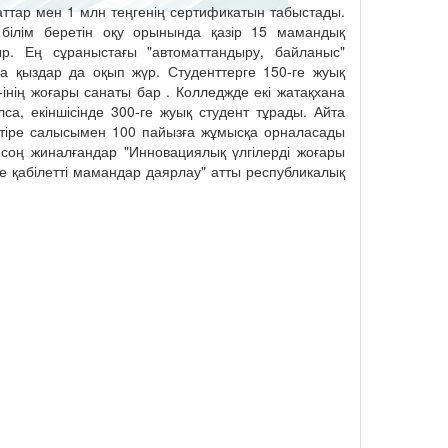
хаттар мен 1 млн теңгенің сертификатын табыстады.
к білім беретін оқу орынында қазір 15 мамандық
р. Ең сұраныстағы "автоматтандыру, байланыс"
 қыздар да оқып жүр. Студенттерге 150-ге жуық
інің жоғары санаты бар . Колледжде екі жатақхана
лса, екіншісінде 300-ге жуық студент тұрады. Айта
бітіре салысымен 100 пайызға жұмысқа орналасады
соң жиналғандар "Инновациялық үлгілерді жоғары
 қабілетті мамандар даярлау" атты республикалық