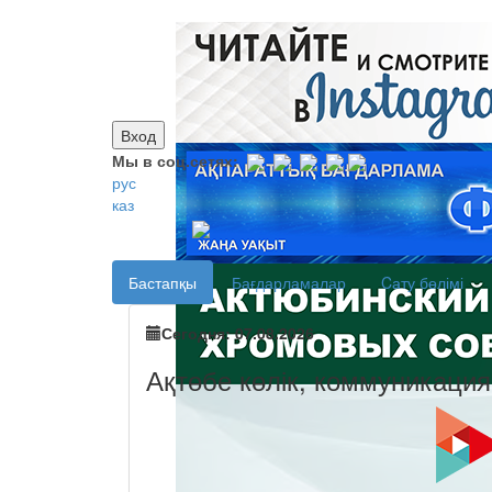
Вход
Мы в соц.сетях:
рус
каз
Бастапқы
Бағдарламалар
Cату бөлімі
Сегодня: 07.08.2026
Ақтөбе көлік, коммуникаци