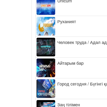
Unicum
Руханият
Человек труда / Адал а
Айтарым бар
Город сегодня / Бүгінгі 
Заң тілімен