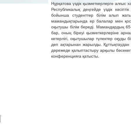
Нұрқатова үздік қызметкерлерге алғыс 
Республикалық деңгейде үздік кәсіпті
бойынша студенттер білім алып жаты
мамандықтарында ер балалар мен қоса
оқытушы білім береді. Мамандардың 65-
бар, оның біреуі қызметкерлеріне арна
кетерлігі, оқытушылар түлектер оқуды 
деп ақтарынан жарылды. Құттықтаудан 
дәрежеде қалыптастыру арқылы бәсекеге
конференцияға қатысты.