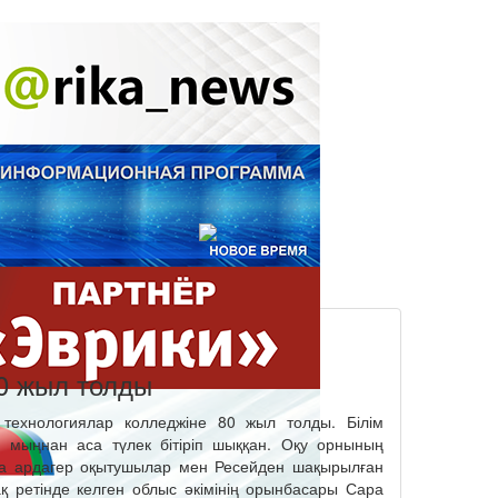
80 жыл толды
 технологиялар колледжіне 80 жыл толды. Білім
 мыңнан аса түлек бітіріп шыққан. Оқу орнының
аға ардагер оқытушылар мен Ресейден шақырылған
қ ретінде келген облыс әкімінің орынбасары Сара