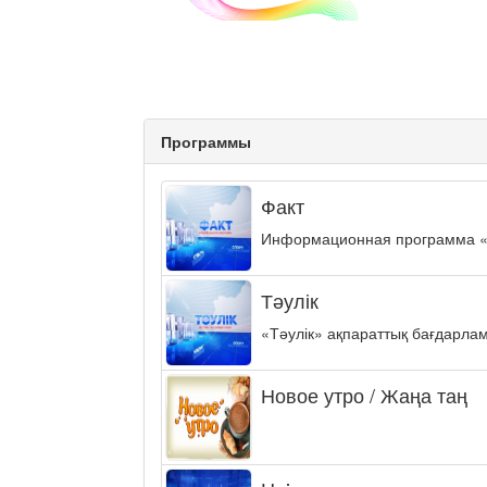
Программы
Факт
Информационная программа «ФА
Тәулік
«Тәулік» ақпараттық бағдарла
Новое утро / Жаңа таң