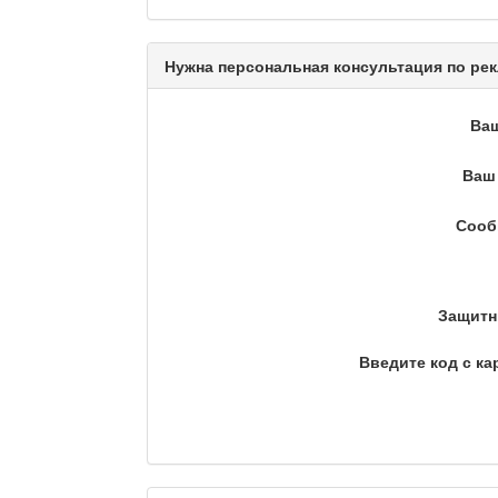
Сделано в Актобе / Ақт
Нужна персональная консультация по рек
Ва
Что скажет доктор?
Ваш 
Сооб
Станем чемпионами / То
Защитн
Я открываю мир / Бала 
Введите код с ка
Дәрігер не айтады?