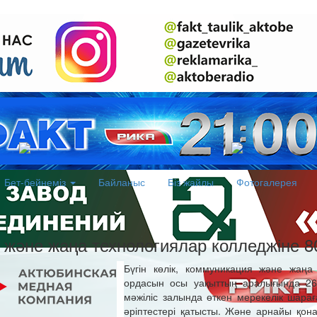
Бет-бейнеміз
Байланыс
Біз жайлы
Фотогалерея
я және жаңа технологиялар колледжіне 
Бүгін көлік, коммуникация және жаңа
ордасын осы уақыттың аралығында 26
мәжіліс залында өткен мерекелік шар
әріптестері қатысты. Және арнайы қона