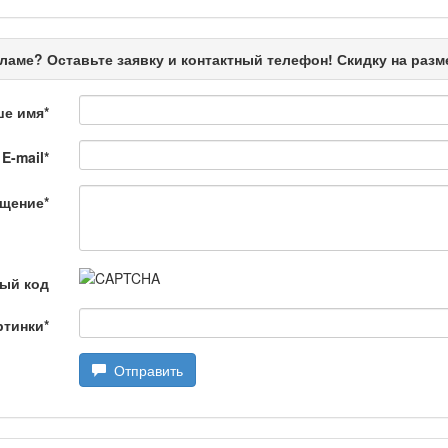
өбеде жасалған
ламе? Оставьте заявку и контактный телефон! Скидку на раз
ше имя
*
E-mail
*
щение
*
лағай
ый код
дарын
ртинки
*
Отправить