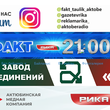
Бет-бейнеміз
Байланыс
Біз жайлы
Фотогалерея