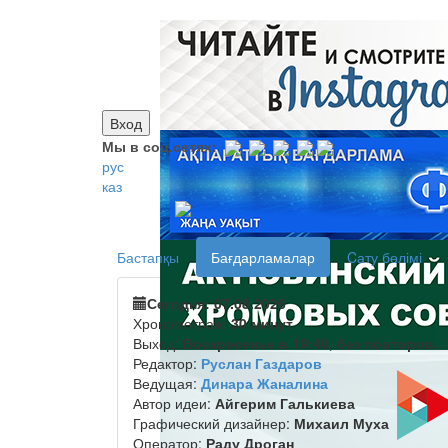
Вход
Мы в соц.сетях:
рус
каз
Бастапқы
Бағдарламалар
Cату бөлімі
Сегодня: 07.08.2026
Хронометраж:
30 минут
Выход:
Воскресенье в 19:40, без повторов.
Редактор:
Руслан Газдаров
Ведущая:
Динара Жаналина
Автор идеи:
Айгерим Галькиева
Графический дизайнер:
Михаил Муха
Оператор:
Раду Дроган