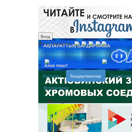
Вход
Мы в соц.сетях:
рус
каз
Бастапқы
Бағдарламалар
Cату бөлім
Фотогалерея
Сегодня: 08.08.2026