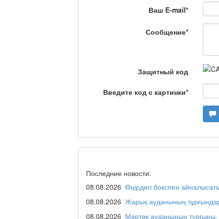
Ваш E-mail
*
Станем чемпионами /
Сообщение
*
Я открываю мир / Ба
Защитный код
Введите код с картинки
*
Дәрігер не айтады?
Maslihat LIVE
Последние новости:
08.08.2026
Өңірдегі бокспен айналысат
Отчётная встреча ак
қаласы әкімінің халы
08.08.2026
Жарық ауданының тұрғындар
08.08.2026
Мәртөк ауданының тұрғыны, 