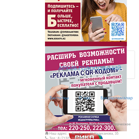
Жаңа әліпбиді бірге 
Жаңа әліпбиді бірге үйрене
Латын әліпбиі - өрке
Ты прекрасна! С Л
АРХИВ ГОЛОСОВАНИЙ
АНТИХАЙП
Хайп – это шумиха, сложн
Бастапқы
О нас
Бағдарламалар
телезрителями и пользоват
Деловые новости
Обзор событий деловой жи
Рика - рекламно-информационное коммерческое
Казахстана.
агентство
Наш адрес: г. Актобе, ул. Ш.Уалиханова, 35
Құмсағат
Тел.: 8 (7132) 217 366;