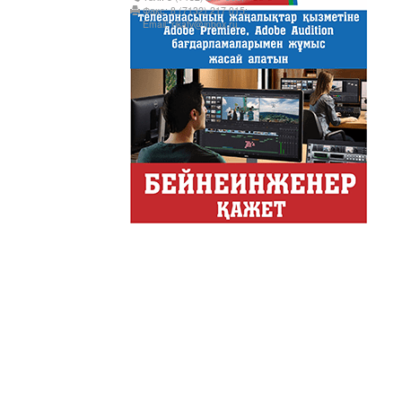
Факс: 8 (7132) 217 015;
"Құмсағат" - апта бойы "Тә
Email: rikatv@inbox.ru
Только факты
Программа «Только факты»
неделе в ...
Твое Утро
Твое Утро
Декоративные страс
Лучшие дизайнеры и декор
на свое жилище и обно...
Energy Life
Тілдарын