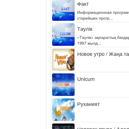
Факт
Информационная программа
старейших прогр...
Тәулік
«Тәулік» ақпараттық бағд
1997 жылд...
Новое утро / Жаңа т
Unicum
Руханият
Человек труда / Ада