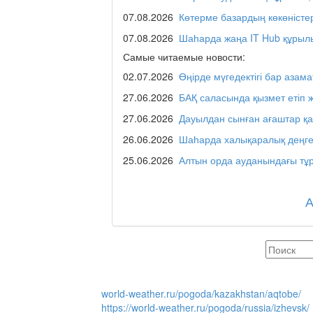
07.08.2026
Көтерме базардың көкөністе
REGION 04
07.08.2026
Шаһарда жаңа IT Hub құрыл
Самые читаемые новости:
02.07.2026
Өңірде мүгедектігі бар азама
Люди города / Ақтөбе
27.06.2026
БАҚ саласында қызмет етіп 
27.06.2026
Дауылдан сынған ағаштар қ
26.06.2026
Шаһарда халықаралық деңге
Служба 109
25.06.2026
Алтын орда ауданындағы тұр
Час депутата / Депут
Горячая тема
world-weather.ru/pogoda/kazakhstan/aqtobe/
https://world-weather.ru/pogoda/russia/izhevsk/