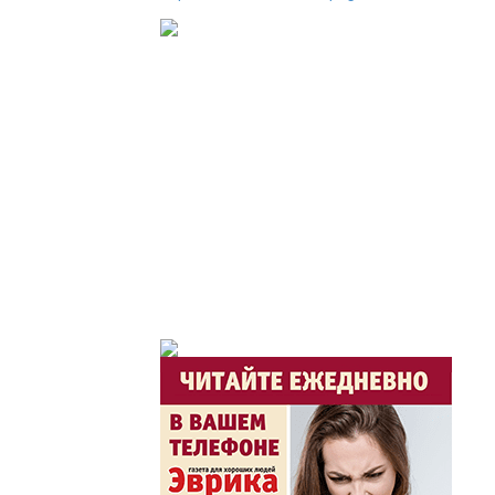
Утро по-летнему / Жа
Час акима / Әкім сағ
Розыгрыши призов от
Из первых рук / Сөзі
Интервью с экспертом, спе
важная для зрителей ...
Скажем НЕТ торговл