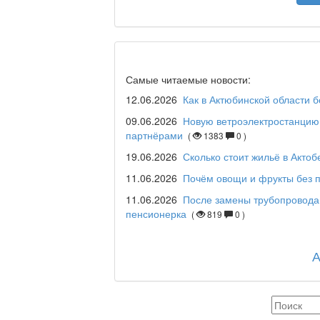
Я открываю мир / Ба
Дәрігер не айтады?
Самые читаемые новости:
12.06.2026
Как в Актюбинской области 
09.06.2026
Новую ветроэлектростанцию 
партнёрами
(
1383
0 )
Maslihat LIVE
19.06.2026
Сколько стоит жильё в Актоб
11.06.2026
Почём овощи и фрукты без п
11.06.2026
После замены трубопровода
Отчётная встреча ак
пенсионерка
(
819
0 )
қаласы әкімінің халы
REGION 04