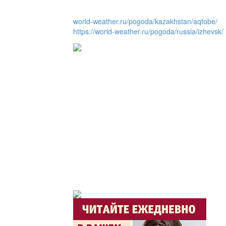
Люди города / Ақтөбе
world-weather.ru/pogoda/kazakhstan/aqtobe/
https://world-weather.ru/pogoda/russia/izhevsk/
Служба 109
Час депутата / Депут
Горячая тема
Утро по-летнему / Жа