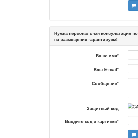
Актуальный вопрос /
Нужна персональная консультация по
Кто поможет мигрант
на размещение гарантируем!
Ваше имя
*
Сделано в Актобе / 
Ваш E-mail
*
Сообщение
*
Что скажет доктор?
Защитный код
Станем чемпионами /
Введите код с картинки
*