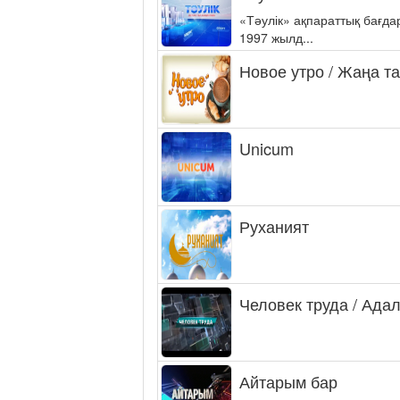
«Тәулік» ақпараттық бағд
1997 жылд...
Новое утро / Жаңа т
Unicum
Руханият
Человек труда / Ада
Айтарым бар