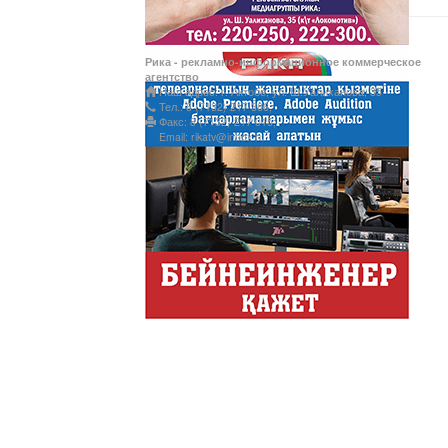
Рика - рекламно-информационное коммерческое
Ты прекрасна! С Л
агентство
Наш адрес: г. Актобе, ул. Ш.Уалиханова, 35
Тел.: 8 (7132) 217 366;
Факс: 8 (7132) 217 015;
Email: rikatv@inbox.ru
АНТИХАЙП
Хайп – это шумиха, сложн
телезрителями и пользоват
Деловые новости
Обзор событий деловой жи
Казахстана.
Құмсағат
"Құмсағат" - апта бойы "Тә
Только факты