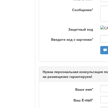
специалистов.
Сообщение
*
Люди в кадре
Защитный код
Камертон
Введите код с картинки
*
Актуальный вопрос /
Нужна персональная консультация по
Кто поможет мигрант
на размещение гарантируем!
Ваше имя
*
Сделано в Актобе / 
Ваш E-mail
*