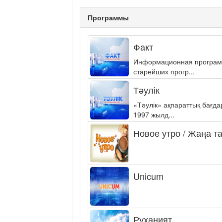
Программы
Факт
Информационная программа
старейших прогр...
Тәулік
«Тәулік» ақпараттық бағд
1997 жылд...
Новое утро / Жаңа т
Unicum
Руханият