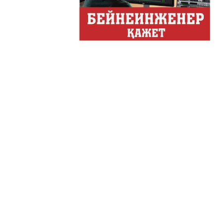
Обзор событий деловой жи
Казахстана.
Құмсағат
"Құмсағат" - апта бойы "Т
Только факты
Программа «Только факты»
неделе в ...
Твое Утро
Твое Утро
Декоративные страс
Лучшие дизайнеры и декор
на свое жилище и обно...
Energy Life