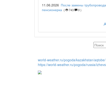
11.06.2026
После замены трубопровода
Отчётная встреча ак
пенсионерка
(
743
0 )
қаласы әкімінің халы
REGION 04
Люди города / Ақтөб
world-weather.ru/pogoda/kazakhstan/aqtobe/
https://world-weather.ru/pogoda/russia/izhevs
Служба 109
Час депутата / Депут