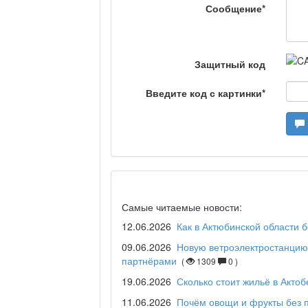
Сообщение
*
Что скажет доктор?
Защитный код
Станем чемпионами /
Введите код с картинки
*
Я открываю мир / Б
Дәрігер не айтады?
Самые читаемые новости:
12.06.2026
Как в Актюбинской области 
09.06.2026
Новую ветроэлектростанцию 
партнёрами
(
1309
0 )
Maslihat LIVE
19.06.2026
Сколько стоит жильё в Актоб
11.06.2026
Почём овощи и фрукты без 