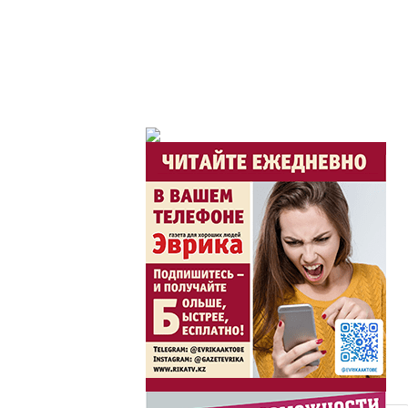
Горячая тема
Утро по-летнему / Ж
Час акима / Әкім сағ
Розыгрыши призов от
Из первых рук / Сөзі
Интервью с экспертом, сп
важная для зрителей ...