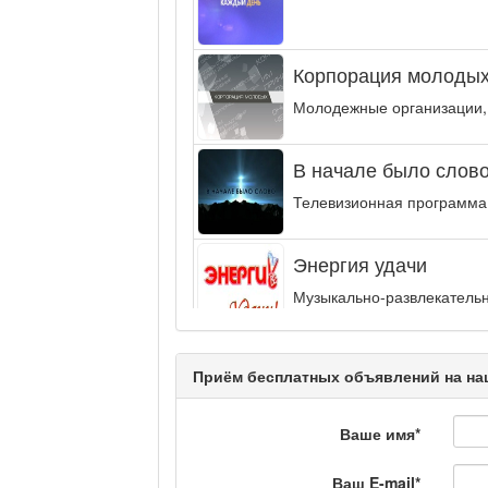
Корпорация молодых
Молодежные организации,
В начале было слово.
Телевизионная программа,
Энергия удачи
Музыкально-развлекательн
интеллектуальную...
Кәусар
Приём бесплатных объявлений на на
Ваше имя
*
На полицейской волн
Ваш E-mail
*
Еженедельный обзор крим