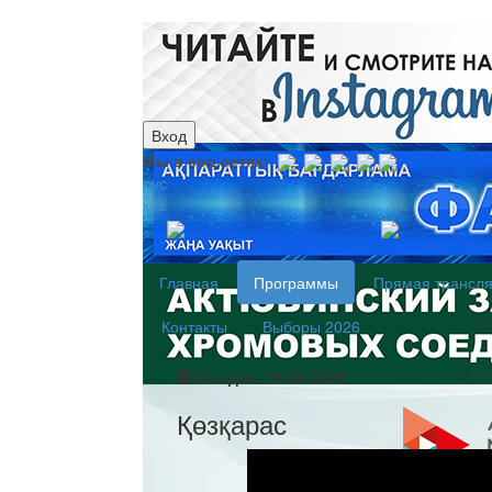
Вход
Мы в соц.сетях:
рус
каз
Главная
Программы
Прямая трансл
Контакты
Выборы 2026
Сегодня: 06.08.2026
Қөзқарас