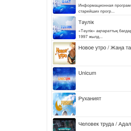
Информационная программа
старейших прогр...
Тәулік
«Тәулік» ақпараттық бағд
1997 жылд...
Новое утро / Жаңа т
Unicum
Руханият
Человек труда / Ада