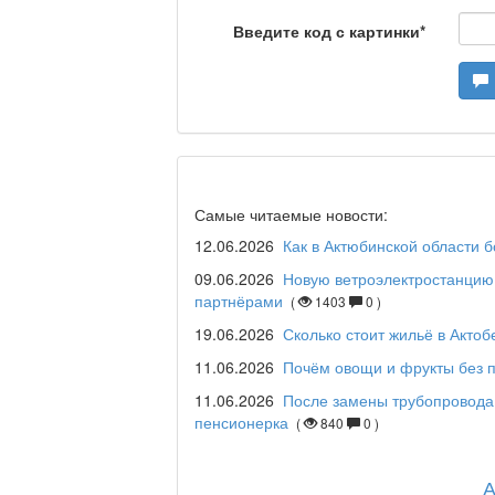
Станем чемпионами /
Введите код с картинки
*
Я открываю мир / Ба
Дәрігер не айтады?
Самые читаемые новости:
12.06.2026
Как в Актюбинской области 
09.06.2026
Новую ветроэлектростанцию 
партнёрами
(
1403
0 )
Maslihat LIVE
19.06.2026
Сколько стоит жильё в Актоб
11.06.2026
Почём овощи и фрукты без п
11.06.2026
После замены трубопровода
Отчётная встреча ак
пенсионерка
(
840
0 )
қаласы әкімінің халы