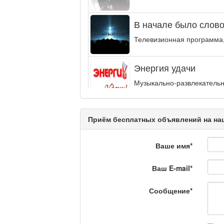
В начале было слово.
Телевизионная программа,
Энергия удачи
Музыкально-развлекательн
интеллектуальную...
Кәусар
Приём бесплатных объявлений на наш
Ваше имя
*
На полицейской волн
Ваш E-mail
*
Еженедельный обзор крими
специалистов.
Сообщение
*
Люди в кадре