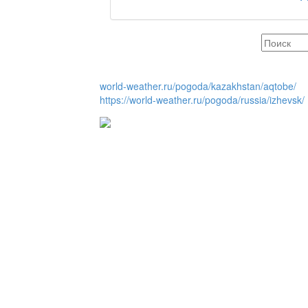
REGION 04
Люди города / Ақтөбе
world-weather.ru/pogoda/kazakhstan/aqtobe/
https://world-weather.ru/pogoda/russia/izhevsk/
Служба 109
Час депутата / Депут
Горячая тема
Утро по-летнему / Жа