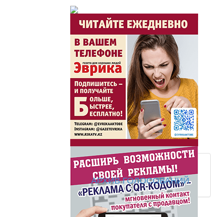
Час акима / Әкім сағ
Розыгрыши призов от
Из первых рук / Сөзі
Интервью с экспертом, спе
важная для зрителей ...
Скажем НЕТ торговл
АРХИВ ГОЛОСОВАНИЙ
Жаңа әліпбиді бірге 