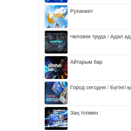
Руханият
Человек труда / Адал а
Айтарым бар
Город сегодня / Бүгінгі 
Заң тілімен