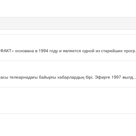
КТ» основана в 1994 году и является одной из старейших прогр.
масы телеарнадағы байырғы хабарлардың бірі. Эфирге 1997 жылд..