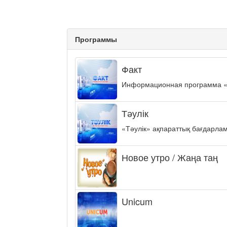
Программы
Факт
Информационная программа «ФА
Тәулік
«Тәулік» ақпараттық бағдарла
Новое утро / Жаңа таң
Unicum