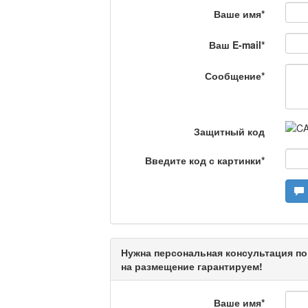
Ваше имя
*
На полицейской волн
Ваш E-mail
*
Еженедельный обзор крими
специалистов.
Сообщение
*
Люди в кадре
Защитный код
Камертон
Введите код с картинки
*
Актуальный вопрос /
Нужна персональная консультация по
Кто поможет мигрант
на размещение гарантируем!
Ваше имя
*