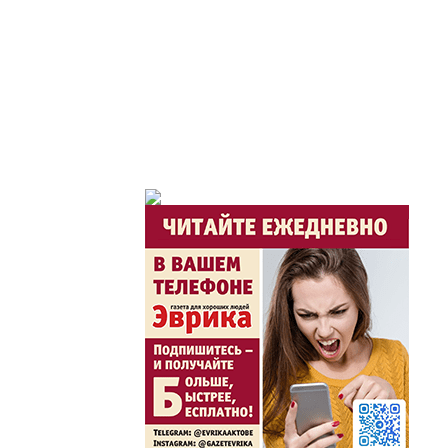
Горячая тема
Утро по-летнему / Жа
Час акима / Әкім сағ
Розыгрыши призов от
Из первых рук / Сөзі