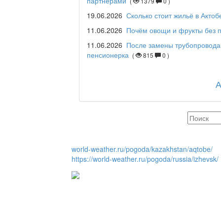
партнёрами
(
1379
0 )
Maslihat LIVE
19.06.2026
Сколько стоит жильё в Актоб
11.06.2026
Почём овощи и фрукты без п
11.06.2026
После замены трубопровода
Отчётная встреча ак
пенсионерка
(
815
0 )
қаласы әкімінің халы
REGION 04
Люди города / Ақтөбе
world-weather.ru/pogoda/kazakhstan/aqtobe/
https://world-weather.ru/pogoda/russia/izhevsk/
Служба 109
Час депутата / Депут