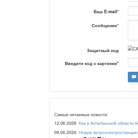
Сделано в Актобе / 
Ваш E-mail
*
Сообщение
*
Что скажет доктор?
Защитный код
Станем чемпионами /
Введите код с картинки
*
Я открываю мир / Ба
Дәрігер не айтады?
Самые читаемые новости:
12.06.2026
Как в Актюбинской области 
09.06.2026
Новую ветроэлектростанцию 