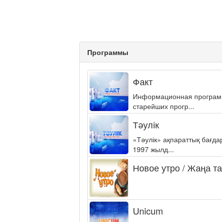
Программы
Факт
Информационная программа
старейших прогр...
Тәулік
«Тәулік» ақпараттық бағд
1997 жылд...
Новое утро / Жаңа т
Unicum