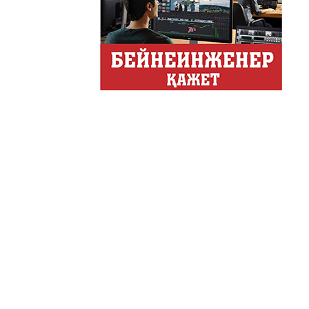
Хайп – это шумиха, сложн
телезрителями и пользоват
Деловые новости
Обзор событий деловой жи
Казахстана.
Құмсағат
"Құмсағат" - апта бойы "Тә
Только факты
Программа «Только факты»
неделе в ...
Твое Утро
Твое Утро
Декоративные страс
Лучшие дизайнеры и декор