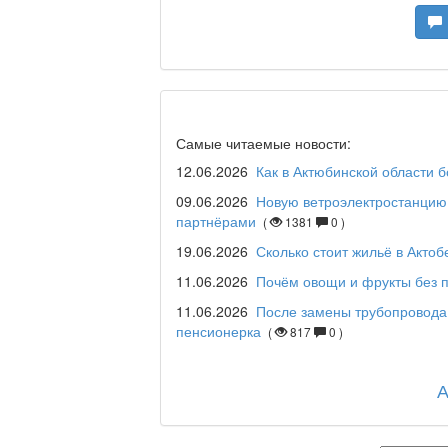
Я открываю мир / Ба
Дәрігер не айтады?
Самые читаемые новости:
12.06.2026
Как в Актюбинской области 
09.06.2026
Новую ветроэлектростанцию 
партнёрами
(
1381
0 )
Maslihat LIVE
19.06.2026
Сколько стоит жильё в Актоб
11.06.2026
Почём овощи и фрукты без п
11.06.2026
После замены трубопровода
Отчётная встреча ак
пенсионерка
(
817
0 )
қаласы әкімінің халы
REGION 04