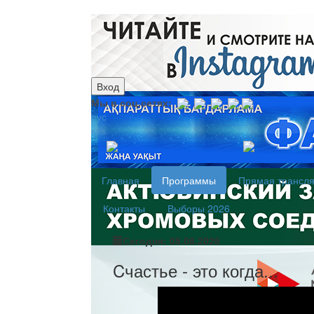
Вход
Мы в соц.сетях:
рус
каз
Главная
Программы
Прямая трансл
Контакты
Выборы 2026
Сегодня: 08.08.2026
Cчастье - это когда...