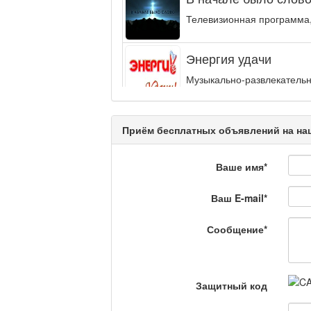
Телевизионная программа,
Энергия удачи
Музыкально-развлекательн
интеллектуальную...
Кәусар
Приём бесплатных объявлений на наш
Ваше имя
*
На полицейской волн
Ваш E-mail
*
Еженедельный обзор крими
специалистов.
Сообщение
*
Люди в кадре
Защитный код
Камертон