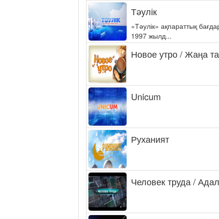
Тәулік
«Тәулік» ақпараттық бағд
1997 жылд...
Новое утро / Жаңа т
Unicum
Руханият
Человек труда / Ада