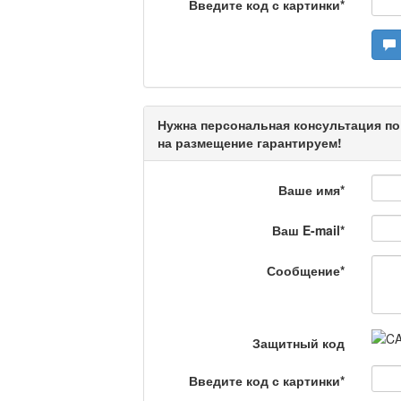
Введите код с картинки
*
Актуальный вопрос /
Нужна персональная консультация по
Кто поможет мигрант
на размещение гарантируем!
Ваше имя
*
Сделано в Актобе / 
Ваш E-mail
*
Сообщение
*
Что скажет доктор?
Защитный код
Станем чемпионами /
Введите код с картинки
*