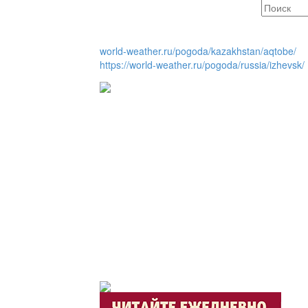
Люди города / Ақтөбе
world-weather.ru/pogoda/kazakhstan/aqtobe/
https://world-weather.ru/pogoda/russia/izhevsk/
Служба 109
Час депутата / Депут
Горячая тема
Утро по-летнему / Жа