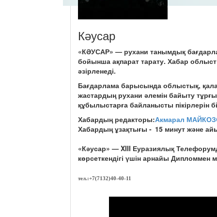
Кәусар
«КӘУСАР» — рухани танымдық бағдарла
бойынша ақпарат тарату. Хабар облыст
әзірленеді.
Бағдарлама барысында облыстық, қала
жастардың рухани әлемін байыту тұрғыс
құбылыстарға байланысты пікірлерін бі
Хабардың редакторы:
Акмарал МАЙКО
Хабардың ұзақтығы -
15 минут және ай
«Кәусар» — XIII Еуразиялық Телефорумд
көрсеткендігі үшін арнайы Дипломмен 
тел.:
+7(7132)40-40-11