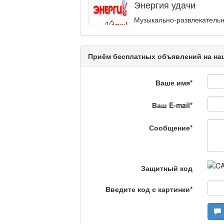
Энергия удачи
Музыкально-развлекательн
интеллектуальную...
Кәусар
Приём бесплатных объявлений на наш
Ваше имя
*
На полицейской волн
Ваш E-mail
*
Еженедельный обзор крими
специалистов.
Сообщение
*
Люди в кадре
Защитный код
Камертон
Введите код с картинки
*
Актуальный вопрос /