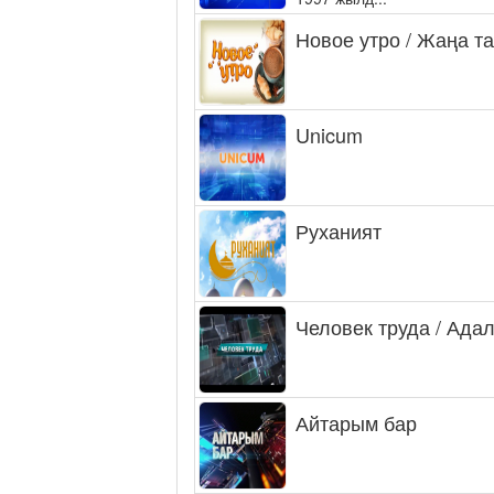
Новое утро / Жаңа т
Unicum
Руханият
Человек труда / Ада
Айтарым бар