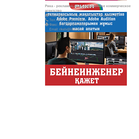
Рика - рекламно-информационное коммерческое
Ты прекрасна! С Л
агентство
Наш адрес: г. Актобе, ул. Ш.Уалиханова, 35
Тел.: 8 (7132) 217 366;
Факс: 8 (7132) 217 015;
Email: rikatv@inbox.ru
АНТИХАЙП
Хайп – это шумиха, сложн
телезрителями и пользоват
Деловые новости
Обзор событий деловой жи
Казахстана.
Құмсағат
"Құмсағат" - апта бойы "Тә
Только факты
Программа «Только факты»
неделе в ...