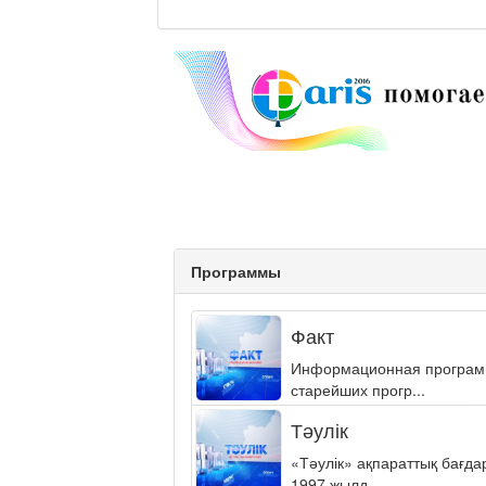
Программы
Факт
Информационная программа
старейших прогр...
Тәулік
«Тәулік» ақпараттық бағд
1997 жылд...