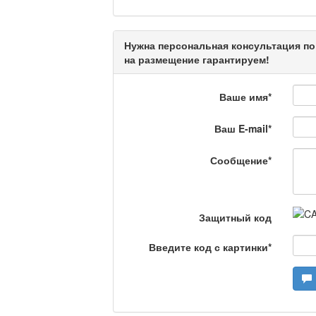
Нужна персональная консультация по
Кто поможет мигрант
на размещение гарантируем!
Ваше имя
*
Сделано в Актобе / 
Ваш E-mail
*
Сообщение
*
Что скажет доктор?
Защитный код
Станем чемпионами /
Введите код с картинки
*
Я открываю мир / Ба