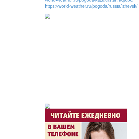
https://world-weather.ru/pogoda/russia/izhevsk/
Служба 109
Час депутата / Депут
Горячая тема
Утро по-летнему / Жа
Час акима / Әкім сағ