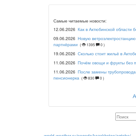
Дәрігер не айтады?
Самые читаемые новости:
12.06.2026
Как в Актюбинской области 
09.06.2026
Новую ветроэлектростанцию 
партнёрами
(
1395
0 )
Maslihat LIVE
19.06.2026
Сколько стоит жильё в Актоб
11.06.2026
Почём овощи и фрукты без п
11.06.2026
После замены трубопровода
Отчётная встреча ак
пенсионерка
(
830
0 )
қаласы әкімінің халы
REGION 04
Люди города / Ақтөбе
world-weather.ru/pogoda/kazakhstan/aqtobe/