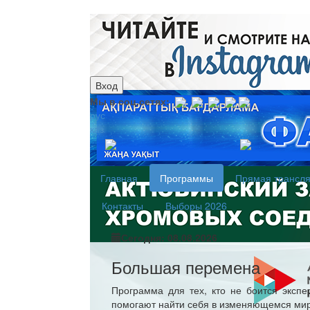
Вход
Мы в соц.сетях:
рус
каз
Главная
Программы
Прямая трансл
Контакты
Выборы 2026
Сегодня: 08.08.2026
Большая перемена
Программа для тех, кто не боится эксп
помогают найти себя в изменяющемся мир