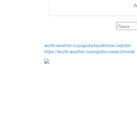
қаласы әкімінің халы
REGION 04
world-weather.ru/pogoda/kazakhstan/aqtobe/
Люди города / Ақтөбе
https://world-weather.ru/pogoda/russia/izhevsk/
Служба 109
Час депутата / Депут
Горячая тема