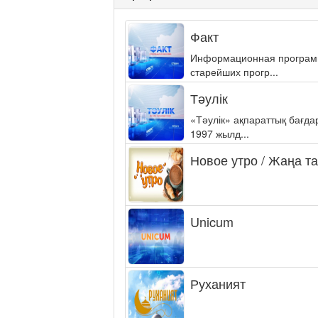
Факт
Информационная программа
старейших прогр...
Тәулік
«Тәулік» ақпараттық бағд
1997 жылд...
Новое утро / Жаңа т
Unicum
Руханият