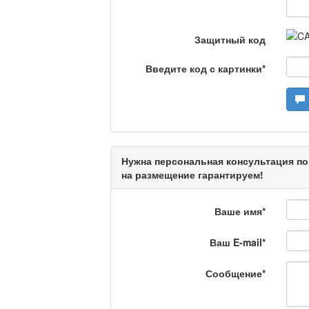
Люди в кадре
Защитный код
Камертон
Введите код с картинки
*
Актуальный вопрос /
Нужна персональная консультация по
на размещение гарантируем!
Кто поможет мигрант
Ваше имя
*
Ваш E-mail
*
Сделано в Актобе / 
Сообщение
*
Что скажет доктор?