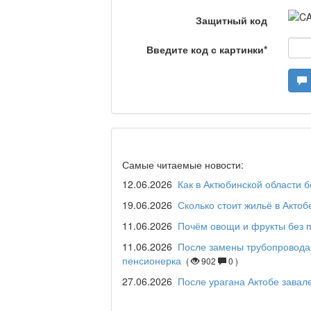
Защитный код
Введите код с картинки
*
Станем чемпионами /
Я открываю мир / Ба
Самые читаемые новости:
Дәрігер не айтады?
12.06.2026
Как в Актюбинской области 
19.06.2026
Сколько стоит жильё в Актоб
11.06.2026
Почём овощи и фрукты без п
Maslihat LIVE
11.06.2026
После замены трубопровода
пенсионерка
(
902
0 )
27.06.2026
После урагана Актобе зава
Отчётная встреча ак