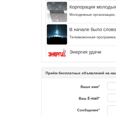
Корпорация молодых
Молодежные организации,
В начале было слово.
Телевизионная программа,
Энергия удачи
Музыкально-развлекательн
интеллектуальную...
Приём бесплатных объявлений на наш
Кәусар
Ваше имя
*
На полицейской волн
Ваш E-mail
*
Еженедельный обзор крими
специалистов.
Сообщение
*