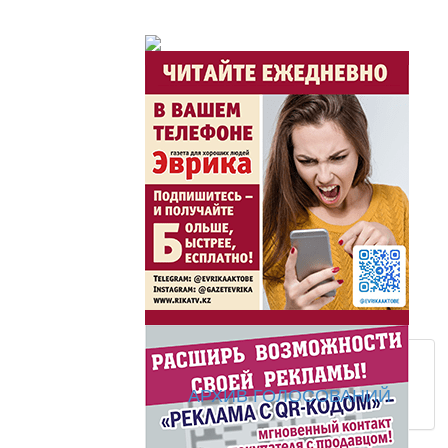
Утро по-летнему / Жа
Час акима / Әкім сағ
Розыгрыши призов от
Из первых рук / Сөзі
Интервью с экспертом, спе
важная для зрителей ...
АРХИВ ГОЛОСОВАНИЙ
Скажем НЕТ торговл