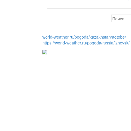
REGION 04
Люди города / Ақтөбе
world-weather.ru/pogoda/kazakhstan/aqtobe/
https://world-weather.ru/pogoda/russia/izhevsk/
Служба 109
Час депутата / Депут
Горячая тема
Утро по-летнему / Жа