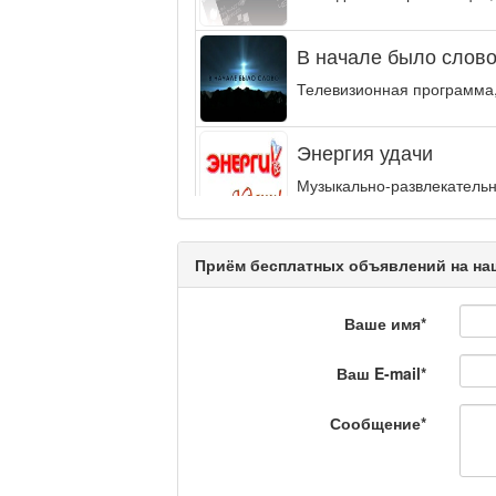
В начале было слово.
Телевизионная программа,
Энергия удачи
Музыкально-развлекательн
интеллектуальную...
Кәусар
Приём бесплатных объявлений на наш
Ваше имя
*
На полицейской волн
Ваш E-mail
*
Еженедельный обзор крими
специалистов.
Сообщение
*
Люди в кадре