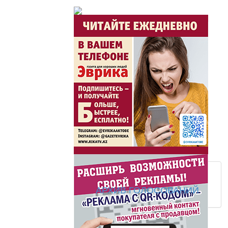
Час акима / Әкім сағ
Розыгрыши призов от
Из первых рук / Сөзі
Интервью с экспертом, спе
важная для зрителей ...
Скажем НЕТ торговл
АРХИВ ГОЛОСОВАНИЙ
Жаңа әліпбиді бірге 