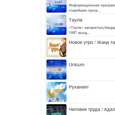
Информационная программа
старейших прогр...
Тәулік
«Тәулік» ақпараттық бағд
1997 жылд...
Новое утро / Жаңа т
Unicum
Руханият
Человек труда / Ада