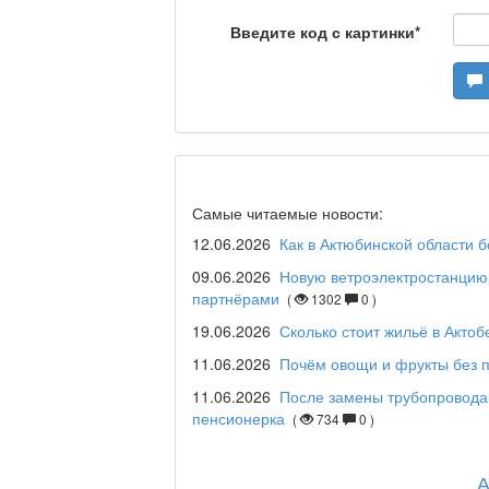
Станем чемпионами /
Введите код с картинки
*
Я открываю мир / Ба
Дәрігер не айтады?
Самые читаемые новости:
12.06.2026
Как в Актюбинской области 
09.06.2026
Новую ветроэлектростанцию 
партнёрами
(
1302
0 )
Maslihat LIVE
19.06.2026
Сколько стоит жильё в Актоб
11.06.2026
Почём овощи и фрукты без п
11.06.2026
После замены трубопровода
Отчётная встреча ак
пенсионерка
(
734
0 )
қаласы әкімінің халы