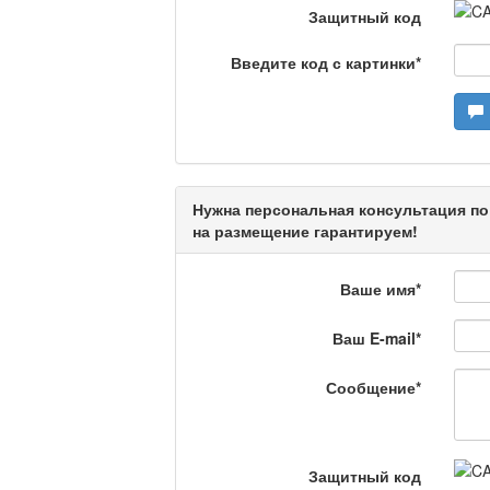
Защитный код
Камертон
Введите код с картинки
*
Актуальный вопрос /
Нужна персональная консультация по
Кто поможет мигрант
на размещение гарантируем!
Ваше имя
*
Сделано в Актобе / 
Ваш E-mail
*
Сообщение
*
Что скажет доктор?
Защитный код