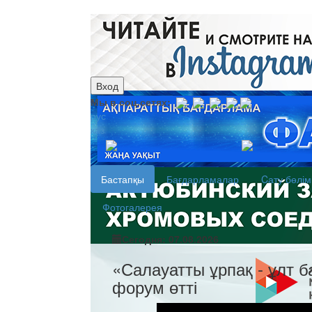
Вход
Мы в соц.сетях:
рус
каз
Бастапқы
Бағдарламалар
Cату бөлім
Фотогалерея
Сегодня: 07.08.2026
«Салауатты ұрпақ - ұлт 
форум өтті