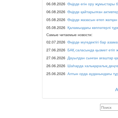
қаласы әкімінің халы
06.08.2026
Өңірде егін ору жұмыстары 
06.08.2026
Өңірде қайтарылған активте
05.08.2026
Өңірде жазасын өтеп жатқан
REGION 04
05.08.2026
Қаламыздағы көппәтерлі тұр
Самые читаемые новости:
02.07.2026
Өңірде мүгедектігі бар азама
Люди города / Ақтөбе
27.06.2026
БАҚ саласында қызмет етіп 
27.06.2026
Дауылдан сынған ағаштар қ
26.06.2026
Шаһарда халықаралық деңге
Служба 109
25.06.2026
Алтын орда ауданындағы тұр
Час депутата / Депут
Горячая тема