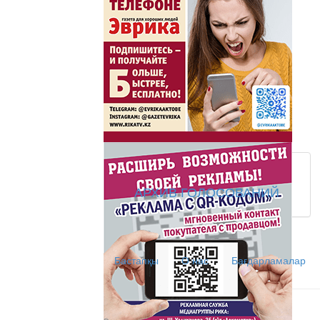
Жаңа әліпбиді бірге 
Жаңа әліпбиді бірге үйрене
Латын әліпбиі - өрке
Ты прекрасна! С Л
АРХИВ ГОЛОСОВАНИЙ
АНТИХАЙП
Хайп – это шумиха, сложн
Бастапқы
О нас
Бағдарламалар
телезрителями и пользоват
Деловые новости
Обзор событий деловой жи