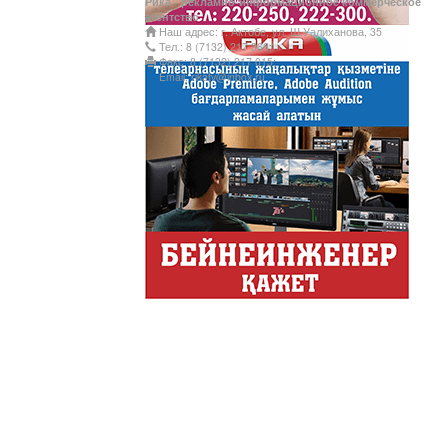
Рика - рекламно-информационное коммерческое
Казахстана.
агентство
Наш адрес: г. Актобе, ул. Ш.Уалиханова, 35
Құмсағат
Тел.: 8 (7132) 217 366;
Факс: 8 (7132) 217 015;
"Құмсағат" - апта бойы "Тә
Email: rikatv@inbox.ru
Только факты
Программа «Только факты»
неделе в ...
Твое Утро
Твое Утро
Декоративные страс
Лучшие дизайнеры и декор
на свое жилище и обно...
Energy Life