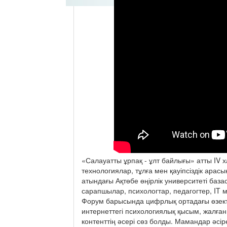
«Салауатты ұрпақ - ұлт байлығы» атты IV
технологиялар, тұлға мен қауіпсіздік ара
атындағы Ақтөбе өңірлік университеті ба
сарапшылар, психологтар, педагогтер, IT
Форум барысында цифрлық ортадағы өзекті
интернеттегі психологиялық қысым, жалға
контенттің әсері сөз болды. Мамандар әсір