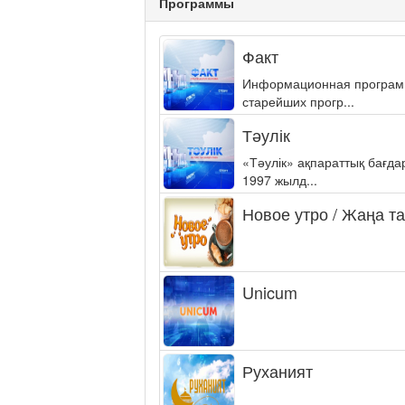
Программы
Факт
Информационная программа
старейших прогр...
Тәулік
«Тәулік» ақпараттық бағд
1997 жылд...
Новое утро / Жаңа т
Unicum
Руханият