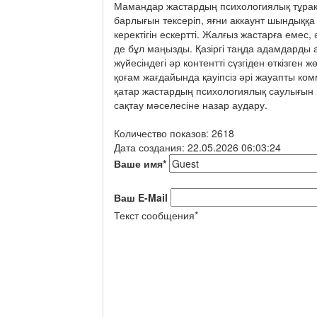
Мамандар жастардың психологиялық тұрақт
барлығын тексеріп, яғни аккаунт шындыққа 
керектігін ескертті. Жалғыз жастарға еме
де бұл маңызды. Қазіргі таңда адамдарды а
жүйесіндегі әр контентті сүзгіден өткізг
қоғам жағдайында қауіпсіз әрі жауапты к
қатар жастардың психологиялық саулығын н
сақтау мәселесіне назар аудару.
Количество показов: 2618
Дата создания: 22.05.2026 06:03:24
Ваше имя
*
Ваш E-Mail
Текст сообщения
*