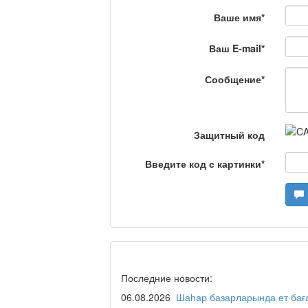
Что скажет доктор?
Ваше имя
*
Ваш E-mail
*
Станем чемпионами /
Сообщение
*
Я открываю мир / Ба
Защитный код
Введите код с картинки
*
Дәрігер не айтады?
Maslihat LIVE
Последние новости:
06.08.2026
Шаһар базарларында ет бағ
Отчётная встреча ак