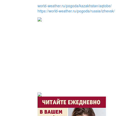
world-weather.ru/pogoda/kazakhstan/aqtobe/
https://world-weather.ru/pogoda/russia/izhevsk/
Утро по-летнему / Жа
Час акима / Әкім сағ
Розыгрыши призов от
Из первых рук / Сөзі
Интервью с экспертом, спе
важная для зрителей ...
Скажем НЕТ торговл