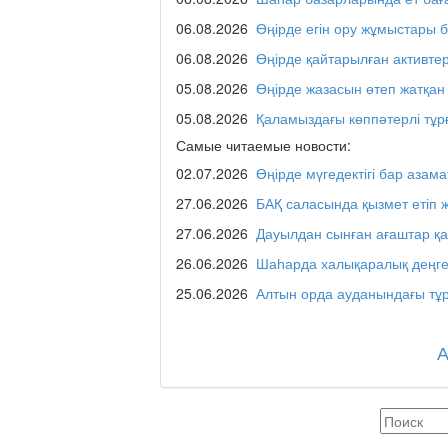
Отчётная встреча ак
қаласы әкімінің халы
06.08.2026
Өңірде егін ору жұмыстары 
06.08.2026
Өңірде қайтарылған активте
05.08.2026
Өңірде жазасын өтеп жатқан
REGION 04
05.08.2026
Қаламыздағы көппәтерлі тұр
Самые читаемые новости:
02.07.2026
Өңірде мүгедектігі бар азама
Люди города / Ақтөбе
27.06.2026
БАҚ саласында қызмет етіп 
27.06.2026
Дауылдан сынған ағаштар қ
26.06.2026
Шаһарда халықаралық деңге
Служба 109
25.06.2026
Алтын орда ауданындағы тұр
Час депутата / Депут
Горячая тема