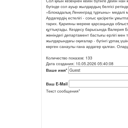
Сол қиын кезеңнен кейін бүгінге дейін на
бүгінде сол ауыр жылдардың белгісі ретін
«Блокадалық Ленинград тұрғыны» медалі 
Ардагердің естелігі - соғыс қасіретін ұмытп
тарих. Қарияны мереке қарсаңында облысты
құттықтады. Кездесу барысында Валерия Б
жөніндегі департамент бастығы ерлігі мен т
жылдарындағы оқиғалар - бүгінгі ұрпақ үшін 
көрген санаулы ғана ардагер қалған. Оларды
Количество показов: 133
Дата создания: 10.05.2026 05:40:08
Ваше имя
*
Ваш E-Mail
Текст сообщения
*