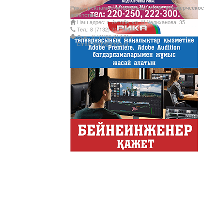
Обзор событий деловой жи
Рика - рекламно-информационное коммерческое
Казахстана.
агентство
Наш адрес: г. Актобе, ул. Ш.Уалиханова, 35
Құмсағат
Тел.: 8 (7132) 217 366;
Факс: 8 (7132) 217 015;
"Құмсағат" - апта бойы "Тә
Email: rikatv@inbox.ru
Только факты
Программа «Только факты»
неделе в ...
Твое Утро
Твое Утро
Декоративные страс
Лучшие дизайнеры и декор
на свое жилище и обно...
Energy Life