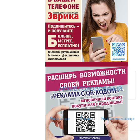
Жаңа әліпбиді бірге 
Жаңа әліпбиді бірге үйрене
Латын әліпбиі - өрке
Ты прекрасна! С Л
АРХИВ ГОЛОСОВАНИЙ
АНТИХАЙП
Хайп – это шумиха, сложн
Бастапқы
О нас
Бағдарламалар
телезрителями и пользоват
Деловые новости