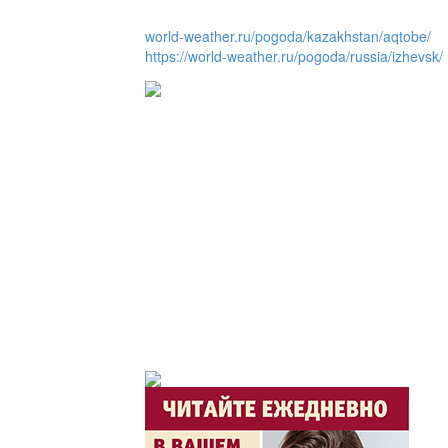
world-weather.ru/pogoda/kazakhstan/aqtobe/
https://world-weather.ru/pogoda/russia/izhevsk/
Утро по-летнему / Жа
Час акима / Әкім сағ
Розыгрыши призов от
Из первых рук / Сөзі
Интервью с экспертом, спе
важная для зрителей ...
Скажем НЕТ торговл