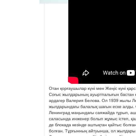
Отан қорғаушылар күні мен Жеңіс күні қар
Соғыс жылдарының ауыртпалығын бастан өт
ардагер Валерия Белова. Ол 1939 жылы Ле
жылдарындағы балалық шағын еске алды. С
Ленинград маңындағы саяжайда тұрып, ашт
саласында инженер болып жұмыс істеп, қа
де блокада кезінде аштықтан қайтыс болған
болған. Тұрғынның айтуынша, ол жылдары а