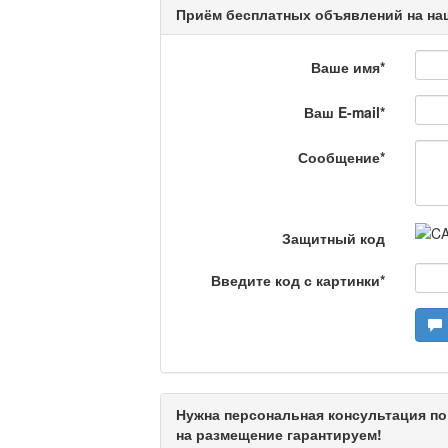
Приём бесплатных объявлений на наш
Люди в кадре
Ваше имя
*
Ваш E-mail
*
Камертон
Сообщение
*
Актуальный вопрос /
Защитный код
Введите код с картинки
*
Кто поможет мигрант
Сделано в Актобе / 
Нужна персональная консультация по
на размещение гарантируем!