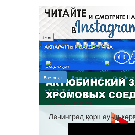
Вход
Мы в соц.сетях:
рус
каз
Бастапқы
Бағдарламалар
Cату бөлім
Фотогалерея
Сегодня: 06.08.2026
Ленинград қоршауын көр