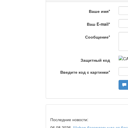
Что скажет доктор?
Ваше имя
*
Ваш E-mail
*
Станем чемпионами /
Сообщение
*
Я открываю мир / Ба
Защитный код
Введите код с картинки
*
Дәрігер не айтады?
Maslihat LIVE
Последние новости:
06.08.2026
Шаһар базарларында ет бағ