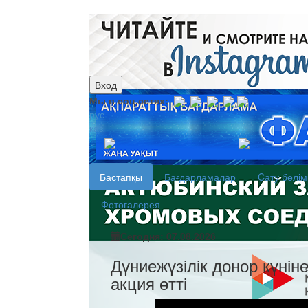
Вход
Мы в соц.сетях:
рус
каз
Бастапқы
Бағдарламалар
Cату бөлім
Фотогалерея
Сегодня: 07.08.2026
Дүниежүзілік донор күнін
акция өтті