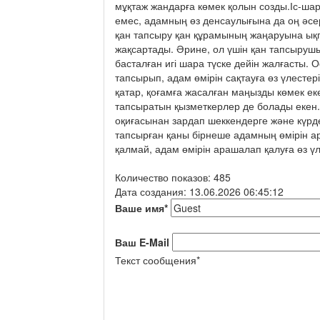
мұқтаж жандарға көмек қолын созды.Іс-ша
емес, адамның өз денсаулығына да оң әсер 
қан тапсыру қан құрамының жаңаруына ықп
жақсартады. Әрине, ол үшін қан тапсыруш
басталған игі шара түске дейін жалғасты. О
тапсырып, адам өмірін сақтауға өз үлестер
қатар, қоғамға жасалған маңызды көмек е
тапсыратын қызметкерлер де болады екен. 
оқиғасынан зардап шеккендерге және күрде
тапсырған қаны бірнеше адамның өмірін ара
қалмай, адам өмірін арашалап қалуға өз үл
Количество показов: 485
Дата создания: 13.06.2026 06:45:12
Ваше имя
*
Ваш E-Mail
Текст сообщения
*