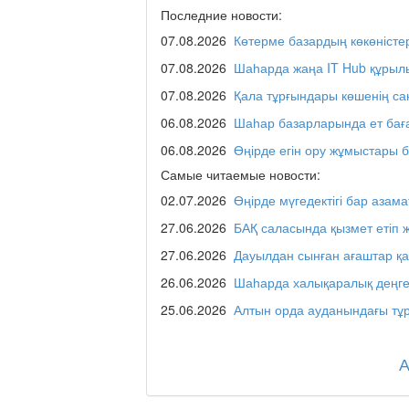
Последние новости:
07.08.2026
Көтерме базардың көкөністе
Отчётная встреча ак
қаласы әкімінің халы
07.08.2026
Шаһарда жаңа IT Hub құрыл
07.08.2026
Қала тұрғындары көшенің с
06.08.2026
Шаһар базарларында ет бағ
REGION 04
06.08.2026
Өңірде егін ору жұмыстары 
Самые читаемые новости:
02.07.2026
Өңірде мүгедектігі бар азама
Люди города / Ақтөбе
27.06.2026
БАҚ саласында қызмет етіп 
27.06.2026
Дауылдан сынған ағаштар қ
26.06.2026
Шаһарда халықаралық деңге
Служба 109
25.06.2026
Алтын орда ауданындағы тұр
Час депутата / Депут