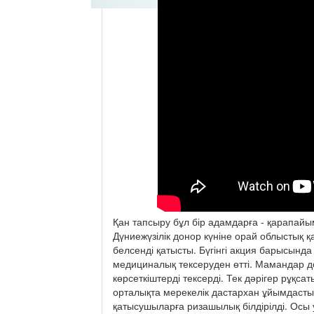
Қан тапсыру бұл бір адамдарға - қарапайым
Дүниежүзілік донор күніне орай облыстық қ
белсенді қатысты. Бүгінгі акция барысында
медициналық тексеруден өтті. Мамандар д
көрсеткіштерді тексерді. Тек дәрігер рұқса
орталықта мерекелік дастархан ұйымдасты
қатысушыларға ризашылық білдірілді. Осы 