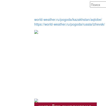
Горячая тема
world-weather.ru/pogoda/kazakhstan/aqtobe/
https://world-weather.ru/pogoda/russia/izhevsk/
Утро по-летнему / Жа
Час акима / Әкім сағ
Розыгрыши призов от
Из первых рук / Сөзі
Интервью с экспертом, спе
важная для зрителей ...