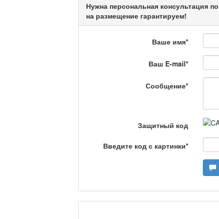
Нужна персональная консультация по
на размещение гарантируем!
Что скажет доктор?
Ваше имя
*
Ваш E-mail
*
Станем чемпионами /
Сообщение
*
Я открываю мир / Ба
Защитный код
Введите код с картинки
*
Дәрігер не айтады?
Maslihat LIVE