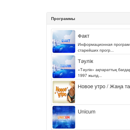
Программы
Факт
Информационная программа
старейших прогр...
Тәулік
«Тәулік» ақпараттық бағд
1997 жылд...
Новое утро / Жаңа т
Unicum