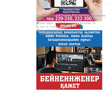
Деловые новости
Обзор событий деловой жи
Рика - рекламно-информационное коммерческое
Казахстана.
агентство
Наш адрес: г. Актобе, ул. Ш.Уалиханова, 35
Құмсағат
Тел.: 8 (7132) 217 366;
Факс: 8 (7132) 217 015;
"Құмсағат" - апта бойы "Тә
Email: rikatv@inbox.ru
Только факты
Программа «Только факты»
неделе в ...
Твое Утро
Твое Утро
Декоративные страс
Лучшие дизайнеры и декор
на свое жилище и обно...