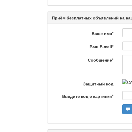
Еженедельный обзор крими
специалистов.
Приём бесплатных объявлений на наш
Люди в кадре
Ваше имя
*
Ваш E-mail
*
Камертон
Сообщение
*
Актуальный вопрос /
Защитный код
Введите код с картинки
*
Кто поможет мигрант
Сделано в Актобе / 