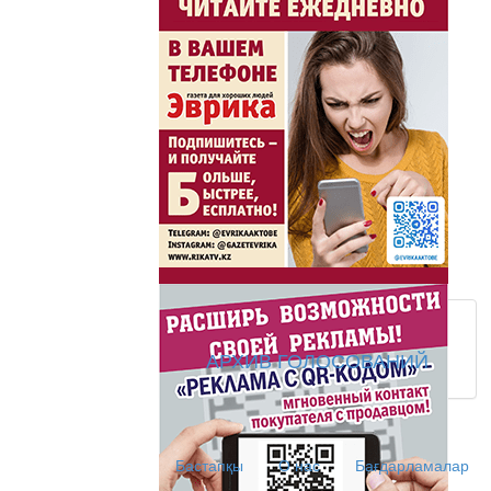
Скажем НЕТ торговл
Жаңа әліпбиді бірге 
Жаңа әліпбиді бірге үйрене
Латын әліпбиі - өрке
Ты прекрасна! С Л
АРХИВ ГОЛОСОВАНИЙ
АНТИХАЙП
Хайп – это шумиха, сложн
Бастапқы
О нас
Бағдарламалар
телезрителями и пользоват