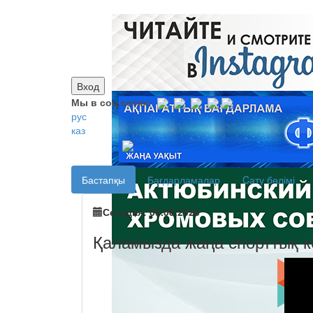
Вход
Мы в соц.сетях:
рус
каз
Бастапқы
Бағдарламалар
Cату бөлімі
Сегодня: 09.08.2026
Қаламызда жаңа спорттық к