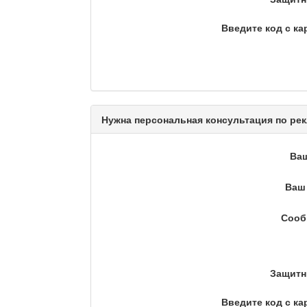
Введите код с ка
Кто поможет мигранту?
Сделано в Актобе / Ақт
Нужна персональная консультация по рек
Ва
Что скажет доктор?
Ваш 
Сооб
Станем чемпионами / То
Защитн
Я открываю мир / Бала 
Введите код с ка