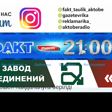
Бет-бейнеміз
Байланыс
Біз жайлы
Фотогалерея
ешен пайдалануға берілді