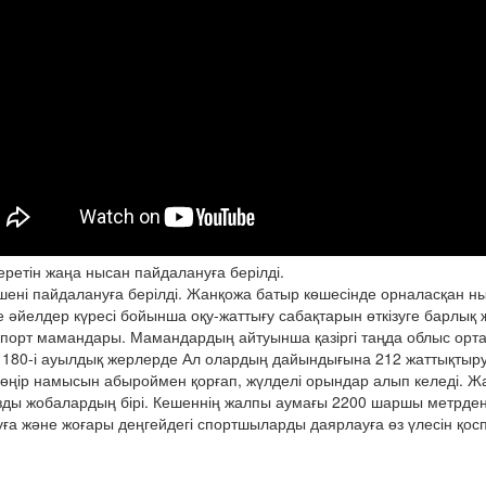
ретін жаңа нысан пайдалануға берілді.
ені пайдалануға берілді. Жанқожа батыр көшесінде орналасқан ны
не әйелдер күресі бойынша оқу-жаттығу сабақтарын өткізуге барлық
 спорт мамандары. Мамандардың айтуынша қазіргі таңда облыс орт
 180-і ауылдық жерлерде Ал олардың дайындығына 212 жаттықтырушы
өңір намысын абыроймен қорғап, жүлделі орындар алып келеді. Жа
ы жобалардың бірі. Кешеннің жалпы аумағы 2200 шаршы метрден
ға және жоғары деңгейдегі спортшыларды даярлауға өз үлесін қосп