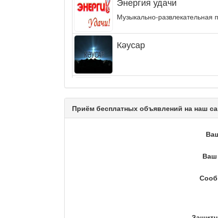
Энергия удачи
Музыкально-развлекательная п
Кәусар
На полицейской волне /
Еженедельный обзор криминаль
Приём бесплатных объявлений на наш са
Люди в кадре
Ва
Ваш 
Камертон
Сооб
Актуальный вопрос / Ма
Защитн