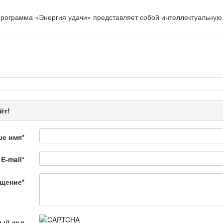
рограмма «Энергия удачи» представляет собой интеллектуальную.
 Қылмыс пен жаза
ной хроники. Анализ происшествий, комментарии специалистов.
йт!
ше имя
*
E-mail
*
щение
*
ңызды сұрақ
ый код