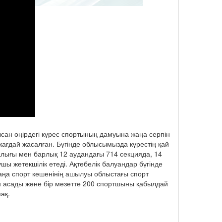
сан өңірдегі күрес спортының дамуына жаңа серпін
 жағдай жасалған. Бүгінде облысымызда күрестің қай
алығы мен барлық 12 аудандағы 714 секцияда, 14
 жетекшілік етеді. Ақтөбелік балуандар бүгінде
ңа спорт кешенінің ашылуы облыстағы спорт
 асады және бір мезетте 200 спортшыны қабылдай
ақ.