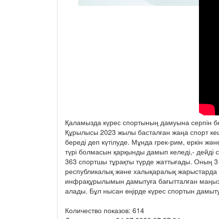
Қаламызда күрес спортының дамуына серпін бе
Құрылысы 2023 жылы басталған жаңа спорт кеш
береді деп күтілуде. Мұнда грек-рим, еркін жә
түрі болмасын қарқынды дамып келеді,- дейді
363 спортшы тұрақты түрде жаттығады. Оның 3
республикалық және халықаралық жарыстарда 
инфрақұрылымын дамытуға бағытталған маңызд
алады. Бұл нысан өңірде күрес спортын дамыту
Количество показов: 614