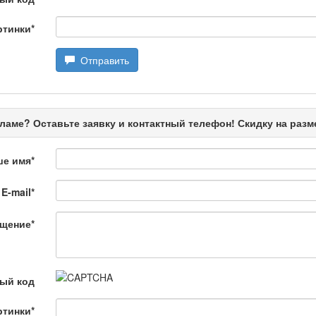
ртинки
*
Отправить
өбеде жасалған
ламе? Оставьте заявку и контактный телефон! Скидку на раз
ше имя
*
E-mail
*
щение
*
лағай
ый код
дарын
ртинки
*