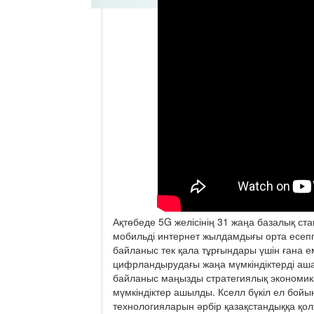
Ақтөбеде 5G желісінің 31 жаңа базалық ст
мобильді интернет жылдамдығы орта есепп
байланыс тек қала тұрғындары үшін ғана е
цифрландырудағы жаңа мүмкіндіктерді аша
байланыс маңызды стратегиялық экономик
мүмкіндіктер ашылды. Кселл бүкіл ел бой
технологияларын әрбір қазақстандыққа қолж