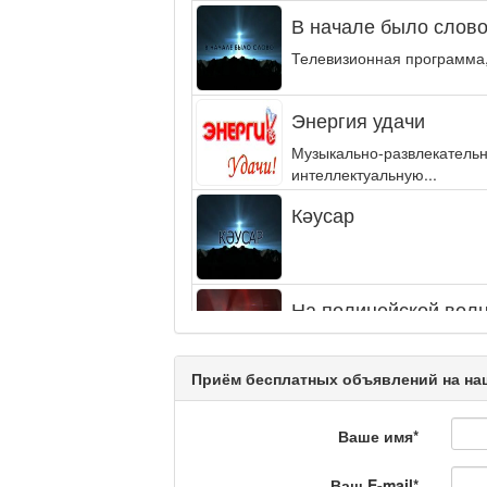
В начале было слово.
Телевизионная программа,
Энергия удачи
Музыкально-развлекательн
интеллектуальную...
Кәусар
На полицейской волн
Еженедельный обзор крими
специалистов.
Приём бесплатных объявлений на наш
Люди в кадре
Ваше имя
*
Ваш E-mail
*