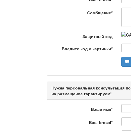
Камертон
Сообщение
*
Актуальный вопрос /
Защитный код
Введите код с картинки
*
Кто поможет мигрант
Сделано в Актобе / 
Нужна персональная консультация по
на размещение гарантируем!
Что скажет доктор?
Ваше имя
*
Ваш E-mail
*
Станем чемпионами /