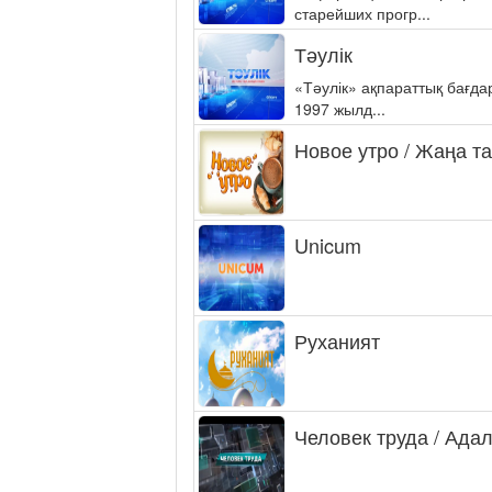
старейших прогр...
Тәулік
«Тәулік» ақпараттық бағд
1997 жылд...
Новое утро / Жаңа т
Unicum
Руханият
Человек труда / Ада