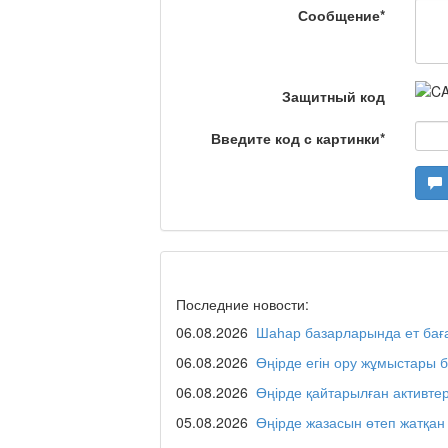
Сообщение
*
Я открываю мир / Ба
Защитный код
Введите код с картинки
*
Дәрігер не айтады?
Maslihat LIVE
Последние новости:
06.08.2026
Шаһар базарларында ет бағ
Отчётная встреча ак
қаласы әкімінің халы
06.08.2026
Өңірде егін ору жұмыстары 
06.08.2026
Өңірде қайтарылған активте
05.08.2026
Өңірде жазасын өтеп жатқан
REGION 04