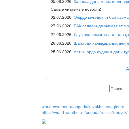
05.08.2026
Қаламыздағы көппәтерлі тұр
Самые читаемые новости:
02.07.2026
Өңірде мүгедектігі бар азама
Люди города / Ақтөбе
27.06.2026
БАҚ саласында қызмет етіп 
27.06.2026
Дауылдан сынған ағаштар қ
26.06.2026
Шаһарда халықаралық деңге
Служба 109
25.06.2026
Алтын орда ауданындағы тұр
Час депутата / Депут
Горячая тема
world-weather.ru/pogoda/kazakhstan/aqtobe/
https://world-weather.ru/pogoda/russia/izhevsk/
Утро по-летнему / Жа