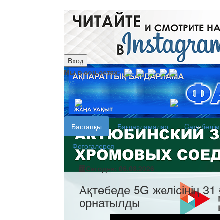
Вход
Мы в соц.сетях:
рус
каз
Бастапқы
Бағдарламалар
Cату бөлім
Фотогалерея
Сегодня: 06.08.2026
Ақтөбеде 5G желісінің 3
орнатылды