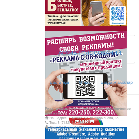
Латын әліпбиі - өрке
Ты прекрасна! С Л
АРХИВ ГОЛОСОВАНИЙ
АНТИХАЙП
Хайп – это шумиха, сложн
Бастапқы
О нас
Бағдарламалар
телезрителями и пользоват
Деловые новости
Обзор событий деловой жи
Рика - рекламно-информационное коммерческое
Казахстана.
агентство
Наш адрес: г. Актобе, ул. Ш.Уалиханова, 35
Құмсағат
Тел.: 8 (7132) 217 366;
Факс: 8 (7132) 217 015;
"Құмсағат" - апта бойы "Тә
Email: rikatv@inbox.ru