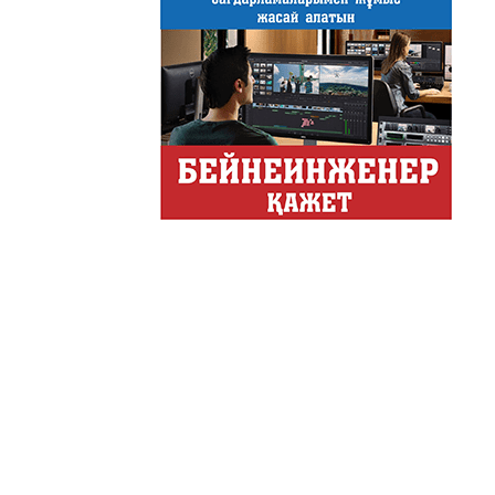
Только факты
Программа «Только факты»
неделе в ...
Твое Утро
Твое Утро
Декоративные страс
Лучшие дизайнеры и декор
на свое жилище и обно...
Energy Life
Тілдарын