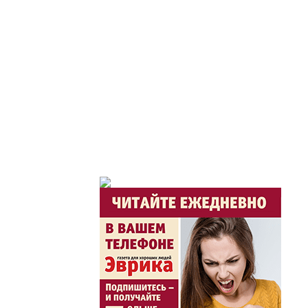
Час акима / Әкім сағ
Розыгрыши призов от
Из первых рук / Сөзі
Интервью с экспертом, спе
важная для зрителей ...
Скажем НЕТ торговл
Жаңа әліпбиді бірге 
Жаңа әліпбиді бірге үйрене