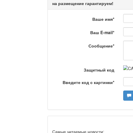
Кто поможет мигрант
на размещение гарантируем!
Ваше имя
*
Сделано в Актобе / 
Ваш E-mail
*
Сообщение
*
Что скажет доктор?
Защитный код
Станем чемпионами /
Введите код с картинки
*
Я открываю мир / Ба
Дәрігер не айтады?
Самые читаемые новости: