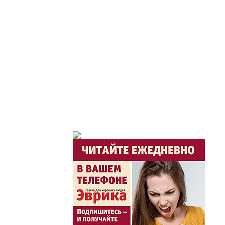
Час депутата / Депут
Горячая тема
Утро по-летнему / Жа
Час акима / Әкім сағ
Розыгрыши призов от