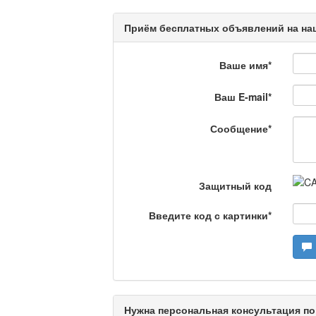
Кәусар
Приём бесплатных объявлений на наш
Ваше имя
*
На полицейской волн
Ваш E-mail
*
Еженедельный обзор крими
специалистов.
Сообщение
*
Люди в кадре
Защитный код
Камертон
Введите код с картинки
*
Актуальный вопрос /
Нужна персональная консультация по