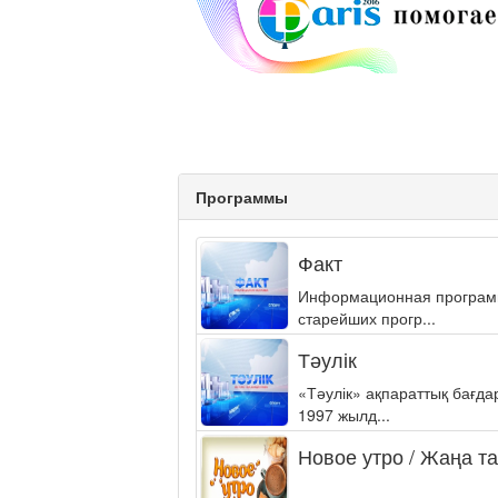
Программы
Факт
Информационная программа
старейших прогр...
Тәулік
«Тәулік» ақпараттық бағд
1997 жылд...
Новое утро / Жаңа т