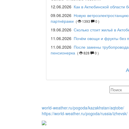
12.06.2026
Как в Актюбинской области 
09.06.2026
Новую ветроэлектростанцию 
партнёрами
(
1393
0 )
Maslihat LIVE
19.06.2026
Сколько стоит жильё в Актоб
11.06.2026
Почём овощи и фрукты без п
11.06.2026
После замены трубопровода
Отчётная встреча ак
пенсионерка
(
828
0 )
қаласы әкімінің халы
REGION 04
Люди города / Ақтөбе
world-weather.ru/pogoda/kazakhstan/aqtobe/
https://world-weather.ru/pogoda/russia/izhevsk/
Служба 109