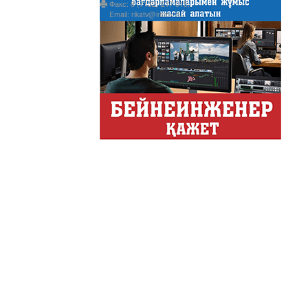
Факс: 8 (7132) 217 015;
Email: rikatv@inbox.ru
АНТИХАЙП
Хайп – это шумиха, сложн
телезрителями и пользоват
Деловые новости
Обзор событий деловой жи
Казахстана.
Құмсағат
"Құмсағат" - апта бойы "Тә
Только факты
Программа «Только факты»
неделе в ...
Твое Утро
Твое Утро