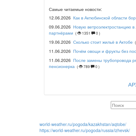
Дәрігер не айтады?
Самые читаемые новости:
12.06.2026
Как в Актюбинской области бо
09.06.2026
Новую ветроэлектростанцию в 
партнёрами
(
1351
0 )
Maslihat LIVE
19.06.2026
Сколько стоит жильё в Актобе
11.06.2026
Почём овощи и фрукты без пос
11.06.2026
После замены трубопровода р
Отчётная встреча аким
пенсионерка
(
789
0 )
қаласы әкімінің халыққ
АР
REGION 04
Люди города / Ақтөбел
world-weather.ru/pogoda/kazakhstan/aqtobe/
https://world-weather.ru/pogoda/russia/izhevsk/