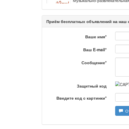
Музыкально-развлекательная
интеллектуальную...
Кәусар
Приём бесплатных объявлений на наш 
Ваше имя
*
На полицейской волне
Ваш E-mail
*
Еженедельный обзор кримина
специалистов.
Сообщение
*
Люди в кадре
Защитный код
Камертон
Введите код с картинки
*
От
Актуальный вопрос / 