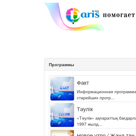
Программы
Факт
Информационная программа «
старейших прогр...
Тәулік
«Тәулік» ақпараттық бағдар
1997 жылд...
Новое утро / Жаңа таң