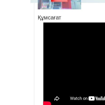
Құмсағат