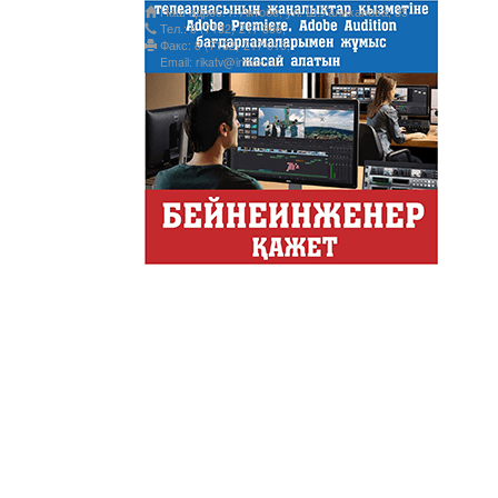
Наш адрес: г. Актобе, ул. Ш.Уалиханова, 35
Тел.: 8 (7132) 217 366;
Факс: 8 (7132) 217 015;
Email: rikatv@inbox.ru
АНТИХАЙП
Хайп – это шумиха, сложные
телезрителями и пользовател
Деловые новости
Обзор событий деловой жизн
Казахстана.
Құмсағат
"Құмсағат" - апта бойы "Тәул
Только факты
Программа «Только факты» с
неделе в ...
Твое Утро