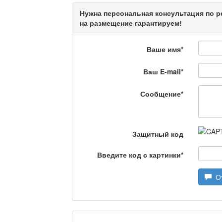
Нужна персональная консультация по р
Кто поможет мигранту?
на размещение гарантируем!
Ваше имя
*
Сделано в Актобе / Ақ
Ваш E-mail
*
Сообщение
*
Что скажет доктор?
Защитный код
Станем чемпионами / 
Введите код с картинки
*
От
Я открываю мир / Бал