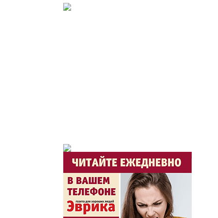
Служба 109
Час депутата / Депутат
Горячая тема
Утро по-летнему / Жаз
Час акима / Әкім сағат