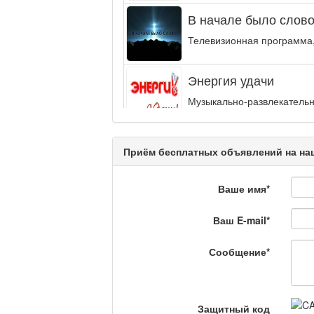
В начале было слово.
Телевизионная программа,
Энергия удачи
Музыкально-развлекательн
интеллектуальную...
Кәусар
Приём бесплатных объявлений на наш
Ваше имя
*
На полицейской волн
Ваш E-mail
*
Еженедельный обзор крими
специалистов.
Сообщение
*
Люди в кадре
Защитный код