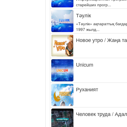
старейших прогр...
Тәулік
«Тәулік» ақпараттық бағд
1997 жылд...
Новое утро / Жаңа т
Unicum
Руханият
Человек труда / Ада