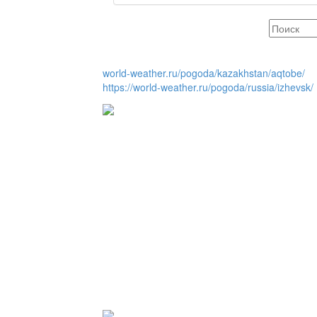
Люди города / Ақтөбе
world-weather.ru/pogoda/kazakhstan/aqtobe/
https://world-weather.ru/pogoda/russia/izhevsk/
Служба 109
Час депутата / Депут
Горячая тема
Утро по-летнему / Жа