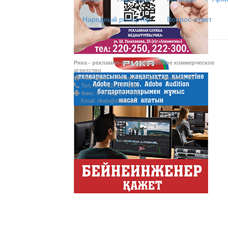
Народный репортёр
Вопрос-ответ
Латын әліпбиі - өрке
Рика - рекламно-информационное коммерческое
Ты прекрасна! С Л
агентство
Наш адрес: г. Актобе, ул. Ш.Уалиханова, 35
Тел.: 8 (7132) 217 366;
Факс: 8 (7132) 217 015;
Email: rikatv@inbox.ru
АНТИХАЙП
Хайп – это шумиха, сложн
телезрителями и пользоват
Деловые новости
Обзор событий деловой жи
Казахстана.
Құмсағат
"Құмсағат" - апта бойы "Тә