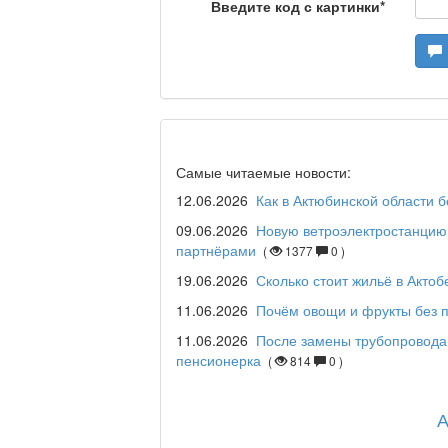
Станем чемпионами /
Введите код с картинки
*
Я открываю мир / Ба
Дәрігер не айтады?
Самые читаемые новости:
12.06.2026
Как в Актюбинской области 
09.06.2026
Новую ветроэлектростанцию 
партнёрами
(
1377
0 )
Maslihat LIVE
19.06.2026
Сколько стоит жильё в Актоб
11.06.2026
Почём овощи и фрукты без п
11.06.2026
После замены трубопровода
Отчётная встреча ак
пенсионерка
(
814
0 )
қаласы әкімінің халы
REGION 04