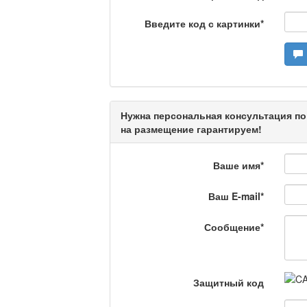
Камертон
Введите код с картинки
*
Актуальный вопрос /
Нужна персональная консультация по
Кто поможет мигрант
на размещение гарантируем!
Ваше имя
*
Сделано в Актобе / 
Ваш E-mail
*
Сообщение
*
Что скажет доктор?
Защитный код