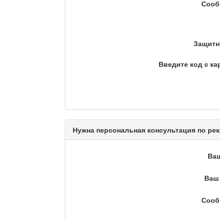
Сооб
Еженедельный обзор криминаль
Люди в кадре
Защитн
Введите код с ка
Камертон
Актуальный вопрос / Ма
Нужна персональная консультация по рек
Ва
Кто поможет мигранту?
Ваш 
Сооб
Сделано в Актобе / Ақт