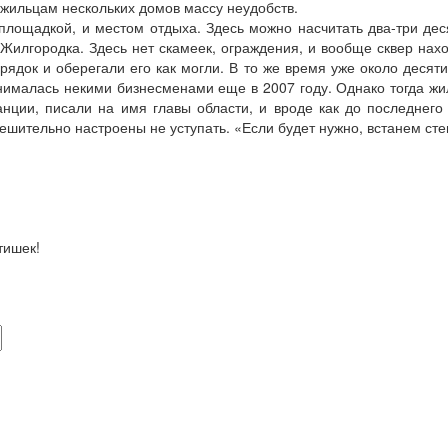
т жильцам нескольких домов массу неудобств.
лощадкой, и местом отдыха. Здесь можно насчитать два-три деся
и Жилгородка. Здесь нет скамеек, ограждения, и вообще сквер нах
док и оберегали его как могли. В то же время уже около десяти 
нималась некими бизнесменами еще в 2007 году. Однако тогда ж
нции, писали на имя главы области, и вроде как до последнег
решительно настроены не уступать. «Если будет нужно, встанем стен
тишек!