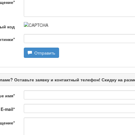
щение
*
ной хроники. Анализ происшествий, комментарии специалистов.
ый код
ртинки
*
Отправить
ңызды сұрақ
ламе? Оставьте заявку и контактный телефон! Скидку на раз
ше имя
*
E-mail
*
щение
*
өбеде жасалған