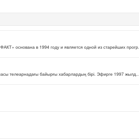
КТ» основана в 1994 году и является одной из старейших прогр.
масы телеарнадағы байырғы хабарлардың бірі. Эфирге 1997 жылд..