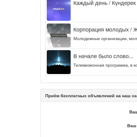
Каждый день / Күндерек
Корпорация молодых / 
Молодежные организации, мол
В начале было слово...
Телевизионная программа, в к
Энергия удачи
Музыкально-развлекательная п
Приём бесплатных объявлений на наш са
Кәусар
Ва
Ваш 
На полицейской волне /