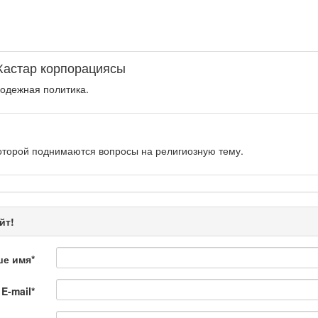
Жастар корпорациясы
одежная политика.
оторой поднимаются вопросы на религиозную тему.
рограмма «Энергия удачи» представляет собой интеллектуальную.
йт!
ше имя
*
E-mail
*
 Қылмыс пен жаза