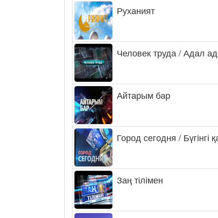
Руханият
Человек труда / Адал а
Айтарым бар
Город сегодня / Бүгінгі 
Заң тілімен