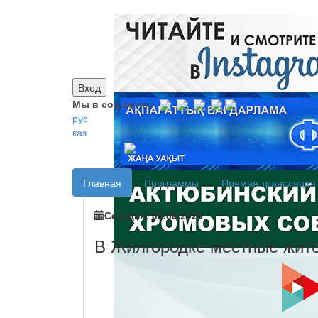
Вход
Мы в соц.сетях:
рус
каз
Главная
Программы
Прямая трансляция
Сегодня: 08.08.2026
В Жилгородке местные жите