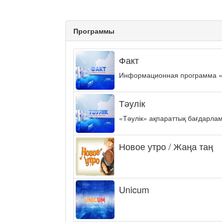
Программы
Факт
Информационная программа «ФА
Тәулік
«Тәулік» ақпараттық бағдарла
Новое утро / Жаңа таң
Unicum