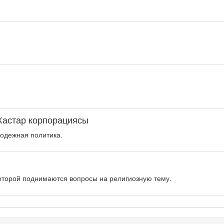
Жастар корпорациясы
одежная политика.
оторой поднимаются вопросы на религиозную тему.
рограмма «Энергия удачи» представляет собой интеллектуальную.