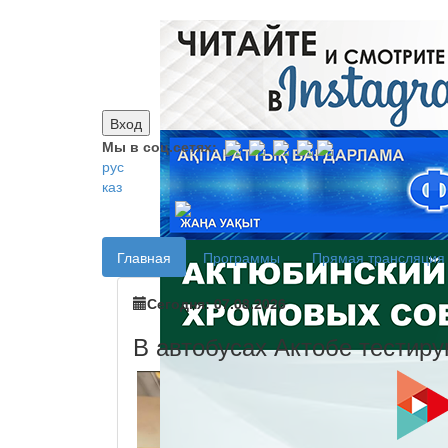
Вход
Мы в соц.сетях:
рус
каз
Главная
Программы
Прямая трансляция
Сегодня: 07.08.2026
В автобусах Актобе тестиру