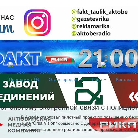
Программа ТВ
Отдел продаж
Лица
Контакты
ют систему экстренной связи с полицие
В Актобе стартовал пилотный проект по повышению без
ТОО "Orsa Vision" совместно с департаментом полиции
систему экстренного реагирования на чрезвычайные сит