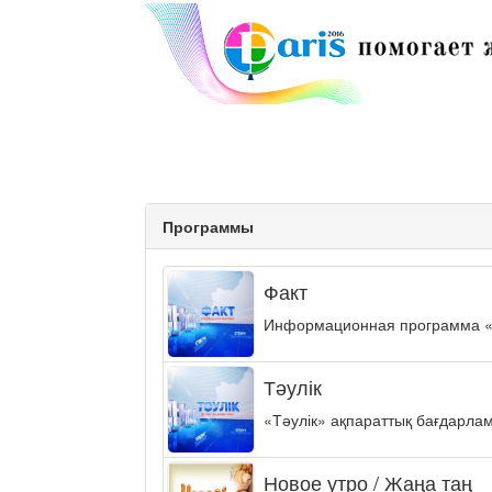
Программы
Факт
Информационная программа «ФА
Тәулік
«Тәулік» ақпараттық бағдарла
Новое утро / Жаңа таң