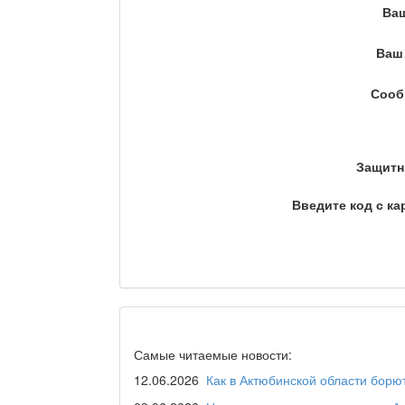
Ва
Кто поможет мигранту?
Ваш 
Сооб
Сделано в Актобе / Ақт
Защитн
Что скажет доктор?
Введите код с ка
Станем чемпионами / То
Я открываю мир / Бала 
Самые читаемые новости:
12.06.2026
Как в Актюбинской области борю