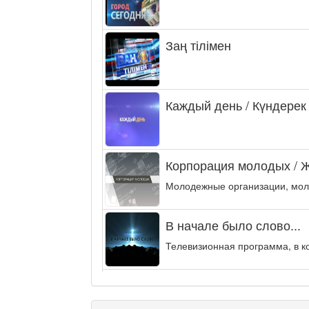
Заң тілімен
Каждый день / Күндерек
Корпорация молодых / 
Молодежные организации, мол
В начале было слово...
Телевизионная программа, в к
Энергия удачи
Музыкально-развлекательная п