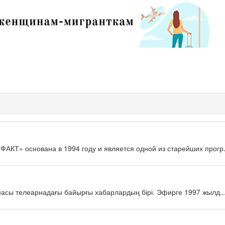
КТ» основана в 1994 году и является одной из старейших прогр.
масы телеарнадағы байырғы хабарлардың бірі. Эфирге 1997 жылд..