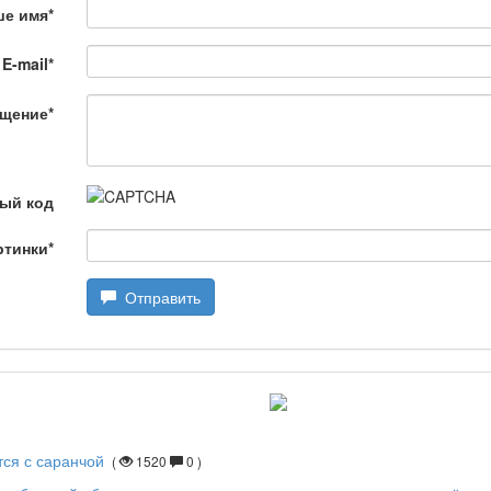
ше имя
*
E-mail
*
щение
*
өбеде жасалған
ый код
ртинки
*
Отправить
лағай
дарын
тся с саранчой
(
1520
0 )