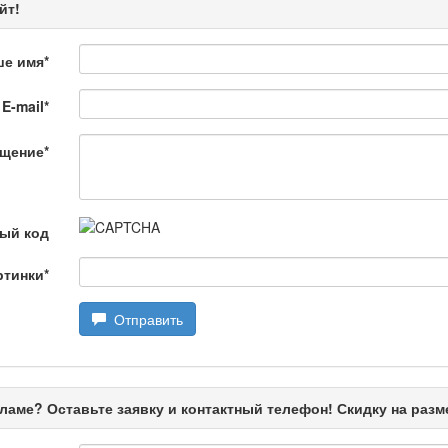
йт!
ше имя
*
E-mail
*
 Қылмыс пен жаза
щение
*
ной хроники. Анализ происшествий, комментарии специалистов.
ый код
ртинки
*
Отправить
ңызды сұрақ
ламе? Оставьте заявку и контактный телефон! Скидку на раз