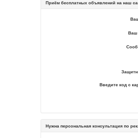
Приём бесплатных объявлений на наш са
Кәусар
Ва
Ваш 
На полицейской волне /
Сооб
Еженедельный обзор криминаль
Люди в кадре
Защитн
Введите код с ка
Камертон
Актуальный вопрос / Ма
Нужна персональная консультация по рек