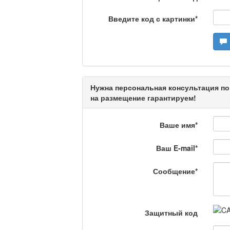
Камертон
Введите код с картинки
*
Актуальный вопрос /
Нужна персональная консультация по
Кто поможет мигрант
на размещение гарантируем!
Ваше имя
*
Сделано в Актобе / 
Ваш E-mail
*
Сообщение
*
Что скажет доктор?
Защитный код