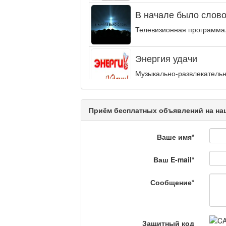
В начале было слово.
Телевизионная программа,
Энергия удачи
Музыкально-развлекательн
интеллектуальную...
Кәусар
Приём бесплатных объявлений на наш
Ваше имя
*
На полицейской волн
Ваш E-mail
*
Еженедельный обзор крими
специалистов.
Сообщение
*
Люди в кадре
Защитный код