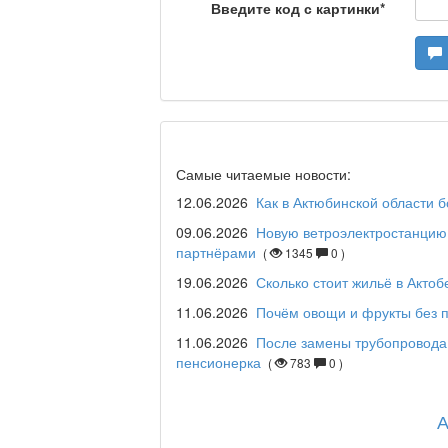
Станем чемпионами /
Введите код с картинки
*
Я открываю мир / Ба
Дәрігер не айтады?
Самые читаемые новости:
12.06.2026
Как в Актюбинской области 
09.06.2026
Новую ветроэлектростанцию 
партнёрами
(
1345
0 )
Maslihat LIVE
19.06.2026
Сколько стоит жильё в Актоб
11.06.2026
Почём овощи и фрукты без п
11.06.2026
После замены трубопровода
Отчётная встреча ак
пенсионерка
(
783
0 )
қаласы әкімінің халы
REGION 04