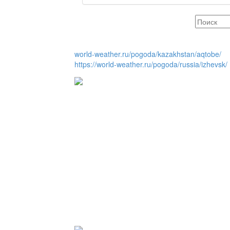
Люди города / Ақтөбе
world-weather.ru/pogoda/kazakhstan/aqtobe/
https://world-weather.ru/pogoda/russia/izhevsk/
Служба 109
Час депутата / Депут
Горячая тема
Утро по-летнему / Жа