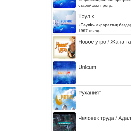
старейших прогр...
Тәулік
«Тәулік» ақпараттық бағд
1997 жылд...
Новое утро / Жаңа т
Unicum
Руханият
Человек труда / Ада