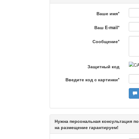
Ваше имя
*
На полицейской волн
Ваш E-mail
*
Еженедельный обзор крими
специалистов.
Сообщение
*
Люди в кадре
Защитный код
Камертон
Введите код с картинки
*
Актуальный вопрос /
Нужна персональная консультация по
Кто поможет мигрант
на размещение гарантируем!