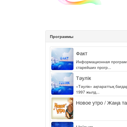
Программы
Факт
Информационная программа
старейших прогр...
Тәулік
«Тәулік» ақпараттық бағд
1997 жылд...
Новое утро / Жаңа т
Unicum