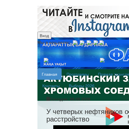
Вход
Мы в соц.сетях:
рус
каз
Главная
Программы
Прямая трансл
Контакты
Выборы 2026
Сегодня: 08.08.2026
У четверых нефтяников о
расстройство