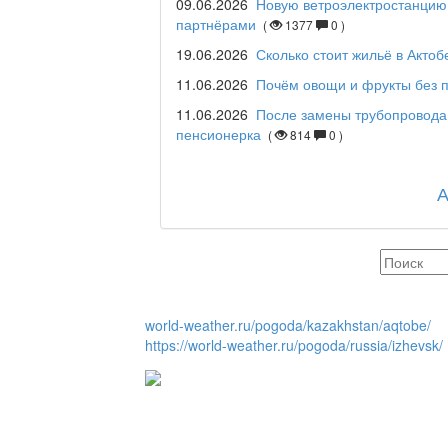
09.06.2026
Новую ветроэлектростанцию 
партнёрами
(
1377
0 )
Maslihat LIVE
19.06.2026
Сколько стоит жильё в Актоб
11.06.2026
Почём овощи и фрукты без п
11.06.2026
После замены трубопровода
Отчётная встреча ак
пенсионерка
(
814
0 )
қаласы әкімінің халы
REGION 04
Люди города / Ақтөбе
world-weather.ru/pogoda/kazakhstan/aqtobe/
https://world-weather.ru/pogoda/russia/izhevsk/
Служба 109