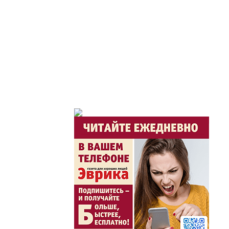
Час депутата / Депут
Горячая тема
Утро по-летнему / Жа
Час акима / Әкім сағ
Розыгрыши призов от