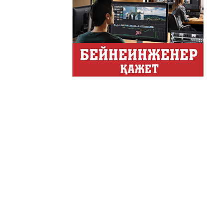
Хайп – это шумиха, сложн
телезрителями и пользоват
Деловые новости
Обзор событий деловой жи
Казахстана.
Құмсағат
"Құмсағат" - апта бойы "Тә
Только факты
Программа «Только факты»
неделе в ...
Твое Утро
Твое Утро
Декоративные страс