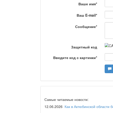
Ваше имя
*
Сделано в Актобе / 
Ваш E-mail
*
Сообщение
*
Что скажет доктор?
Защитный код
Станем чемпионами /
Введите код с картинки
*
Я открываю мир / Ба
Дәрігер не айтады?
Самые читаемые новости:
12.06.2026
Как в Актюбинской области 