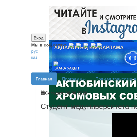
Вход
Мы в соц.сетях:
рус
каз
Главная
Программы
Прямая трансляция
Сегодня: 06.08.2026
Студент медуниверситета п