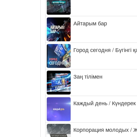
Айтарым бар
Город сегодня / Бүгінгі 
Заң тілімен
Каждый день / Күндерек
Корпорация молодых / 