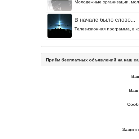
Молодежные организации, мол
В начале было слово...
Телевизионная программа, в к
Энергия удачи
Музыкально-развлекательная п
Приём бесплатных объявлений на наш са
Кәусар
Ва
Ваш 
На полицейской волне /
Сооб
Еженедельный обзор криминаль
Люди в кадре
Защитн