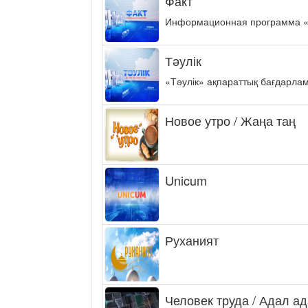
Факт
Информационная программа «ФА
Тәулік
«Тәулік» ақпараттық бағдарла
Новое утро / Жаңа таң
Unicum
Руханият
Человек труда / Адал а