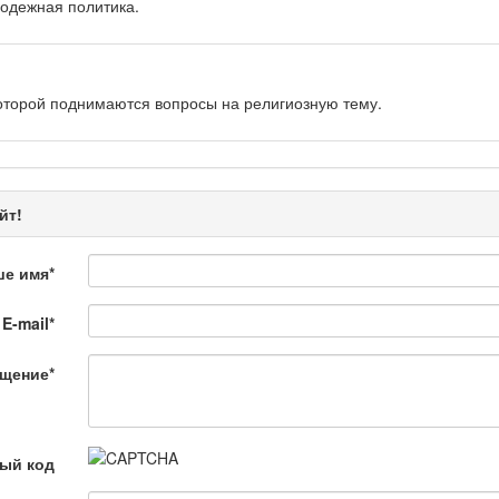
одежная политика.
оторой поднимаются вопросы на религиозную тему.
рограмма «Энергия удачи» представляет собой интеллектуальную.
йт!
ше имя
*
E-mail
*
 Қылмыс пен жаза
щение
*
ной хроники. Анализ происшествий, комментарии специалистов.
ый код