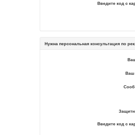
Введите код с ка
Камертон
Актуальный вопрос / Ма
Нужна персональная консультация по рек
Ва
Кто поможет мигранту?
Ваш 
Сооб
Сделано в Актобе / Ақт
Защитн
Что скажет доктор?
Введите код с ка