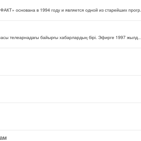
КТ» основана в 1994 году и является одной из старейших прогр.
масы телеарнадағы байырғы хабарлардың бірі. Эфирге 1997 жылд..
дам