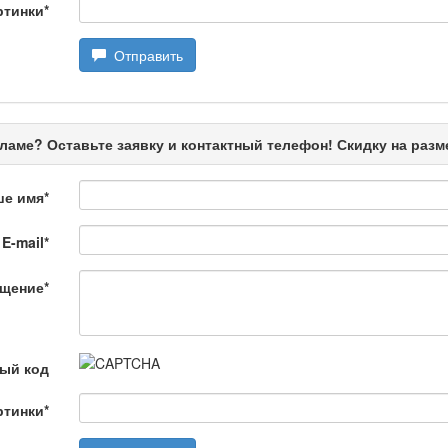
ртинки
*
Отправить
ңызды сұрақ
ламе? Оставьте заявку и контактный телефон! Скидку на раз
ше имя
*
E-mail
*
щение
*
өбеде жасалған
ый код
ртинки
*