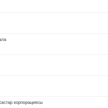
қала
Жастар корпорациясы