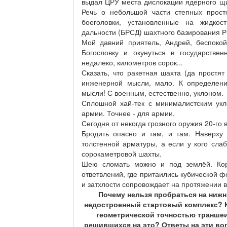
выдал ЦРУ места дислокации ядерного щи
Речь о небольшой части степных прост
боеголовки, установленные на жидкос
дальности (БРСД) шахтного базирования Р
Мой давний приятель, Андрей, беспокой
Богословку и окунуться в государстве
недалеко, километров сорок...
Сказать, что ракетная шахта (да простя
инженерной мысли, мало. К определени
мысли! С военным, естественно, уклоном.
Сплошной хай-тек с минималистским укло
армии. Точнее - для армии.
Сегодня от некогда грозного оружия 20-го 
Бродить опасно и там, и там. Наверху 
толстенной арматуры, а если у кого сл
сорокаметровой шахты.
Шею сломать можно и под землёй. Кор
ответвлений, где притаились кубической 
и затхлости сопровождает на протяжении 
Почему нельзя пробраться на нижн
недостроенный стартовый комплекс? 
геометрической точностью транше
решившихся на это? Ответы на эти во