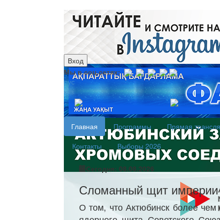
Вход
Мы в соц.сетях:
рус
каз
Главная
Программы
Прямая трансл
Контакты
Выборы 2026
Сегодня: 08.08.2026
Сломанный щит империи
О том, что Актюбинск более чем
ядерного щита Советского Союз