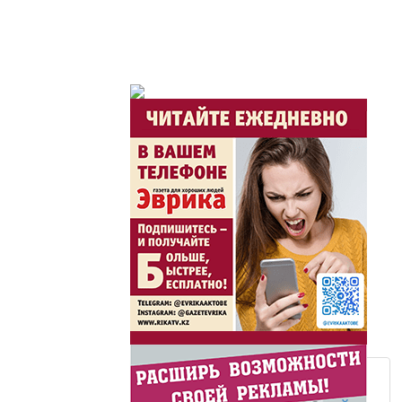
Утро по-летнему / Жа
Час акима / Әкім сағ
Розыгрыши призов от
Из первых рук / Сөзі
Интервью с экспертом, спе
важная для зрителей ...
Скажем НЕТ торговл