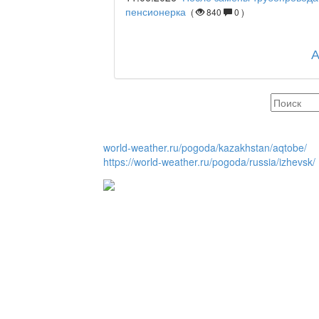
Отчётная встреча ак
пенсионерка
(
840
0 )
қаласы әкімінің халы
REGION 04
Люди города / Ақтөбе
world-weather.ru/pogoda/kazakhstan/aqtobe/
https://world-weather.ru/pogoda/russia/izhevsk/
Служба 109
Час депутата / Депут
Горячая тема