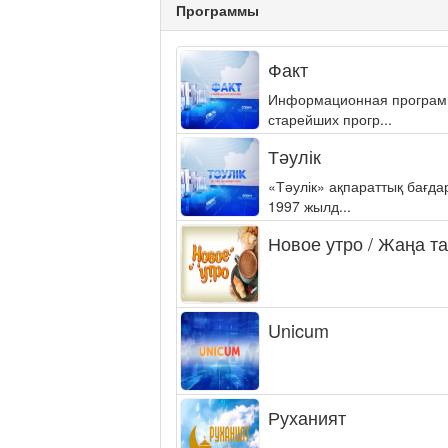
Программы
Факт
Информационная программа
старейших прогр...
Тәулік
«Тәулік» ақпараттық бағд
1997 жылд...
Новое утро / Жаңа т
Unicum
Руханият