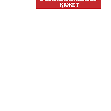
Казахстана.
Құмсағат
"Құмсағат" - апта бойы "Тә
Только факты
Программа «Только факты»
неделе в ...
Твое Утро
Твое Утро
Декоративные страс
Лучшие дизайнеры и декор
на свое жилище и обно...
Energy Life