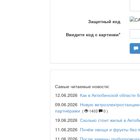
Что скажет доктор?
Защитный код
Станем чемпионами /
Введите код с картинки
*
Я открываю мир / Ба
Дәрігер не айтады?
Самые читаемые новости:
12.06.2026
Как в Актюбинской области 
09.06.2026
Новую ветроэлектростанцию 
партнёрами
(
1403
0 )
Maslihat LIVE
19.06.2026
Сколько стоит жильё в Актоб
11.06.2026
Почём овощи и фрукты без п
11.06.2026
После замены трубопровода