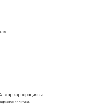
қала
Жастар корпорациясы
одежная политика.