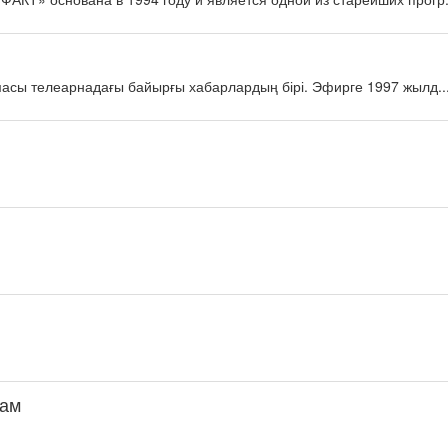
масы телеарнадағы байырғы хабарлардың бірі. Эфирге 1997 жылд..
дам