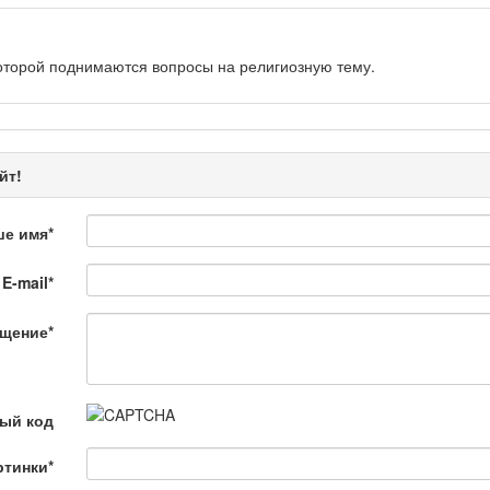
оторой поднимаются вопросы на религиозную тему.
рограмма «Энергия удачи» представляет собой интеллектуальную.
йт!
ше имя
*
E-mail
*
 Қылмыс пен жаза
щение
*
ной хроники. Анализ происшествий, комментарии специалистов.
ый код
ртинки
*