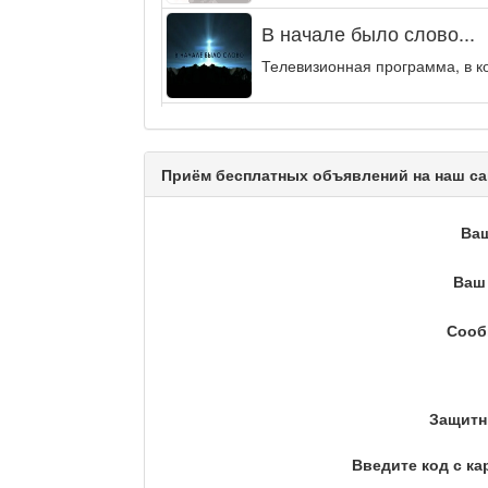
В начале было слово...
Телевизионная программа, в к
Энергия удачи
Музыкально-развлекательная п
Приём бесплатных объявлений на наш са
Кәусар
Ва
Ваш 
На полицейской волне /
Сооб
Еженедельный обзор криминаль
Люди в кадре
Защитн
Введите код с ка