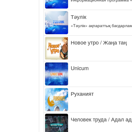
Тәулік
«Тәулік» ақпараттық бағдарла
Новое утро / Жаңа таң
Unicum
Руханият
Человек труда / Адал а