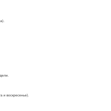
а).
дели.
а и воскресенье).