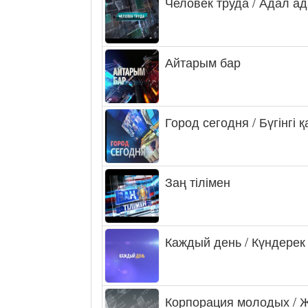
Человек труда / Адал а
Айтарым бар
Город сегодня / Бүгінгі 
Заң тілімен
Каждый день / Күндерек
Корпорация молодых / 