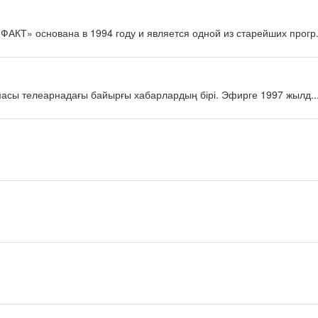
КТ» основана в 1994 году и является одной из старейших прогр.
масы телеарнадағы байырғы хабарлардың бірі. Эфирге 1997 жылд..