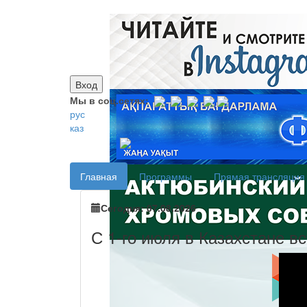
Вход
Мы в соц.сетях:
рус
каз
Главная
Программы
Прямая трансляция
Сегодня: 07.08.2026
С 1-го июля в Казахстане в