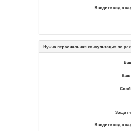
Введите код с ка
Камертон
Актуальный вопрос / Ма
Нужна персональная консультация по рек
Ва
Кто поможет мигранту?
Ваш 
Сооб
Сделано в Актобе / Ақт
Защитн
Что скажет доктор?
Введите код с ка