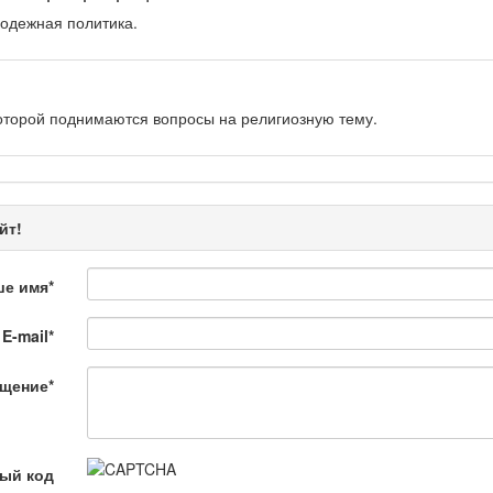
одежная политика.
оторой поднимаются вопросы на религиозную тему.
рограмма «Энергия удачи» представляет собой интеллектуальную.
йт!
ше имя
*
E-mail
*
 Қылмыс пен жаза
щение
*
ной хроники. Анализ происшествий, комментарии специалистов.
ый код