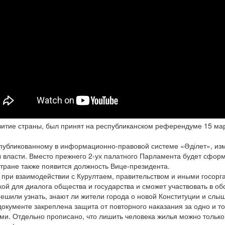
итие страны, был принят на республиканском референдуме 15 мар
публикованному в информационно-правовой системе «Әділет», изм
ы власти. Вместо прежнего 2-ух палатного Парламента будет сфор
тране также появится должность Вице-президента.
 при взаимодействии с Курултаем, правительством и иными госор
кой для диалога общества и государства и сможет участвовать в о
решили узнать, знают ли жители города о новой Конституции и слы
окументе закреплена защита от повторного наказания за одно и 
ми. Отдельно прописано, что лишить человека жилья можно тольк