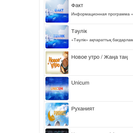
Факт
Информационная программа «ФА
Тәулік
«Тәулік» ақпараттық бағдарла
Новое утро / Жаңа таң
Unicum
Руханият