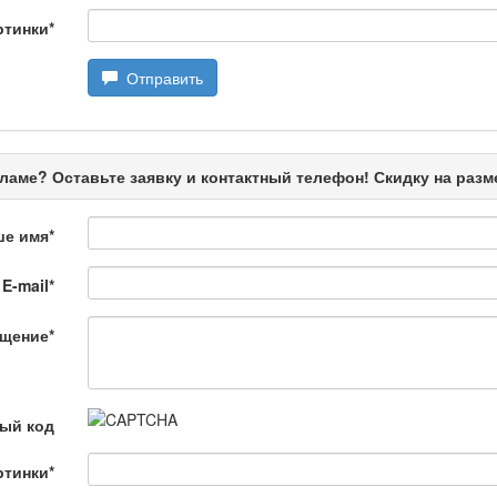
ртинки
*
Отправить
ңызды сұрақ
ламе? Оставьте заявку и контактный телефон! Скидку на раз
ше имя
*
E-mail
*
щение
*
өбеде жасалған
ый код
ртинки
*