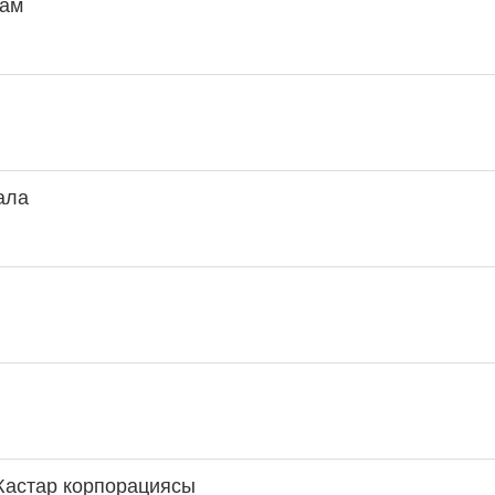
дам
қала
Жастар корпорациясы