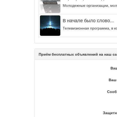
Молодежные организации, мол
В начале было слово...
Телевизионная программа, в к
Энергия удачи
Музыкально-развлекательная п
Приём бесплатных объявлений на наш са
Кәусар
Ва
Ваш 
На полицейской волне /
Сооб
Еженедельный обзор криминаль
Люди в кадре
Защитн