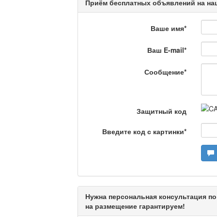
Приём бесплатных объявлений на наш
Кәусар
Ваше имя
*
На полицейской волн
Ваш E-mail
*
Еженедельный обзор крими
специалистов.
Сообщение
*
Люди в кадре
Защитный код
Камертон
Введите код с картинки
*
Актуальный вопрос /
Нужна персональная консультация по
на размещение гарантируем!
Кто поможет мигрант