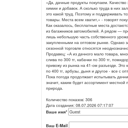
«Да, дачные продукты покупаем. Качество 
химии и добавок. А сколько труда в них за
это какой труд. Поэтому и поддерживать т
товары. Места всем хватит,» - говорят пок
Как оказалось, бесплатные места достают
из багажников автомобилей. А рядом — п
лишь небольшую часть собственного урож
закупленными на оптовом рынке. Однако за
сезонной торговле относятся неоднозначно
Продавец: «А из дачного мало товара, мног
слива по 300 тг, кабачки по 300 тг, помидо
привожу из рынка на 41-ом разъезде. Это 
по 400 тг, арбузы, дыня и другое - все с о
Пока погода продолжает испытывать дачни
значит, каким будет ассортимент местной
природа.
Количество показов: 306
Дата создания: 08.07.2026 07:17:07
Ваше имя
*
Ваш E-Mail