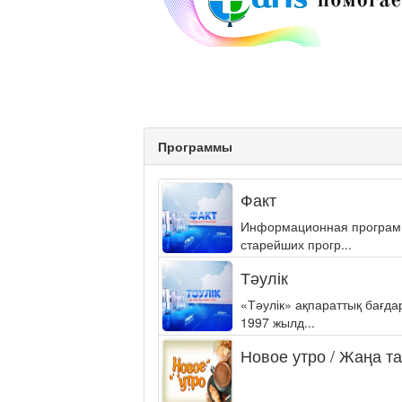
Программы
Факт
Информационная программа
старейших прогр...
Тәулік
«Тәулік» ақпараттық бағд
1997 жылд...
Новое утро / Жаңа т