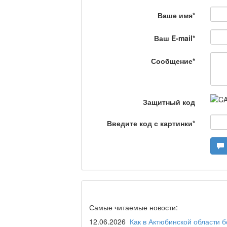
Ваше имя
*
Ваш E-mail
*
Сделано в Актобе / 
Сообщение
*
Что скажет доктор?
Защитный код
Введите код с картинки
*
Станем чемпионами /
Я открываю мир / Ба
Самые читаемые новости:
Дәрігер не айтады?
12.06.2026
Как в Актюбинской области 