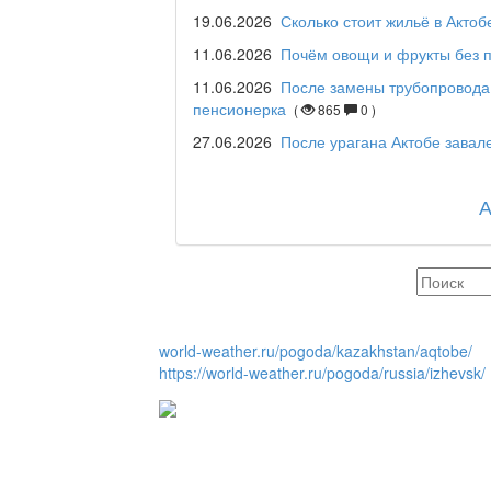
19.06.2026
Сколько стоит жильё в Актоб
11.06.2026
Почём овощи и фрукты без п
Maslihat LIVE
11.06.2026
После замены трубопровода
пенсионерка
(
865
0 )
27.06.2026
После урагана Актобе зава
Отчётная встреча ак
қаласы әкімінің халы
REGION 04
world-weather.ru/pogoda/kazakhstan/aqtobe/
Люди города / Ақтөбе
https://world-weather.ru/pogoda/russia/izhevsk/
Служба 109