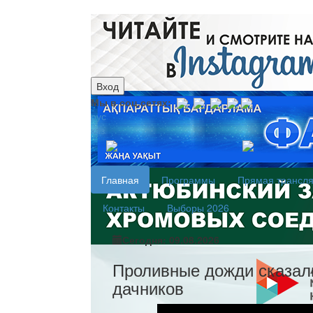
Вход
Мы в соц.сетях:
рус
каз
Главная
Программы
Прямая трансл
Контакты
Выборы 2026
Сегодня: 09.08.2026
Проливные дожди сказал
дачников