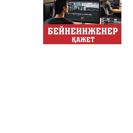
АНТИХАЙП
Хайп – это шумиха, сложн
телезрителями и пользоват
Деловые новости
Обзор событий деловой жи
Казахстана.
Құмсағат
"Құмсағат" - апта бойы "Тә
Только факты
Программа «Только факты»
неделе в ...
Твое Утро
Твое Утро