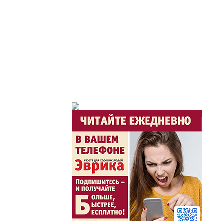
Час депутата / Депут
Горячая тема
Утро по-летнему / Жа
Час акима / Әкім сағ
Розыгрыши призов от