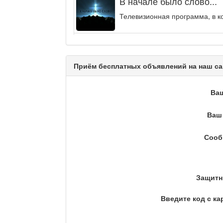
В начале было слово...
Телевизионная программа, в к
Энергия удачи
Музыкально-развлекательная п
Приём бесплатных объявлений на наш са
Кәусар
Ва
Ваш 
На полицейской волне /
Сооб
Еженедельный обзор криминаль
Люди в кадре
Защитн
Введите код с ка
Камертон