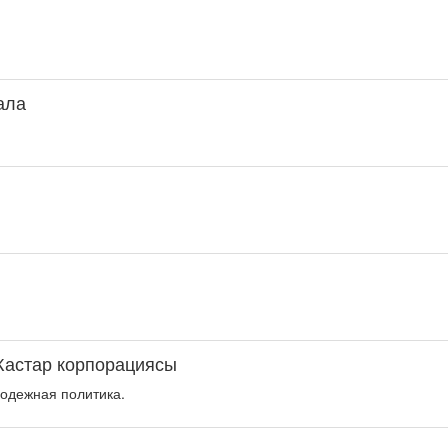
қала
Жастар корпорациясы
одежная политика.