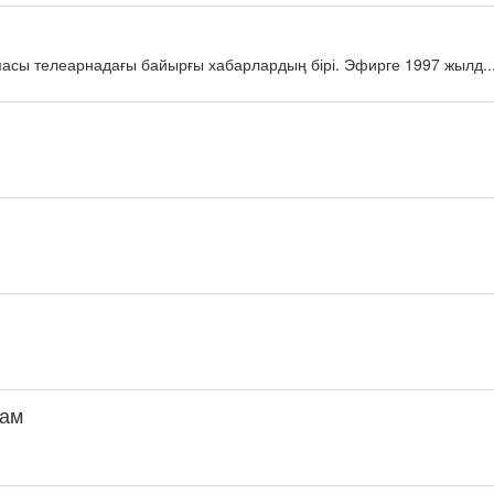
масы телеарнадағы байырғы хабарлардың бірі. Эфирге 1997 жылд..
дам