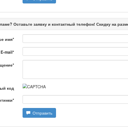
ңызды сұрақ
ламе? Оставьте заявку и контактный телефон! Скидку на раз
ше имя
*
E-mail
*
щение
*
өбеде жасалған
ый код
ртинки
*
Отправить
лағай