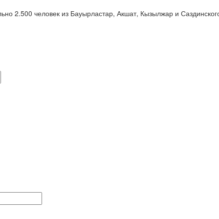
ьно 2.500 человек из Бауырластар, Акшат, Кызылжар и Саздинског