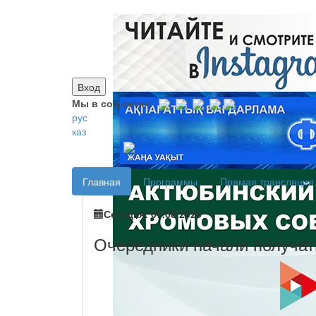
Вход
Мы в соц.сетях:
рус
каз
Главная
Программы
Прямая трансляция
Сегодня: 07.08.2026
Очередники начали получа