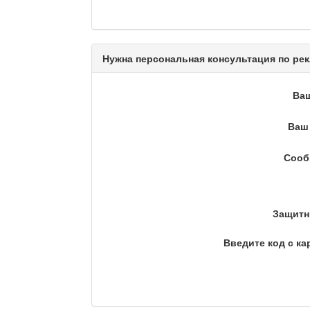
Актуальный вопрос / Ма
Нужна персональная консультация по рек
Ва
Кто поможет мигранту?
Ваш 
Сооб
Сделано в Актобе / Ақт
Защитн
Что скажет доктор?
Введите код с ка
Станем чемпионами / То