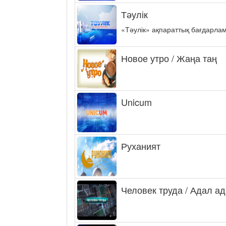
Тәулік
«Тәулік» ақпараттық бағдарла
Новое утро / Жаңа таң
Unicum
Руханият
Человек труда / Адал а