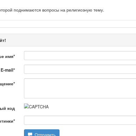
оторой поднимаются вопросы на религиозную тему.
рограмма «Энергия удачи» представляет собой интеллектуальную.
йт!
ше имя
*
E-mail
*
 Қылмыс пен жаза
щение
*
ной хроники. Анализ происшествий, комментарии специалистов.
ый код
ртинки
*
Отправить