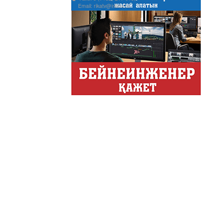
Email: rikatv@inbox.ru
АНТИХАЙП
Хайп – это шумиха, сложн
телезрителями и пользоват
Деловые новости
Обзор событий деловой жи
Казахстана.
Құмсағат
"Құмсағат" - апта бойы "Тә
Только факты
Программа «Только факты»
неделе в ...
Твое Утро
Твое Утро