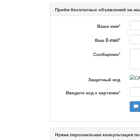
Кәусар
Приём бесплатных объявлений на наш
Ваше имя
*
На полицейской волн
Ваш E-mail
*
Еженедельный обзор крими
специалистов.
Сообщение
*
Люди в кадре
Защитный код
Камертон
Введите код с картинки
*
Актуальный вопрос /
Нужна персональная консультация по