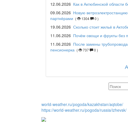
12.06.2026
Как в Актюбинской области 
09.06.2026
Новую ветроэлектростанцию 
партнёрами
(
1304
0 )
Maslihat LIVE
19.06.2026
Сколько стоит жильё в Актоб
11.06.2026
Почём овощи и фрукты без п
11.06.2026
После замены трубопровода
Отчётная встреча ак
пенсионерка
(
737
0 )
қаласы әкімінің халы
REGION 04
Люди города / Ақтөбе
world-weather.ru/pogoda/kazakhstan/aqtobe/
https://world-weather.ru/pogoda/russia/izhevsk/
Служба 109