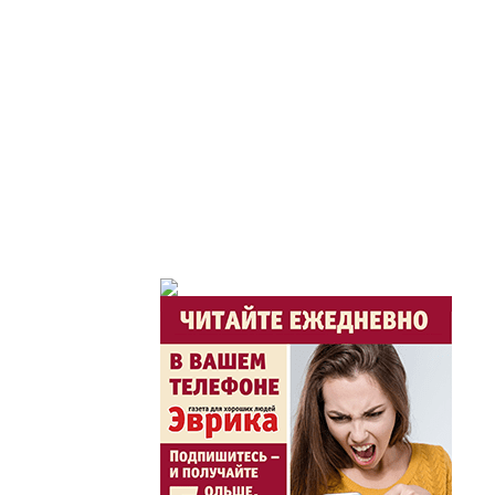
Час депутата / Депут
Горячая тема
Утро по-летнему / Жа
Час акима / Әкім сағ
Розыгрыши призов от