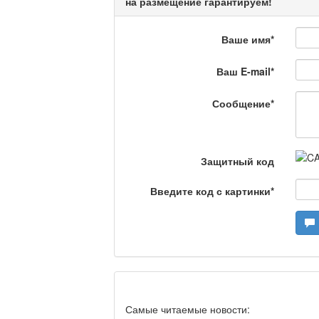
Кто поможет мигрант
на размещение гарантируем!
Ваше имя
*
Сделано в Актобе / 
Ваш E-mail
*
Сообщение
*
Что скажет доктор?
Защитный код
Станем чемпионами /
Введите код с картинки
*
Я открываю мир / Ба
Дәрігер не айтады?
Самые читаемые новости: