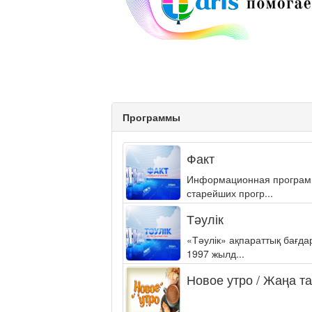
Программы
Факт
Информационная программа
старейших прогр...
Тәулік
«Тәулік» ақпараттық бағд
1997 жылд...
Новое утро / Жаңа т