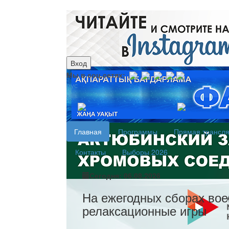
Вход
Мы в соц.сетях:
рус
каз
Главная
Программы
Прямая трансл
Контакты
Выборы 2026
Сегодня: 06.08.2026
На ежегодных сборах вое
релаксационные игры