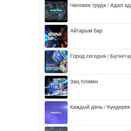
Человек труда / Адал а
Айтарым бар
Город сегодня / Бүгінгі 
Заң тілімен
Каждый день / Күндерек