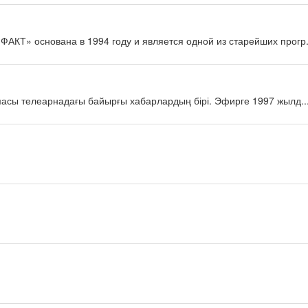
КТ» основана в 1994 году и является одной из старейших прогр.
масы телеарнадағы байырғы хабарлардың бірі. Эфирге 1997 жылд..