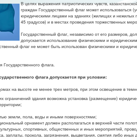
В целях выражения патриотических чувств, казахстанско
граждан Государственный флаг может использоваться (у
юридическими лицами на зданиях (жилищах и нежилых п
45 градусов) и в местах проведения торжественных мер
Государственный флаг, независимо от его размеров, до
допускается использование физическими и юридически
рственный флаг не может быть использован физическими и юридиче
я Государственного флага.
сударственного флага допускается при условии:
мах на высоте не менее трех метров, при этом освещение в темно
ких ограничений здания возможна установка (размещение) юридич
ерритории;
тью земли, пола, воды и иными поверхностями;
циональный орнамент должен располагаться в верхней части поло
культурных, спортивных, общественных и иных мероприятий, про
са, заплаты, прокола, загрязнения, выцветания, смятия либо иных