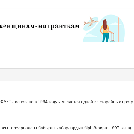
КТ» основана в 1994 году и является одной из старейших прогр.
масы телеарнадағы байырғы хабарлардың бірі. Эфирге 1997 жылд..