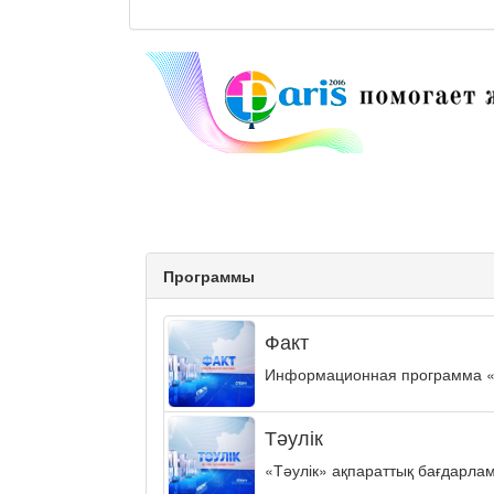
Программы
Факт
Информационная программа «ФА
Тәулік
«Тәулік» ақпараттық бағдарла