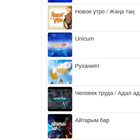
Новое утро / Жаңа таң
Unicum
Руханият
Человек труда / Адал а
Айтарым бар