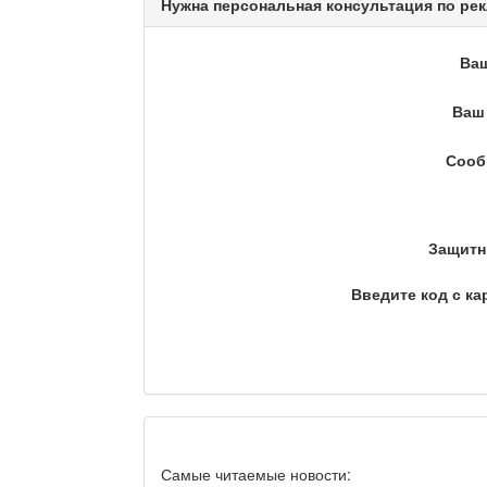
Нужна персональная консультация по рек
Ва
Кто поможет мигранту?
Ваш 
Сооб
Сделано в Актобе / Ақт
Защитн
Что скажет доктор?
Введите код с ка
Станем чемпионами / То
Я открываю мир / Бала 
Самые читаемые новости: