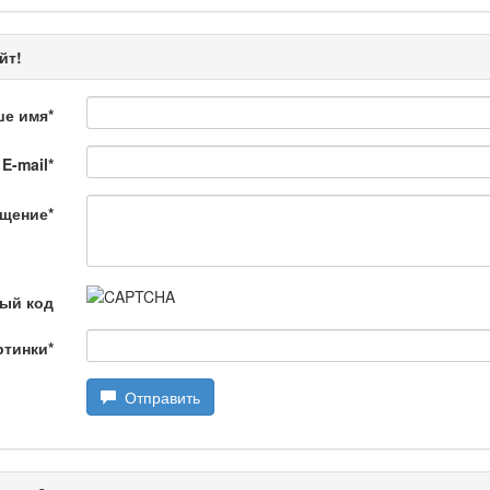
рограмма «Энергия удачи» представляет собой интеллектуальную.
йт!
ше имя
*
E-mail
*
 Қылмыс пен жаза
щение
*
ной хроники. Анализ происшествий, комментарии специалистов.
ый код
ртинки
*
Отправить
ңызды сұрақ