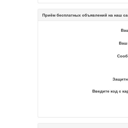
Энергия удачи
Музыкально-развлекательная п
Приём бесплатных объявлений на наш са
Кәусар
Ва
Ваш 
На полицейской волне /
Сооб
Еженедельный обзор криминаль
Люди в кадре
Защитн
Введите код с ка
Камертон
Актуальный вопрос / Ма