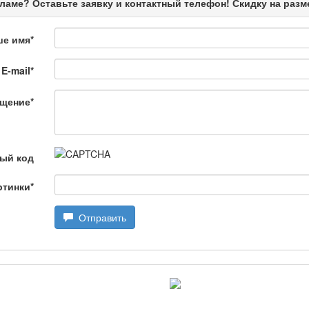
ламе? Оставьте заявку и контактный телефон! Скидку на раз
ше имя
*
E-mail
*
щение
*
өбеде жасалған
ый код
ртинки
*
Отправить
лағай
дарын