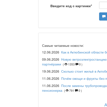
Станем чемпионами /
Введите код с картинки
*
Я открываю мир / Ба
Дәрігер не айтады?
Самые читаемые новости:
12.06.2026
Как в Актюбинской области 
09.06.2026
Новую ветроэлектростанцию 
партнёрами
(
1353
0 )
Maslihat LIVE
19.06.2026
Сколько стоит жильё в Актоб
11.06.2026
Почём овощи и фрукты без п
11.06.2026
После замены трубопровода
Отчётная встреча ак
пенсионерка
(
791
0 )
қаласы әкімінің халы