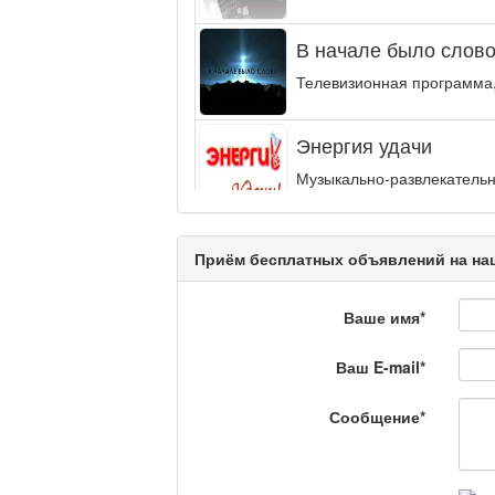
В начале было слово.
Телевизионная программа,
Энергия удачи
Музыкально-развлекательн
интеллектуальную...
Кәусар
Приём бесплатных объявлений на наш
Ваше имя
*
На полицейской волн
Ваш E-mail
*
Еженедельный обзор крими
специалистов.
Сообщение
*
Люди в кадре