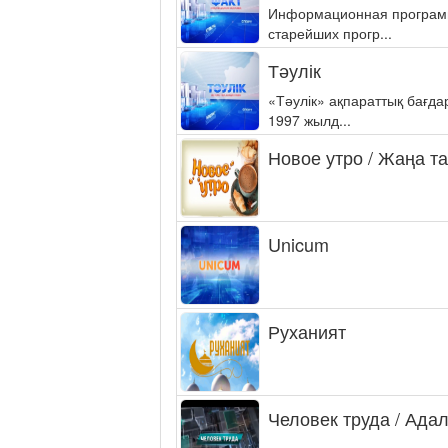
Информационная программа
старейших прогр...
Тәулік
«Тәулік» ақпараттық бағд
1997 жылд...
Новое утро / Жаңа т
Unicum
Руханият
Человек труда / Ада