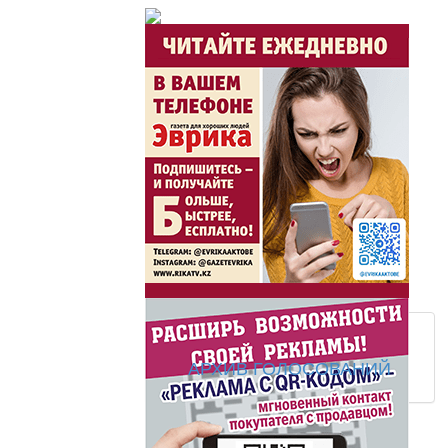
Час акима / Әкім сағ
Розыгрыши призов от
Из первых рук / Сөзі
Интервью с экспертом, спе
важная для зрителей ...
Скажем НЕТ торговл
АРХИВ ГОЛОСОВАНИЙ
Жаңа әліпбиді бірге 