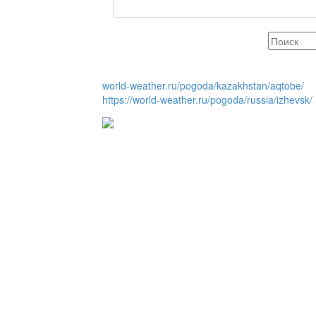
REGION 04
Люди города / Ақтөбе
world-weather.ru/pogoda/kazakhstan/aqtobe/
https://world-weather.ru/pogoda/russia/izhevsk/
Служба 109
Час депутата / Депут
Горячая тема
Утро по-летнему / Жа