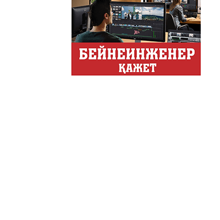
Хайп – это шумиха, сложн
телезрителями и пользоват
Деловые новости
Обзор событий деловой жи
Казахстана.
Құмсағат
"Құмсағат" - апта бойы "Тә
Только факты
Программа «Только факты»
неделе в ...
Твое Утро
Твое Утро
Декоративные страс