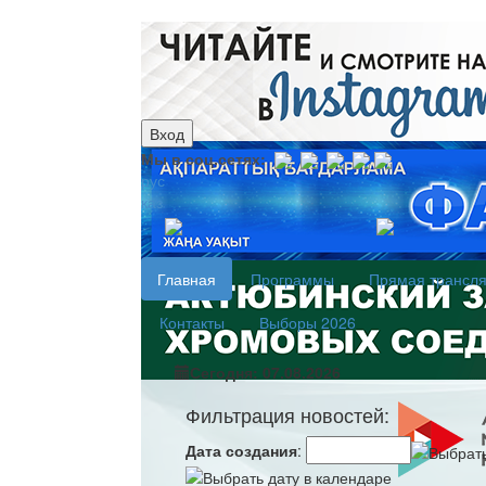
Вход
Мы в соц.сетях:
рус
каз
Главная
Программы
Прямая трансл
Контакты
Выборы 2026
Сегодня: 07.08.2026
Фильтрация новостей:
Дата создания
: