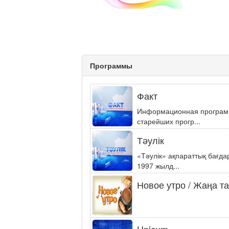
Программы
Факт
Информационная программа
старейших прогр...
Тәулік
«Тәулік» ақпараттық бағд
1997 жылд...
Новое утро / Жаңа т
Unicum