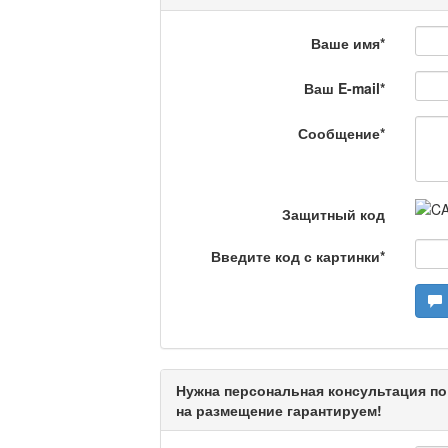
Ваше имя
*
На полицейской волн
Ваш E-mail
*
Еженедельный обзор крими
специалистов.
Сообщение
*
Люди в кадре
Защитный код
Камертон
Введите код с картинки
*
Актуальный вопрос /
Нужна персональная консультация по
Кто поможет мигрант
на размещение гарантируем!