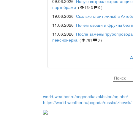
09.06.2026
Новую ветроэлектростанцию 
партнёрами
(
1343
0 )
Maslihat LIVE
19.06.2026
Сколько стоит жильё в Актоб
11.06.2026
Почём овощи и фрукты без п
11.06.2026
После замены трубопровода
Отчётная встреча ак
пенсионерка
(
781
0 )
қаласы әкімінің халы
REGION 04
Люди города / Ақтөбе
world-weather.ru/pogoda/kazakhstan/aqtobe/
https://world-weather.ru/pogoda/russia/izhevsk/
Служба 109