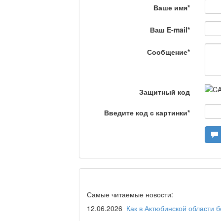
Ваше имя
*
Сделано в Актобе / 
Ваш E-mail
*
Сообщение
*
Что скажет доктор?
Защитный код
Станем чемпионами /
Введите код с картинки
*
Я открываю мир / Ба
Дәрігер не айтады?
Самые читаемые новости:
12.06.2026
Как в Актюбинской области 