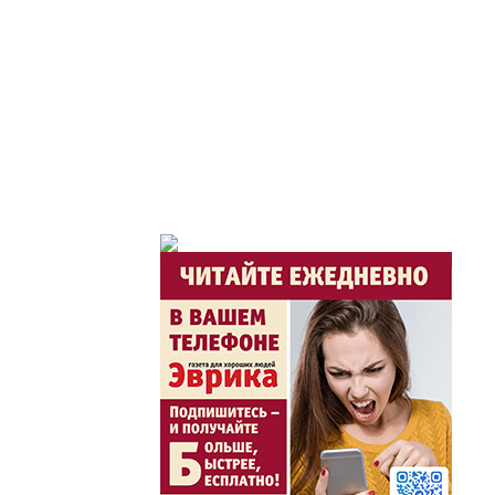
Час депутата / Депут
Горячая тема
Утро по-летнему / Жа
Час акима / Әкім сағ
Розыгрыши призов от