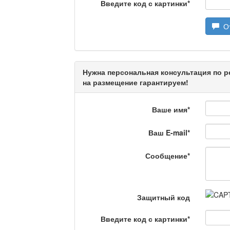
Камертон
Введите код с картинки
*
От
Актуальный вопрос / 
Нужна персональная консультация по р
на размещение гарантируем!
Кто поможет мигранту?
Ваше имя
*
Ваш E-mail
*
Сделано в Актобе / Ақ
Сообщение
*
Что скажет доктор?
Защитный код
Введите код с картинки
*
Станем чемпионами / 