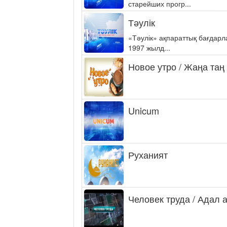
старейших прогр...
Тәулік
«Тәулік» ақпараттық бағдар
1997 жылд...
Новое утро / Жаңа таң
Unicum
Руханият
Человек труда / Адал 