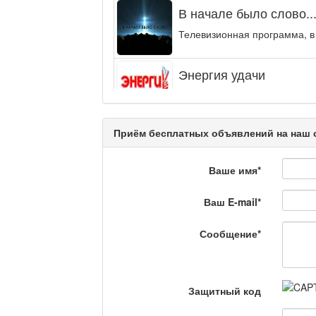
В начале было слово..
Телевизионная программа, в
Энергия удачи
Музыкально-развлекательная
интеллектуальную...
Приём бесплатных объявлений на наш 
Кәусар
Ваше имя
*
На полицейской волне
Ваш E-mail
*
Еженедельный обзор кримина
специалистов.
Сообщение
*
Люди в кадре
Защитный код