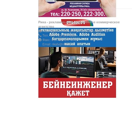
Латын әліпбиі - өркен
Рика - рекламно-информационное коммерческое
агентство
Наш адрес: г. Актобе, ул. Ш.Уалиханова, 35
Тел.: 8 (7132) 217 366;
Ты прекрасна! С Лин
Факс: 8 (7132) 217 015;
Email: rikatv@inbox.ru
АНТИХАЙП
Хайп – это шумиха, сложные
телезрителями и пользовател
Деловые новости
Обзор событий деловой жизн
Казахстана.
Құмсағат
"Құмсағат" - апта бойы "Тәул