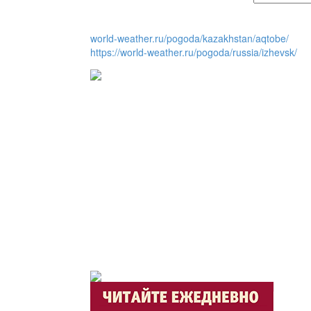
world-weather.ru/pogoda/kazakhstan/aqtobe/
Люди города / Ақтөбел
https://world-weather.ru/pogoda/russia/izhevsk/
Служба 109
Час депутата / Депутат
Горячая тема
Утро по-летнему / Жаз