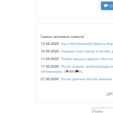
От
Я открываю мир / Бал
Самые читаемые новости:
Дәрігер не айтады?
12.06.2026
Как в Актюбинской области бо
19.06.2026
Сколько стоит жильё в Актобе
11.06.2026
Почём овощи и фрукты без пос
Maslihat LIVE
11.06.2026
После замены трубопровода р
пенсионерка
(
840
0 )
27.06.2026
После урагана Актобе завале
Отчётная встреча аким
қаласы әкімінің халыққ
АР
REGION 04