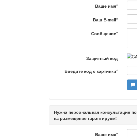
Ваше имя
*
На полицейской волн
Ваш E-mail
*
Еженедельный обзор крими
специалистов.
Сообщение
*
Люди в кадре
Защитный код
Камертон
Введите код с картинки
*
Актуальный вопрос /
Нужна персональная консультация по
на размещение гарантируем!
Кто поможет мигрант
Ваше имя
*