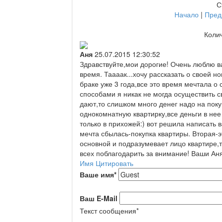
С
Начало
|
Пред
Колич
Аня
25.07.2015 12:30:52
Здравствуйте,мои дорогие! Очень люблю в
время. Таааак...хочу рассказать о своей н
браке уже 3 года,все это время мечтала о
способами я никак не могда осуществить с
дают,то слишком много денег надо на пок
однокомнатную квартирку,все деньги в нее
только в прихожей:) вот решила написать в
мечта сбылась-покупка квартиры. Вторая-э
основной и подразумевает лицо квартире,т
всех поблагодарить за внимание! Ваши Аня
Имя
Цитировать
Ваше имя
*
Ваш E-Mail
Текст сообщения
*