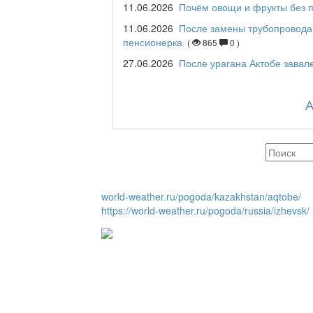
11.06.2026
Почём овощи и фрукты без п
Maslihat LIVE
11.06.2026
После замены трубопровода
пенсионерка
(
865
0 )
27.06.2026
После урагана Актобе зава
Отчётная встреча ак
қаласы әкімінің халы
REGION 04
world-weather.ru/pogoda/kazakhstan/aqtobe/
Люди города / Ақтөбе
https://world-weather.ru/pogoda/russia/izhevsk/
Служба 109