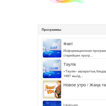
Программы
Факт
Информационная программа
старейших прогр...
Тәулік
«Тәулік» ақпараттық бағд
1997 жылд...
Новое утро / Жаңа т
Unicum