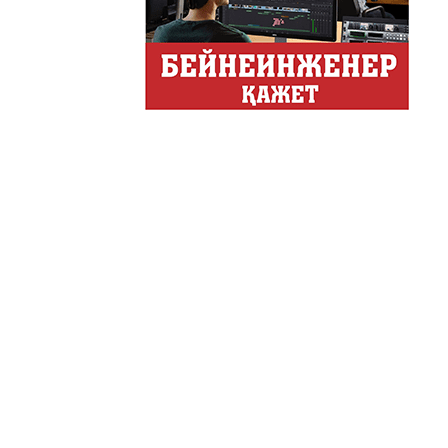
Хайп – это шумиха, сложн
телезрителями и пользоват
Деловые новости
Обзор событий деловой жи
Казахстана.
Құмсағат
"Құмсағат" - апта бойы "Тә
Только факты
Программа «Только факты»
неделе в ...
Твое Утро
Твое Утро
Декоративные страс