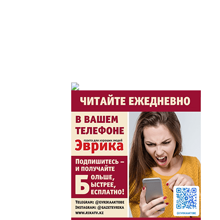
Час депутата / Депут
Горячая тема
Утро по-летнему / Жа
Час акима / Әкім сағ
Розыгрыши призов от