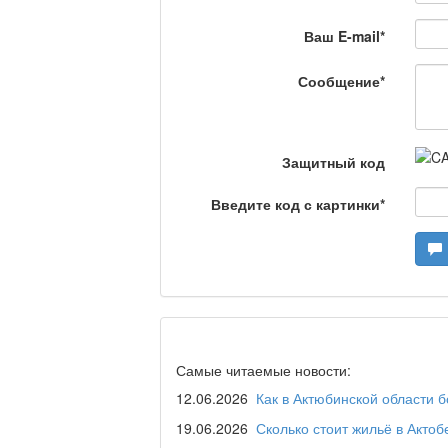
Ваш E-mail
*
Сделано в Актобе / 
Сообщение
*
Что скажет доктор?
Защитный код
Введите код с картинки
*
Станем чемпионами /
Я открываю мир / Ба
Самые читаемые новости:
Дәрігер не айтады?
12.06.2026
Как в Актюбинской области 
19.06.2026
Сколько стоит жильё в Актоб