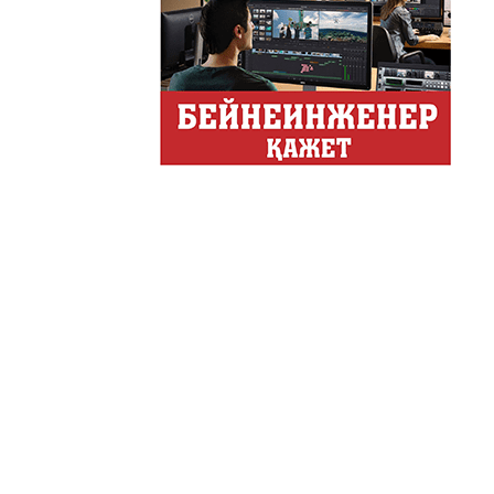
Хайп – это шумиха, сложн
телезрителями и пользоват
Деловые новости
Обзор событий деловой жи
Казахстана.
Құмсағат
"Құмсағат" - апта бойы "Тә
Только факты
Программа «Только факты»
неделе в ...
Твое Утро
Твое Утро
Декоративные страс