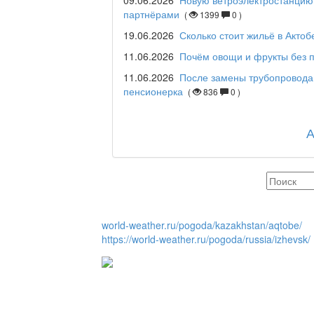
09.06.2026
Новую ветроэлектростанцию 
партнёрами
(
1399
0 )
Maslihat LIVE
19.06.2026
Сколько стоит жильё в Актоб
11.06.2026
Почём овощи и фрукты без п
11.06.2026
После замены трубопровода
Отчётная встреча ак
пенсионерка
(
836
0 )
қаласы әкімінің халы
REGION 04
Люди города / Ақтөбе
world-weather.ru/pogoda/kazakhstan/aqtobe/
https://world-weather.ru/pogoda/russia/izhevsk/
Служба 109