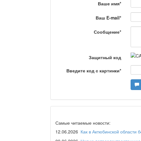
Ваше имя
*
Сделано в Актобе / 
Ваш E-mail
*
Сообщение
*
Что скажет доктор?
Защитный код
Станем чемпионами /
Введите код с картинки
*
Я открываю мир / Ба
Дәрігер не айтады?
Самые читаемые новости:
12.06.2026
Как в Актюбинской области 