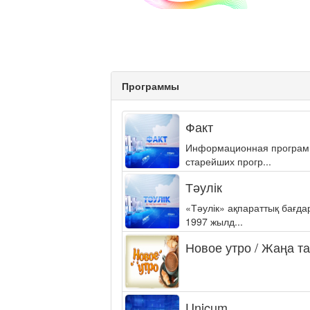
Программы
Факт
Информационная программа
старейших прогр...
Тәулік
«Тәулік» ақпараттық бағд
1997 жылд...
Новое утро / Жаңа т
Unicum