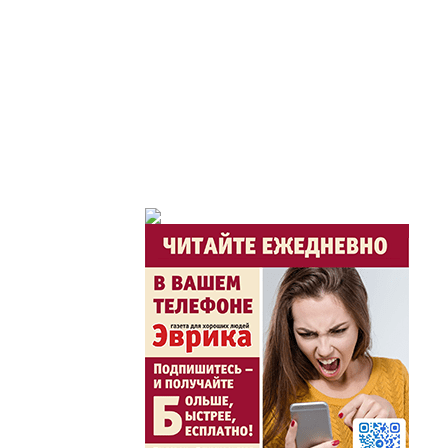
Час депутата / Депут
Горячая тема
Утро по-летнему / Жа
Час акима / Әкім сағ
Розыгрыши призов от