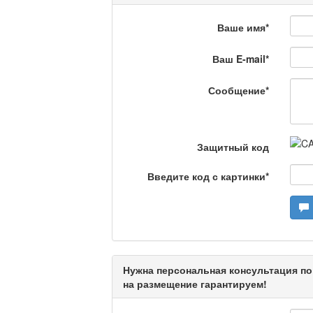
Ваше имя
*
На полицейской волн
Ваш E-mail
*
Еженедельный обзор крими
специалистов.
Сообщение
*
Люди в кадре
Защитный код
Камертон
Введите код с картинки
*
Актуальный вопрос /
Нужна персональная консультация по
Кто поможет мигрант
на размещение гарантируем!