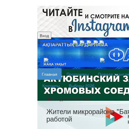
Вход
Мы в соц.сетях:
рус
каз
Главная
Программы
Прямая трансл
Контакты
Выборы 2026
Сегодня: 08.08.2026
Жители микрорайона "Бат
работой