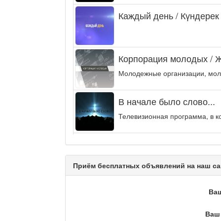
Каждый день / Күндерек
Корпорация молодых / 
Молодежные организации, мол
В начале было слово...
Телевизионная программа, в к
Энергия удачи
Музыкально-развлекательная п
Приём бесплатных объявлений на наш са
Кәусар
Ва
Ваш 