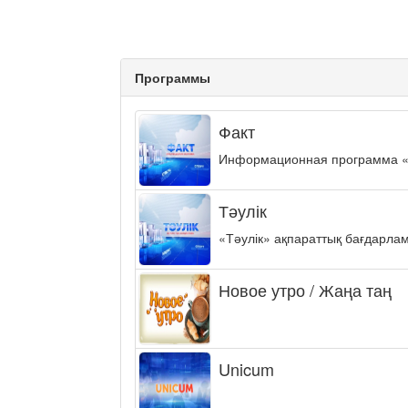
Программы
Факт
Информационная программа «ФА
Тәулік
«Тәулік» ақпараттық бағдарла
Новое утро / Жаңа таң
Unicum