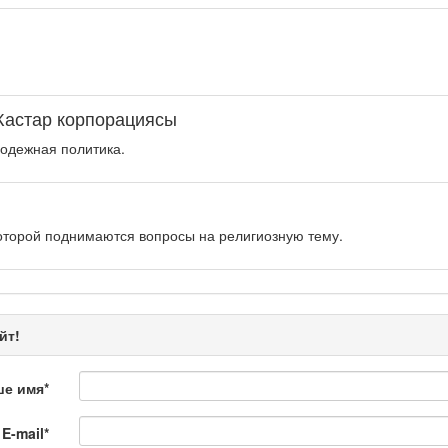
Жастар корпорациясы
одежная политика.
оторой поднимаются вопросы на религиозную тему.
рограмма «Энергия удачи» представляет собой интеллектуальную.
йт!
ше имя
*
E-mail
*