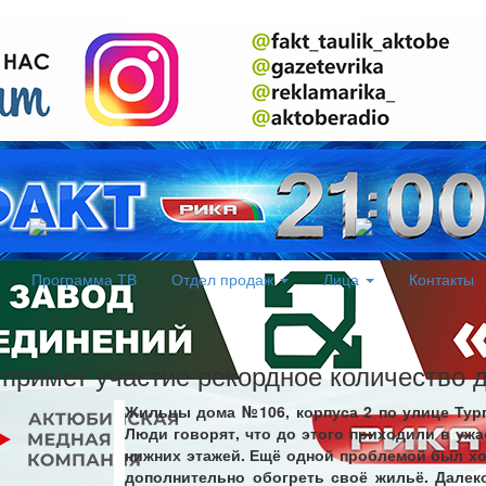
Программа ТВ
Отдел продаж
Лица
Контакты
примет участие рекордное количество 
Жильцы дома №106, корпуса 2 по улице Тур
Люди говорят, что до этого приходили в уж
нижних этажей. Ещё одной проблемой был хо
дополнительно обогреть своё жильё. Далек