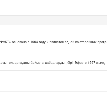
КТ» основана в 1994 году и является одной из старейших прогр.
масы телеарнадағы байырғы хабарлардың бірі. Эфирге 1997 жылд..