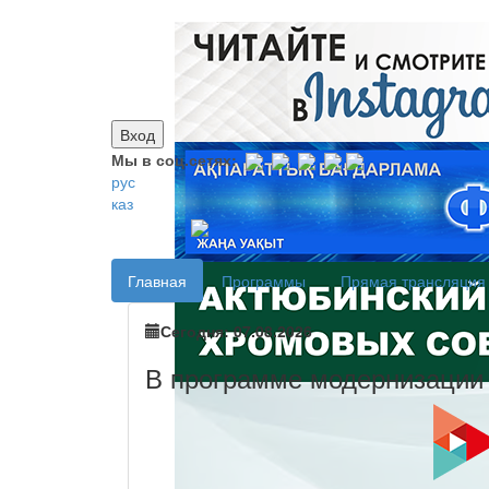
Вход
Мы в соц.сетях:
рус
каз
Главная
Программы
Прямая трансляция
Сегодня: 07.08.2026
В программе модернизации 