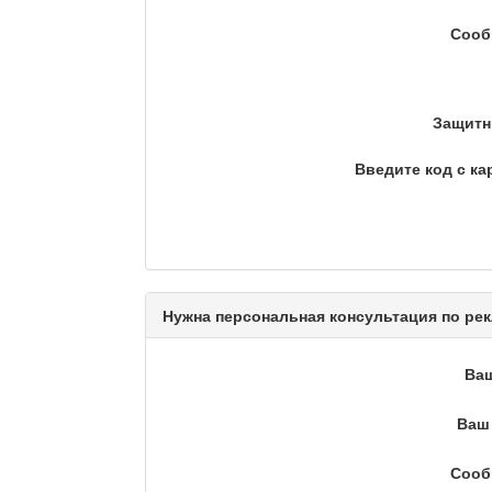
На полицейской волне /
Сооб
Еженедельный обзор криминаль
Люди в кадре
Защитн
Введите код с ка
Камертон
Актуальный вопрос / Ма
Нужна персональная консультация по рек
Ва
Кто поможет мигранту?
Ваш 
Сооб