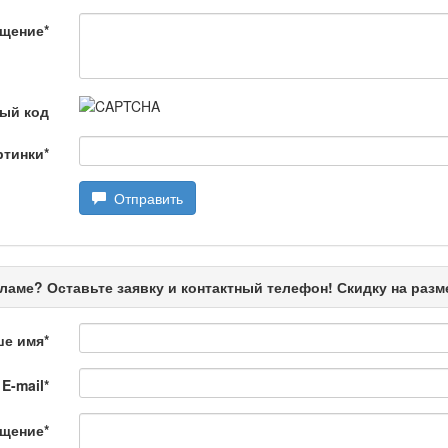
 Қылмыс пен жаза
щение
*
ной хроники. Анализ происшествий, комментарии специалистов.
ый код
ртинки
*
Отправить
ңызды сұрақ
ламе? Оставьте заявку и контактный телефон! Скидку на раз
ше имя
*
E-mail
*
щение
*