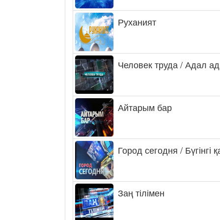
Руханият
Человек труда / Адал а
Айтарым бар
Город сегодня / Бүгінгі 
Заң тілімен