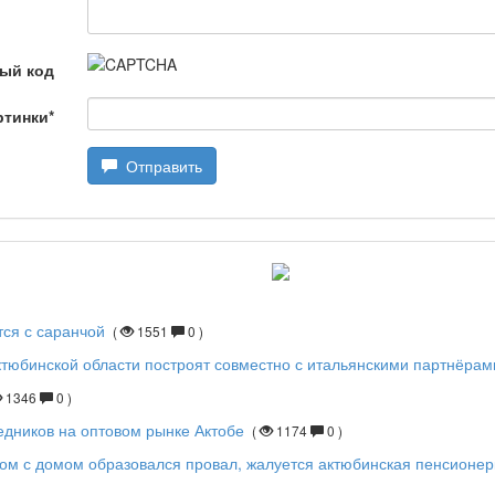
өбеде жасалған
ый код
ртинки
*
Отправить
лағай
дарын
тся с саранчой
(
1551
0 )
тюбинской области построят совместно с итальянскими партнёрам
1346
0 )
едников на оптовом рынке Актобе
(
1174
0 )
ом с домом образовался провал, жалуется актюбинская пенсионер