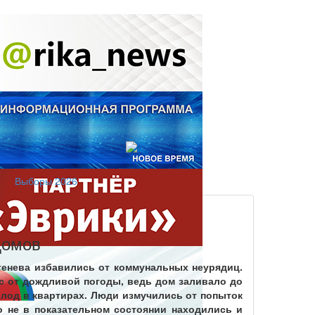
Выборы 2026
домов
генева избавились от коммунальных неурядиц.
ас от дождливой погоды, ведь дом заливало до
лод в квартирах. Люди измучились от попыток
о не в показательном состоянии находились и