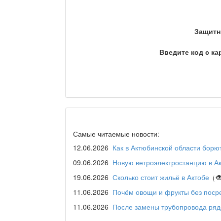
Сделано в Актобе / Ақт
Защитн
Что скажет доктор?
Введите код с ка
Станем чемпионами / То
Я открываю мир / Бала 
Самые читаемые новости:
12.06.2026
Как в Актюбинской области борю
09.06.2026
Новую ветроэлектростанцию в Ак
Дәрігер не айтады?
19.06.2026
Сколько стоит жильё в Актобе
(
11.06.2026
Почём овощи и фрукты без поср
11.06.2026
После замены трубопровода ряд
Maslihat LIVE