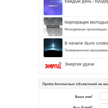
Каждый день / Күнде
Корпорация молодых
Молодежные организации,
В начале было слово.
Телевизионная программа,
Энергия удачи
Музыкально-развлекательн
интеллектуальную...
Приём бесплатных объявлений на наш
Кәусар
Ваше имя
*
На полицейской волн
Ваш E-mail
*