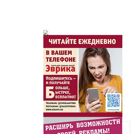
Горячая тема
Утро по-летнему / Жа
Час акима / Әкім сағ
Розыгрыши призов от
Из первых рук / Сөзі
Интервью с экспертом, спе
важная для зрителей ...