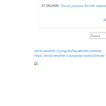
27.06.2026
После урагана Актобе зава
Отчётная встреча ак
қаласы әкімінің халы
REGION 04
world-weather.ru/pogoda/kazakhstan/aqtobe/
Люди города / Ақтөбе
https://world-weather.ru/pogoda/russia/izhevsk/
Служба 109
Час депутата / Депут