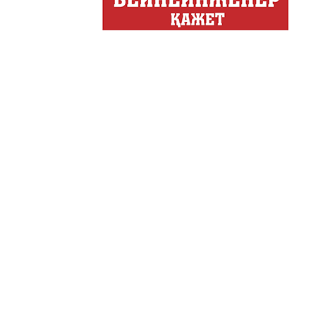
Деловые новости
Обзор событий деловой жи
Казахстана.
Құмсағат
"Құмсағат" - апта бойы "Тә
Только факты
Программа «Только факты»
неделе в ...
Твое Утро
Твое Утро
Декоративные страс
Лучшие дизайнеры и декор
на свое жилище и обно...
Energy Life