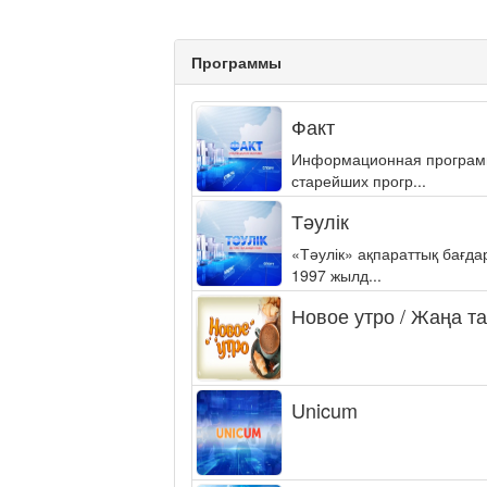
Программы
Факт
Информационная программа
старейших прогр...
Тәулік
«Тәулік» ақпараттық бағд
1997 жылд...
Новое утро / Жаңа т
Unicum