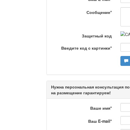
Еженедельный обзор крими
специалистов.
Сообщение
*
Люди в кадре
Защитный код
Камертон
Введите код с картинки
*
Актуальный вопрос /
Нужна персональная консультация по
на размещение гарантируем!
Кто поможет мигрант
Ваше имя
*
Ваш E-mail
*
Сделано в Актобе / 