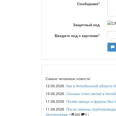
Сообщение
*
Что скажет доктор?
Защитный код
Введите код с картинки
*
Станем чемпионами /
Я открываю мир / Ба
Самые читаемые новости:
Дәрігер не айтады?
12.06.2026
Как в Актюбинской области 
19.06.2026
Сколько стоит жильё в Актоб
11.06.2026
Почём овощи и фрукты без п
Maslihat LIVE
11.06.2026
После замены трубопровода
пенсионерка
(
865
0 )