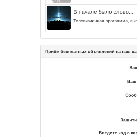
В начале было слово...
Телевизионная программа, в к
Энергия удачи
Музыкально-развлекательная п
Приём бесплатных объявлений на наш са
Кәусар
Ва
Ваш 
На полицейской волне /
Сооб
Еженедельный обзор криминаль
Люди в кадре
Защитн
Введите код с ка