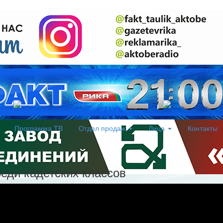
Программа ТВ
Отдел продаж
Лица
Контакты
еди кадетских классов