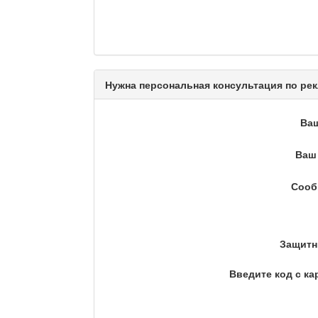
Камертон
Актуальный вопрос / Ма
Нужна персональная консультация по рек
Ва
Кто поможет мигранту?
Ваш 
Сооб
Сделано в Актобе / Ақт
Защитн
Что скажет доктор?
Введите код с ка