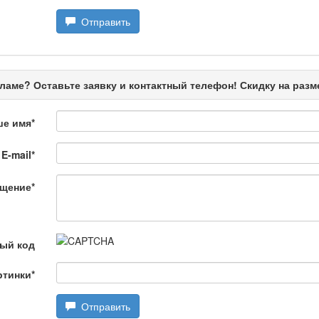
Отправить
ңызды сұрақ
ламе? Оставьте заявку и контактный телефон! Скидку на раз
ше имя
*
E-mail
*
щение
*
өбеде жасалған
ый код
ртинки
*
Отправить