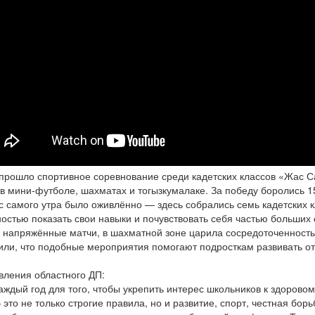
прошло спортивное соревнование среди кадетских классов «Жас С
в мини-футболе, шахматах и тогызкумалаке. За победу боролись 1
с самого утра было оживлённо — здесь собрались семь кадетских 
остью показать свои навыки и почувствовать себя частью больших
напряжённые матчи, в шахматной зоне царила сосредоточенность,
ли, что подобные мероприятия помогают подросткам развивать отв
вления областного ДП:
дый год для того, чтобы укрепить интерес школьников к здоровом
это не только строгие правила, но и развитие, спорт, честная бо