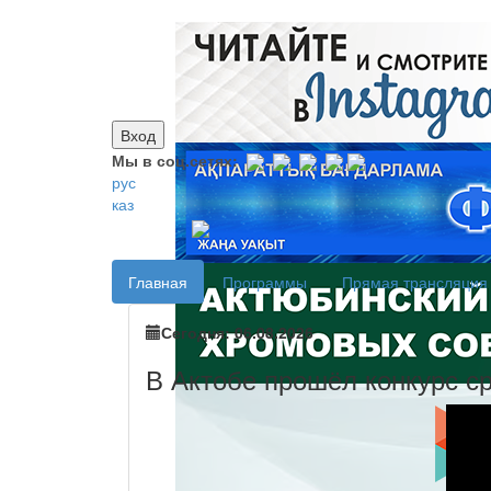
Вход
Мы в соц.сетях:
рус
каз
Главная
Программы
Прямая трансляция
Сегодня: 06.08.2026
В Актобе прошёл конкурс ср