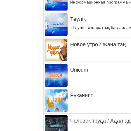
Информационная программа «ФА
Тәулік
«Тәулік» ақпараттық бағдарла
Новое утро / Жаңа таң
Unicum
Руханият
Человек труда / Адал а