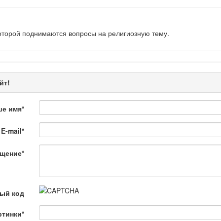
оторой поднимаются вопросы на религиозную тему.
рограмма «Энергия удачи» представляет собой интеллектуальную.
йт!
ше имя
*
E-mail
*
 Қылмыс пен жаза
щение
*
ной хроники. Анализ происшествий, комментарии специалистов.
ый код
ртинки
*