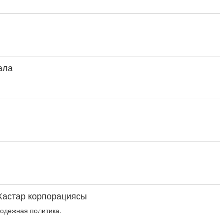
қала
Жастар корпорациясы
одежная политика.