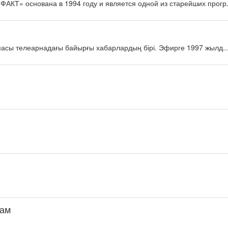
КТ» основана в 1994 году и является одной из старейших прогр.
масы телеарнадағы байырғы хабарлардың бірі. Эфирге 1997 жылд..
дам