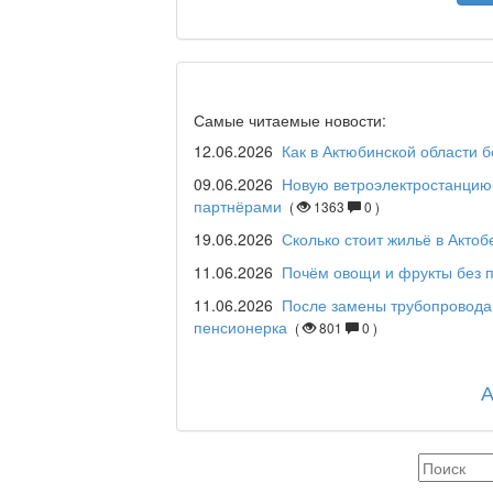
Я открываю мир / Ба
Дәрігер не айтады?
Самые читаемые новости:
12.06.2026
Как в Актюбинской области 
09.06.2026
Новую ветроэлектростанцию 
партнёрами
(
1363
0 )
Maslihat LIVE
19.06.2026
Сколько стоит жильё в Актоб
11.06.2026
Почём овощи и фрукты без п
11.06.2026
После замены трубопровода
Отчётная встреча ак
пенсионерка
(
801
0 )
қаласы әкімінің халы
REGION 04