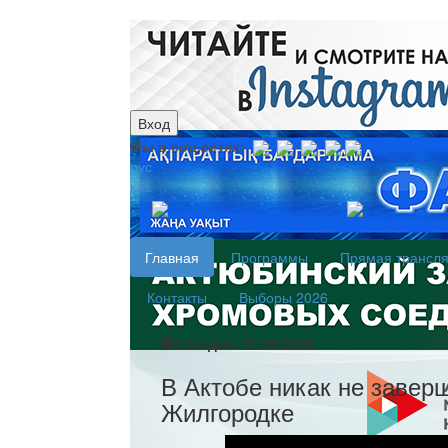
Вход
Мы в соц.сетях:
рус
каз
Главная
Программы
Прямая трансл
Контакты
Выборы 2026
Сегодня: 07.08.2026
В Актобе никак не завер
Жилгородке