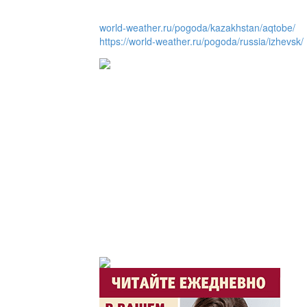
Люди города / Ақтөбе
world-weather.ru/pogoda/kazakhstan/aqtobe/
https://world-weather.ru/pogoda/russia/izhevsk/
Служба 109
Час депутата / Депут
Горячая тема
Утро по-летнему / Жа
Час акима / Әкім сағ