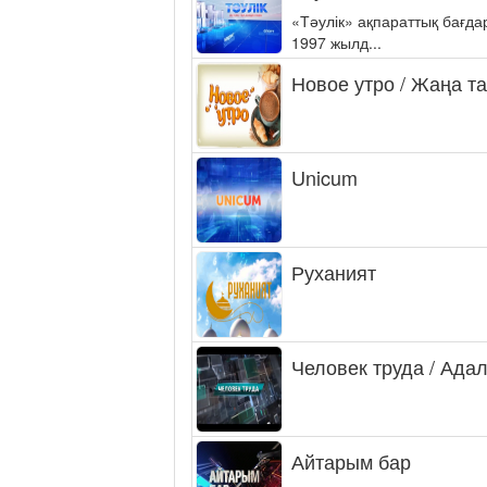
«Тәулік» ақпараттық бағд
1997 жылд...
Новое утро / Жаңа т
Unicum
Руханият
Человек труда / Ада
Айтарым бар