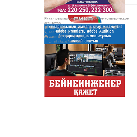
Рика - рекламно-информационное коммерческое
Ты прекрасна! С Л
агентство
Наш адрес: г. Актобе, ул. Ш.Уалиханова, 35
Тел.: 8 (7132) 217 366;
Факс: 8 (7132) 217 015;
Email: rikatv@inbox.ru
АНТИХАЙП
Хайп – это шумиха, сложн
телезрителями и пользоват
Деловые новости
Обзор событий деловой жи
Казахстана.
Құмсағат
"Құмсағат" - апта бойы "Тә
Только факты