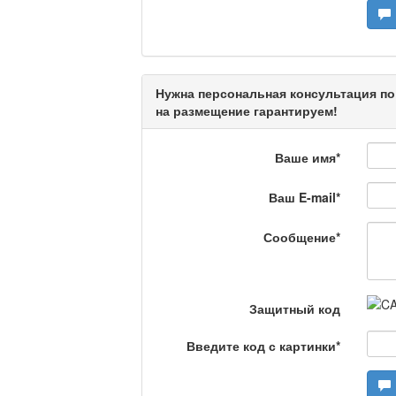
Актуальный вопрос /
Нужна персональная консультация по
Кто поможет мигрант
на размещение гарантируем!
Ваше имя
*
Сделано в Актобе / 
Ваш E-mail
*
Сообщение
*
Что скажет доктор?
Защитный код
Станем чемпионами /
Введите код с картинки
*